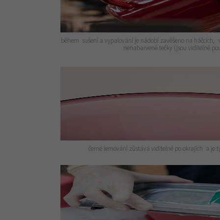
během sušení a vypalování je nádobí zavěšeno na háčcích, v 
nenabarvené tečky (jsou viditelné p
černé lemování zůstává viditelné po okrajích a je 