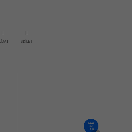
LÍDAT
SDÍLET
2 399
Kč
–4 %
Další