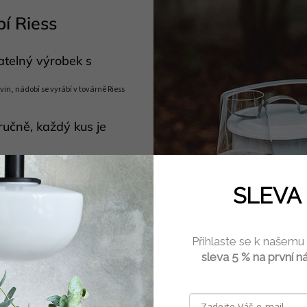
í Riess
atelný výrobek s
vin, nádobí se vyrábí v továrně Riess
ručně, každý kus je
i typ ohřevu
lu
SLEVA 
 barvami a vysokým
i na kempování
Přihlaste se k našemu
sleva 5 % na první n
é vaření
 udržuje požadovanou teplotu