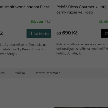
 na smaltované nádobí Riess
Pekáč Riess Gourmet kulatý 
černý různé velikosti
Skladem
(4 ks)
Skla
né
ní
u
690 Kč
Kč
od
D
Do košíku
Kulaté smaltované pekáčky různýc
stič ve formě tekutého písku na
velikostí jsou skvělé na smažení říz
 nádobí značky Riess. Pomáhá
koblih, donutů, k...
vat černý...
ek.
uze
Značka
Ostatní informace