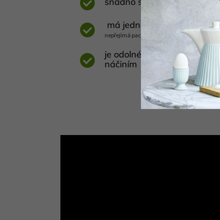
snadno se čistí, lze mýt v 
má jednolitý antibakteriáln
nepřejímá pachy jiných potravin a mohou ho p
je odolné proti poškrábání
náčiním