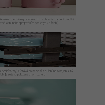
 kolekce, drobné nepravidelnosti na glazuře (barvení probíhá
vné lázni nebo sprejováním podle typu nádobí)
 pečící formy) zůstává po barvení a sušení na okrajích silný
ádobí je sušeno položené dnem vzhůru)