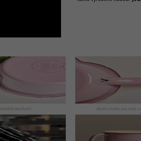
pohodlné používání
dlouhá madla jsou dutá s 