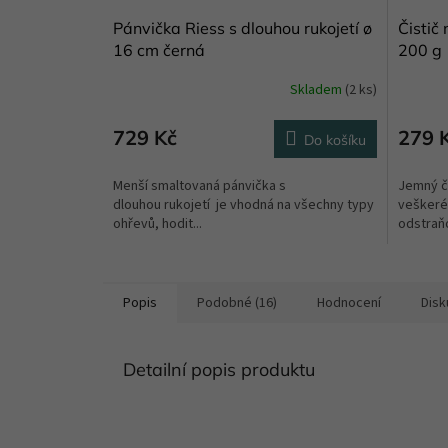
Pánvička Riess s dlouhou rukojetí ø
Čistič
16 cm černá
200 g
Skladem
(2 ks)
Průměrné
Průměr
hodnocení
hodnoce
produktu
produkt
729 Kč
279 
Do košíku
je
je
5,0
5,0
Menší smaltovaná pánvička s
Jemný či
z
z
dlouhou rukojetí je vhodná na všechny typy
veškeré
5
5
ohřevů, hodit...
odstraňo
hvězdiček.
hvězdič
Popis
Podobné (16)
Hodnocení
Disk
Detailní popis produktu