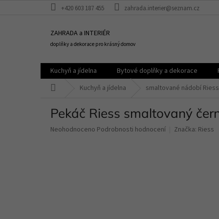
Přejít
+420 603 187 455
zahrada.interier@seznam.cz
na
obsah
ZAHRADA a INTERIÉR
doplňky a dekorace pro krásný domov
Kuchyň a jídelna
Bytové doplňky a dekorace
Domů
Kuchyň a jídelna
smaltované nádobí Riess
Pekáč Riess smaltovaný černý
Průměrné
Neohodnoceno
Podrobnosti hodnocení
Značka:
Riess
hodnocení
produktu
je
0,0
z
5
hvězdiček.