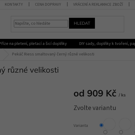
KONTAKTY
CENA DOPRAVY
VRÁCENÍ A REKLAMACE ZBOŽÍ
HLEDAT
Příze na pletení, pletací a šicí doplňky
DIY sady, doplňky k tvoření, pap
Pekáč Riess smaltovaný černý různé velikosti
 různé velikosti
od
909 Kč
/ ks
Měrná
Zvolte variantu
cena:
Varianta