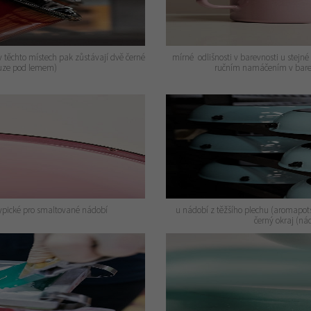
těchto místech pak zůstávají dvě černé
mírné odlišnosti v barevnosti u stejné
ouze pod lemem)
ručním namáčením v bare
typické pro smaltované nádobí
u nádobí z těžšího plechu (aromapots,
černý okraj (n