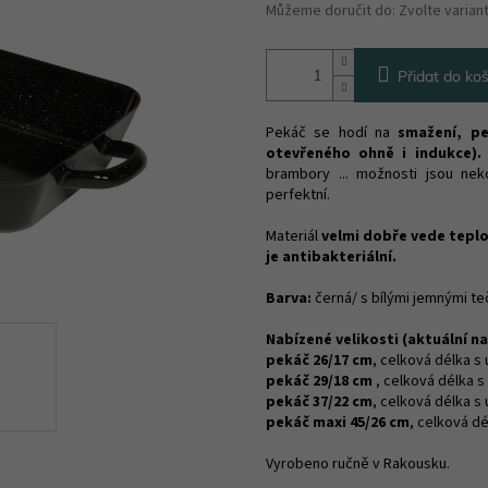
Můžeme doručit do:
Zvolte varian
Přidat do koš
Pekáč se hodí na
smažení, pe
otevřeného ohně i indukce).
brambory ... možnosti jsou ne
perfektní.
Materiál
velmi dobře vede teplo,
je antibakteriální.
Barva:
černá/ s bílými jemnými t
Nabízené velikosti (aktuální na
pekáč 26/17 cm
, celková délka s
pekáč 29/18 cm
, celková délka s
pekáč 37/22 cm
, celková délka s
pekáč maxi 45/26 cm
, celková d
Vyrobeno ručně v Rakousku.