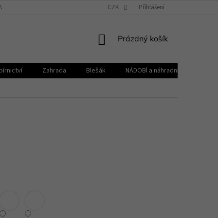
VŠEOBECNÉ OBCHODNÍ PODMÍNKY
CZK
REKLAMAČNÍ ŘÁD
Přihlášení
ZPRACOVÁNÍ 
NÁKUPNÍ
Prázdný košík
KOŠÍK
írnictví
Zahrada
Blešák
NÁDOBÍ a náhradní díly KELOmat