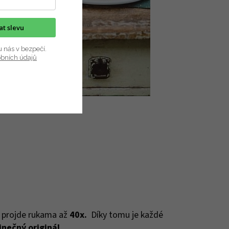
kat slevu
u nás v bezpečí.
obních údajů
, projde rukama až
40x.
Díky tomu je každé
inečný originál
.