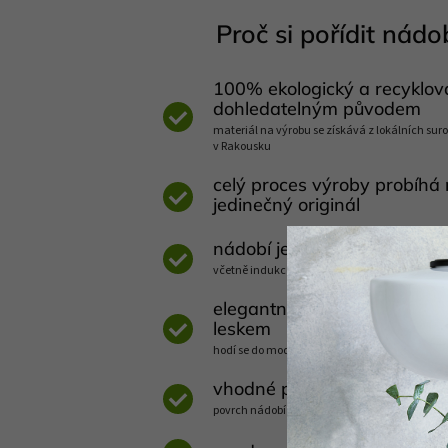
Proč si pořídit nádob
100% ekologický a recyklov
dohledatelným původem
materiál na výrobu se získává z lokálních suro
v Rakousku
celý proces výroby probíhá 
jedinečný originál
nádobí je vhodné na jakýkol
včetně indukce, otevřeného ohně, trouby a gri
elegantní design s jasnými
leskem
hodí se do moderní i venkovské kuchyně, ale 
vhodné pro úsporné a zdrav
povrch nádobí se rychle rozehřívá a dlouho si