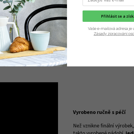
myčce nádobí
í povrch bez pórů
Přihlásit se a zís
oužívat osoby alergické na nikl
Vaše e-mailová adresa je 
 kovovým kuchyňským
Zásady zpracování os
Vyrobeno ručně s péčí
Než vznikne finální výrobek
takto vyrobené nádobí
jed