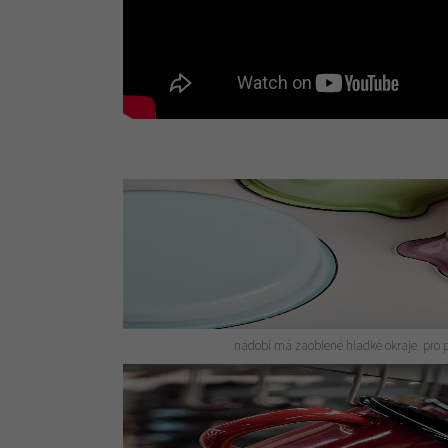
nádobí má zaoblené hladké okraje pro 