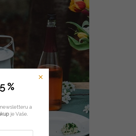
5 %
 newsletteru a
ákup
je Vaše.