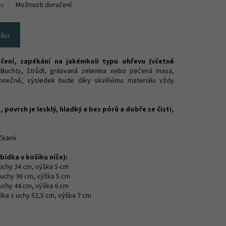
tu
Možnosti doručení
íku
čení, zapékání na jakémkoli typu ohřevu (včetně
Buchty, štrůdl, grilovaná zelenina nebo pečená masa,
konečné, výsledek bude díky skvělému materiálu vždy
 povrch je lesklý, hladký a bez pórů a dobře se čistí,
ečkami
bídka v košíku níže):
 uchy 34 cm, výška 5 cm
 uchy 36 cm, výška 5 cm
 uchy 44 cm, výška 6 cm
élka s uchy 52,5 cm, výška 7 cm