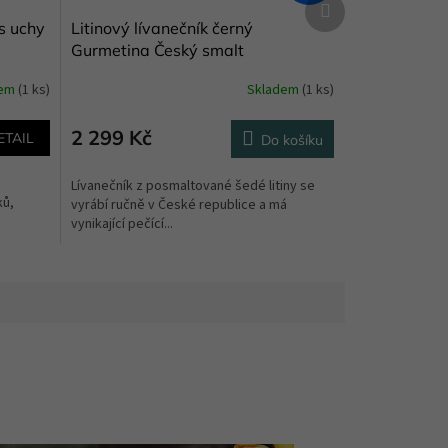
produkt
s uchy
Litinový lívanečník černý
Gurmetina Český smalt
dem
(1 ks)
Skladem
(1 ks)
2 299 Kč
ETAIL
Do košíku
h
Lívanečník z posmaltované šedé litiny se
ků,
vyrábí ručně v České republice a má
vynikající pečící...