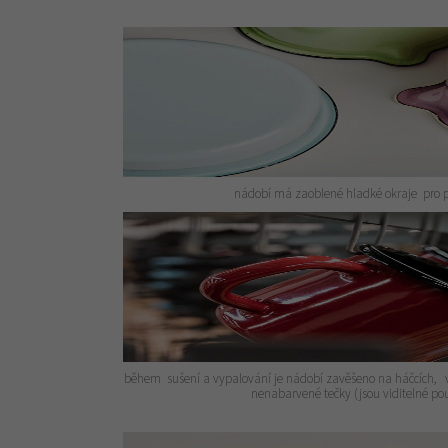
nádobí má zaoblené hladké okraje pro 
během sušení a vypalování je nádobí zavěšeno na háčcích, v 
nenabarvené tečky (jsou viditelné p