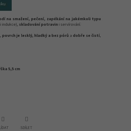
íku
odí na smažení, pečení, zapékání na jakémkoli typu
i indukce),
skladování potravin
i servírování.
,
povrch je lesklý, hladký a bez pórů
a
dobře se čistí
,
ýška 5,5 cm
LÍDAT
SDÍLET