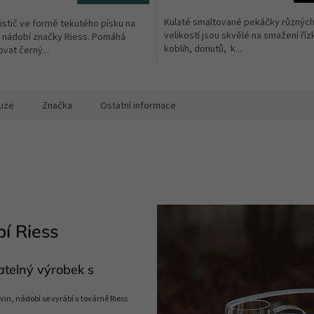
Kulaté smaltované pekáčky různýc
stič ve formě tekutého písku na
velikostí jsou skvělé na smažení říz
 nádobí značky Riess. Pomáhá
koblih, donutů, k...
vat černý...
ek.
uze
Značka
Ostatní informace
í Riess
atelný výrobek s
vin, nádobí se vyrábí v továrně Riess