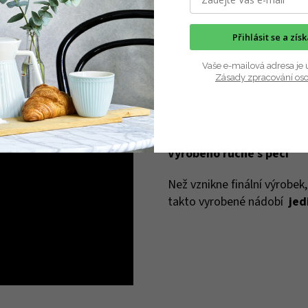
Přihlásit se a zís
Vaše e-mailová adresa je 
Zásady zpracování os
Vyrobeno ručně s péčí
Než vznikne finální výrobek
takto vyrobené nádobí
jed