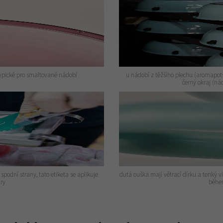
typické pro smaltované nádobí
u nádobí z těžšího plechu (aromapots,
černý okraj (n
podní strany, tato etiketa se aplikuje
dutá ouška mají větrací dírku a tenký v
ury
během