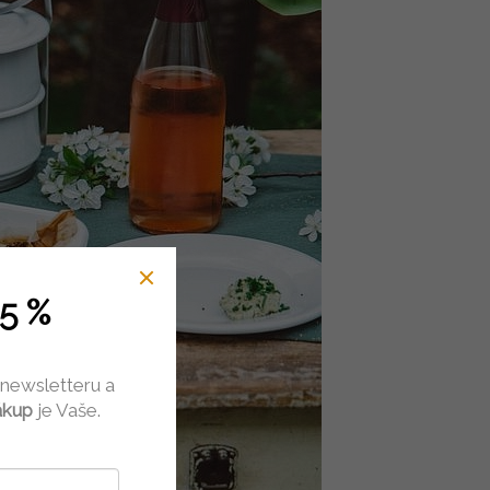
5 %
 newsletteru a
ákup
je Vaše.