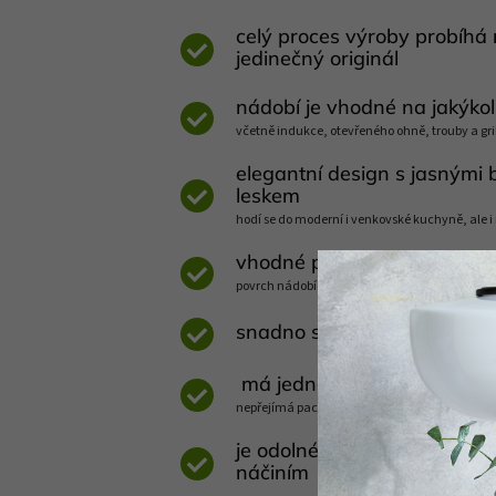
celý proces výroby probíhá 
jedinečný originál
nádobí je vhodné na jakýkol
včetně indukce, otevřeného ohně, trouby a gri
elegantní design s jasnými
leskem
hodí se do moderní i venkovské kuchyně, ale 
vhodné pro úsporné a zdrav
povrch nádobí se rychle rozehřívá a dlouho si
snadno se čistí, lze mýt v 
má jednolitý antibakteriáln
nepřejímá pachy jiných potravin a mohou ho p
je odolné proti poškrábání
náčiním