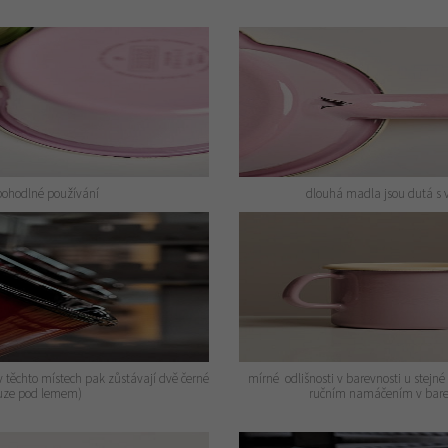
pohodlné používání
dlouhá madla jsou dutá s 
těchto místech pak zůstávají dvě černé
mírné odlišnosti v barevnosti u stejné
ouze pod lemem)
ručním namáčením v bare