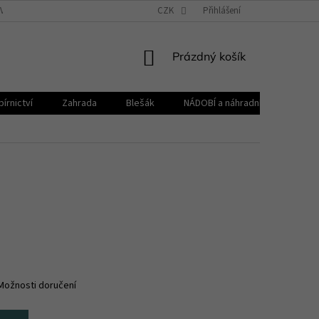
VŠEOBECNÉ OBCHODNÍ PODMÍNKY
CZK
REKLAMAČNÍ ŘÁD
Přihlášení
ZPRACOVÁNÍ 
NÁKUPNÍ
Prázdný košík
KOŠÍK
írnictví
Zahrada
Blešák
NÁDOBÍ a náhradní díly KELOmat
Možnosti doručení