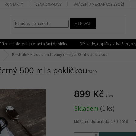
KONTAKTY
CENA DOPRAVY
VRÁCENÍ A REKLAMACE ZBOŽÍ
HLEDAT
Příze na pletení, pletací a šicí doplňky
DIY sady, doplňky k tvoření, pap
Kastrůlek Riess smaltovaný černý 500 ml s pokličkou
černý 500 ml s pokličkou
7400
899 Kč
/ ks
Měrná
Skladem
(1 ks)
cena:
Můžeme doručit do:
12.8.2026