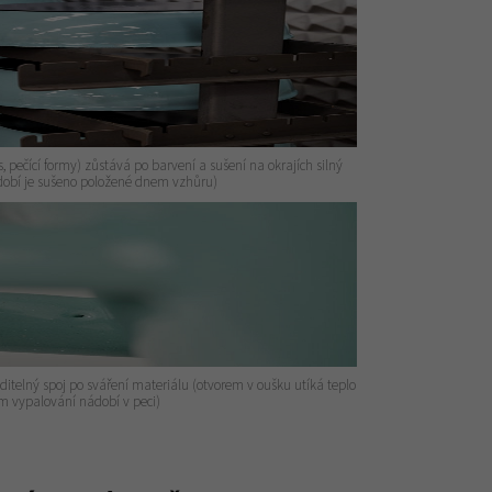
 pečící formy) zůstává po barvení a sušení na okrajích silný
ádobí je sušeno položené dnem vzhůru)
iditelný spoj po sváření materiálu (otvorem v oušku utíká teplo
 vypalování nádobí v peci)