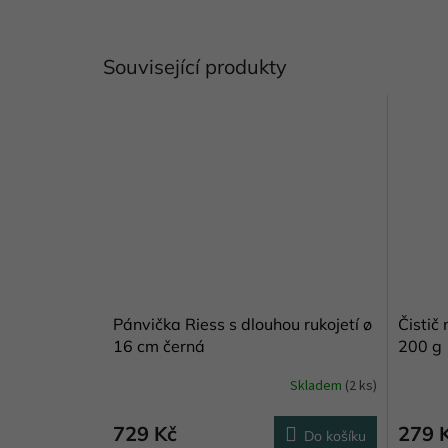
Související produkty
Pánvička Riess s dlouhou rukojetí ø
Čistič
16 cm černá
200 g
Skladem
(2 ks)
Průměrné
Průměr
hodnocení
hodnoce
produktu
produkt
729 Kč
279 
Do košíku
je
je