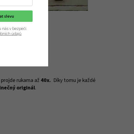
kat slevu
u nás v bezpečí.
obních údajů
, projde rukama až
40x.
Díky tomu je každé
inečný originál
.