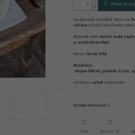
Přidat do koš
Smaltovaný kastrůlek Riess se
h
ohřevu
(včetně otevřeného ohně 
Materiál velmi
dobře vede teplo
je
antibakteriální.
Barva:
černá/ bílá
Rozměry:
objem 500 ml, průměr 12 cm, v
Vyrobeno
ručně
v Rakousku.
Detailní informace
TISK
ZEPTAT SE
H