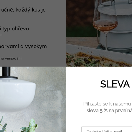
ručně, každý kus je
i typ ohřevu
lu
 barvami a vysokým
i na kempování
é vaření
 udržuje požadovanou teplotu
SLEVA 
myčce nádobí
í povrch bez pórů
Přihlaste se k našemu
oužívat osoby alergické na nikl
sleva 5 % na první n
 kovovým kuchyňským