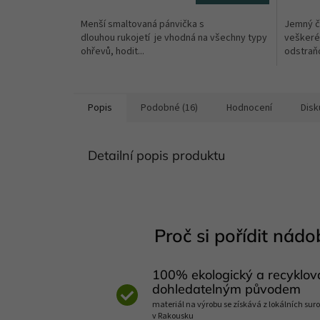
5,0
5,0
Menší smaltovaná pánvička s
Jemný či
z
z
dlouhou rukojetí je vhodná na všechny typy
veškeré
5
5
ohřevů, hodit...
odstraňo
hvězdiček.
hvězdič
Popis
Podobné (16)
Hodnocení
Disk
Detailní popis produktu
Proč si pořídit nádob
100% ekologický a recyklov
dohledatelným původem
materiál na výrobu se získává z lokálních suro
v Rakousku