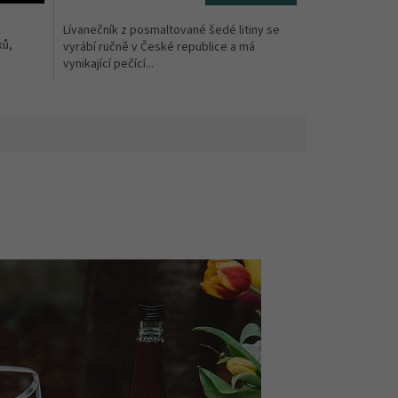
h
Lívanečník z posmaltované šedé litiny se
ků,
vyrábí ručně v České republice a má
vynikající pečící...