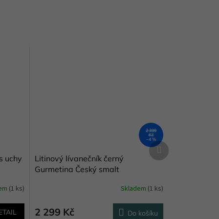
2 399
Kč
–4 %
Další
produkt
s uchy
Litinový lívanečník černý
Gurmetina Český smalt
dem
(1 ks)
Skladem
(1 ks)
2 299 Kč
ETAIL
Do košíku