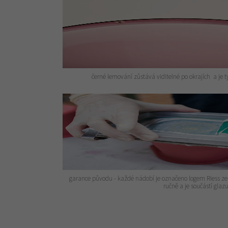
černé lemování zůstává viditelné po okrajích a je 
garance původu - každé nádobí je označeno logem Riess ze s
ručně a je součástí glaz