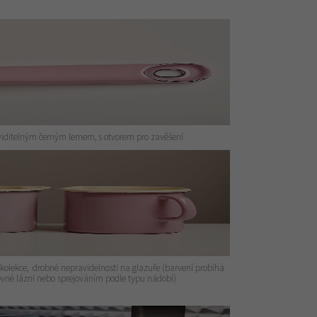
viditelným černým lemem, s otvorem pro zavěšení
 kolekce, drobné nepravidelnosti na glazuře (barvení probíhá
vné lázni nebo sprejováním podle typu nádobí)