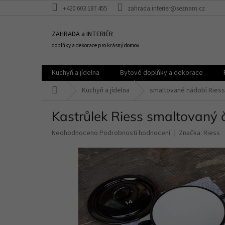
Přejít
+420 603 187 455
zahrada.interier@seznam.cz
na
obsah
ZAHRADA a INTERIÉR
doplňky a dekorace pro krásný domov
Kuchyň a jídelna
Bytové doplňky a dekorace
Domů
Kuchyň a jídelna
smaltované nádobí Riess
Kastrůlek Riess smaltovaný 
Průměrné
Neohodnoceno
Podrobnosti hodnocení
Značka:
Riess
hodnocení
produktu
je
0,0
z
5
hvězdiček.