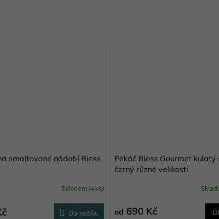
 na smaltované nádobí Riess
Pekáč Riess Gourmet kulatý 
černý různé velikosti
Skladem
(4 ks)
Skla
né
ní
u
690 Kč
Kč
od
D
Do košíku