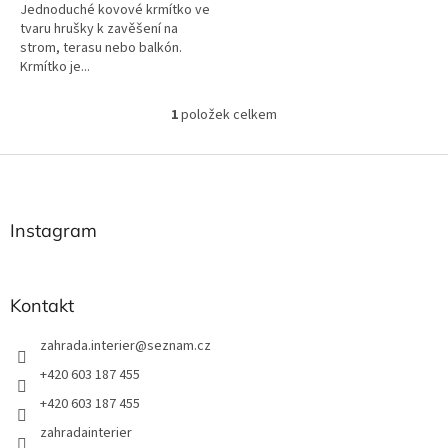
Jednoduché kovové krmítko ve
tvaru hrušky k zavěšení na
strom, terasu nebo balkón.
Krmítko je...
1
položek celkem
O
v
l
Z
á
á
d
p
a
a
Instagram
c
t
í
í
p
r
Kontakt
v
k
zahrada.interier
@
seznam.cz
y
v
+420 603 187 455
ý
+420 603 187 455
p
i
zahradainterier
s