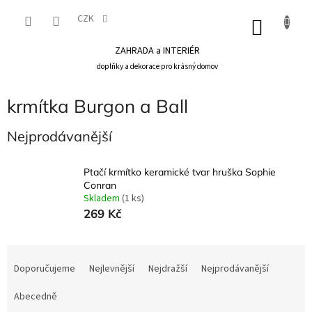
Přejít
na
CZK
NÁKU
obsah
KOŠÍK
ZAHRADA a INTERIÉR
doplňky a dekorace pro krásný domov
krmítka Burgon a Ball
Nejprodávanější
Ptačí krmítko keramické tvar hruška Sophie
Conran
Skladem
(1 ks)
269 Kč
Ř
a
Doporučujeme
Nejlevnější
Nejdražší
Nejprodávanější
z
e
Abecedně