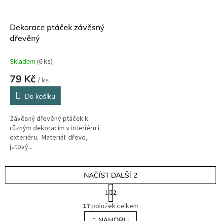
Dekorace ptáček závěsný
dřevěný
Skladem
(6 ks)
79 Kč
/ ks
Do košíku
Závěsný dřevěný ptáček k
různým dekoracím v interiéru i
exteriéru. Materiál: dřevo,
jutový...
NAČÍST DALŠÍ 2
S
1
2
t
O
r
17
položek celkem
v
á
l
NAHORU