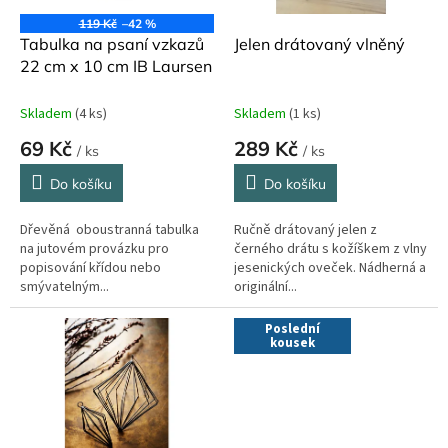
o
119 Kč
–42 %
d
Tabulka na psaní vzkazů
Jelen drátovaný vlněný
u
22 cm x 10 cm IB Laursen
k
t
Skladem
(4 ks)
Skladem
(1 ks)
ů
69 Kč
289 Kč
/ ks
/ ks
Do košíku
Do košíku
Dřevěná oboustranná tabulka
Ručně drátovaný jelen z
na jutovém provázku pro
černého drátu s kožíškem z vlny
popisování křídou nebo
jesenických oveček. Nádherná a
smývatelným...
originální...
Poslední
kousek