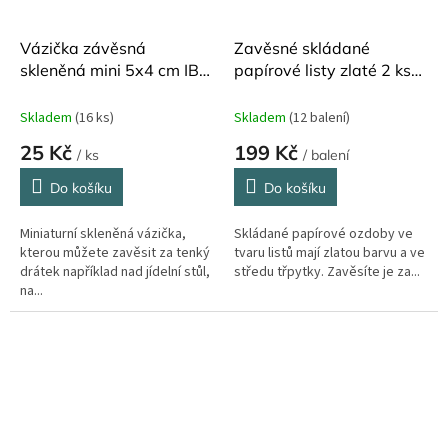
Vázička závěsná
Zavěsné skládané
skleněná mini 5x4 cm IB
papírové listy zlaté 2 ks
Laursen
Madam Stoltz
Skladem
(16 ks)
Skladem
(12 balení)
25 Kč
199 Kč
/ ks
/ balení
Do košíku
Do košíku
Miniaturní skleněná vázička,
Skládané papírové ozdoby ve
kterou můžete zavěsit za tenký
tvaru listů mají zlatou barvu a ve
drátek například nad jídelní stůl,
středu třpytky. Zavěsíte je za...
na...