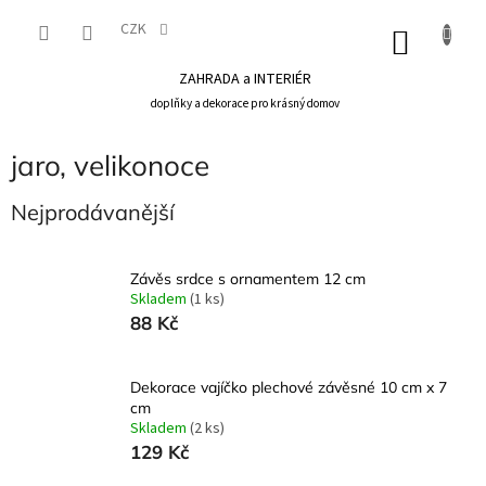
Přejít
na
CZK
NÁKU
obsah
KOŠÍK
ZAHRADA a INTERIÉR
doplňky a dekorace pro krásný domov
jaro, velikonoce
Nejprodávanější
Závěs srdce s ornamentem 12 cm
Skladem
(1 ks)
88 Kč
Dekorace vajíčko plechové závěsné 10 cm x 7
cm
Skladem
(2 ks)
129 Kč