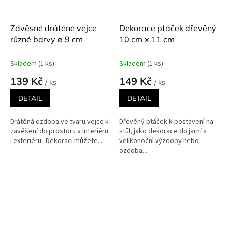
Závěsné drátěné vejce
Dekorace ptáček dřevěný
různé barvy ⌀ 9 cm
10 cm x 11 cm
Skladem
(1 ks)
Skladem
(1 ks)
139 Kč
149 Kč
/ ks
/ ks
DETAIL
DETAIL
Drátěná ozdoba ve tvaru vejce k
Dřevěný ptáček k postavení na
zavěšení do prostoru v interiéru
stůl, jako dekorace do jarní a
i exteriéru. Dekoraci můžete...
velikonoční výzdoby nebo
ozdoba...