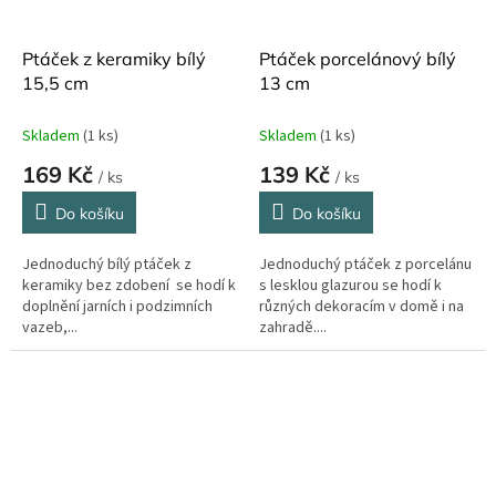
Ptáček z keramiky bílý
Ptáček porcelánový bílý
15,5 cm
13 cm
Skladem
(1 ks)
Skladem
(1 ks)
169 Kč
139 Kč
/ ks
/ ks
Do košíku
Do košíku
Jednoduchý bílý ptáček z
Jednoduchý ptáček z porcelánu
keramiky bez zdobení se hodí k
s lesklou glazurou se hodí k
doplnění jarních i podzimních
různých dekoracím v domě i na
vazeb,...
zahradě....