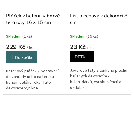
Ptáček z betonu v barvě
List plechový k dekoraci 8
terakoty 16 x 15 cm
cm
Skladem
(2 ks)
Skladem
(16 ks)
229 Kč
23 Kč
/ ks
/ ks
DETAIL
Do košíku
Javorové listy z tenkého plechu
Betonový ptáček k postavení
k různých dekoracím -
do zahrady nebo na terasu
balení dárků, výrobu věnců a
během celého roku. Tato
ozdob z...
dekorace vynikne...