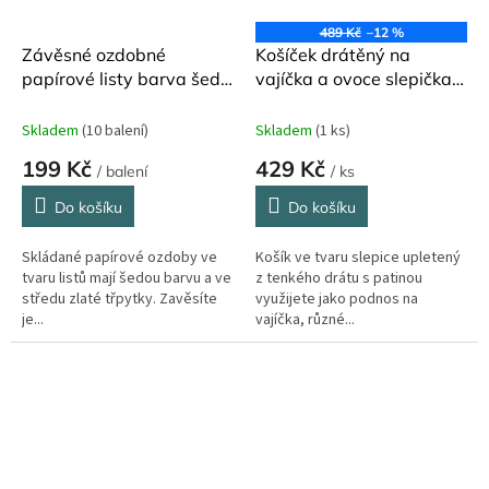
489 Kč
–12 %
Závěsné ozdobné
Košíček drátěný na
papírové listy barva šedá
vajíčka a ovoce slepička
2 ks Madam Stoltz
Egodekor ø 28 cm
Skladem
(10 balení)
Skladem
(1 ks)
199 Kč
429 Kč
/ balení
/ ks
Do košíku
Do košíku
Skládané papírové ozdoby ve
Košík ve tvaru slepice upletený
tvaru listů mají šedou barvu a ve
z tenkého drátu s patinou
středu zlaté třpytky. Zavěsíte
využijete jako podnos na
je...
vajíčka, různé...