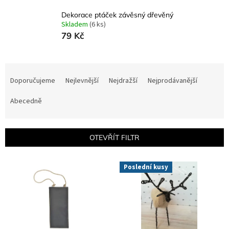
Dekorace ptáček závěsný dřevěný
Skladem
(6 ks)
79 Kč
Ř
a
Doporučujeme
Nejlevnější
Nejdražší
Nejprodávanější
z
e
Abecedně
n
í
p
OTEVŘÍT FILTR
r
o
V
Poslední kusy
d
ý
u
p
k
i
t
s
ů
p
r