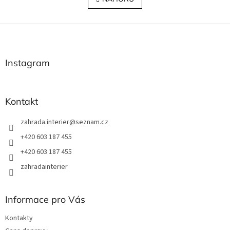
n
á
k
o
d
v
Z
a
á
c
á
n
í
p
í
p
a
Instagram
r
t
v
í
k
y
Kontakt
v
ý
zahrada.interier
@
seznam.cz
p
i
+420 603 187 455
s
+420 603 187 455
u
zahradainterier
Informace pro Vás
Kontakty