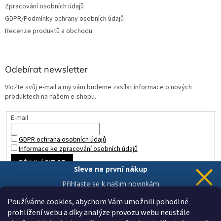
Zpracování osobních údajů
GDPR/Podmínky ochrany osobních údajů
Recenze produktů a obchodu
Odebírat newsletter
Vložte svůj e-mail a my vám budeme zasílat informace o nových
produktech na našem e-shopu.
E-mail
GDPR ochrana osobních údajů
Informace ke zpracování osobních údajů
PŘIHLÁSIT SE
Sleva na první nákup
Přihlaste se k našim novinkám
a 5% sleva
je Vaše.
Používáme cookies, abychom Vám umožnili pohodlné
prohlížení webu a díky analýze provozu webu neustále