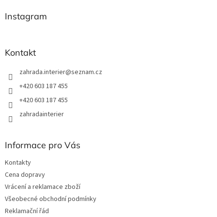
p
a
Instagram
t
í
Kontakt
zahrada.interier
@
seznam.cz
+420 603 187 455
+420 603 187 455
zahradainterier
Informace pro Vás
Kontakty
Cena dopravy
Vrácení a reklamace zboží
Všeobecné obchodní podmínky
Reklamační řád