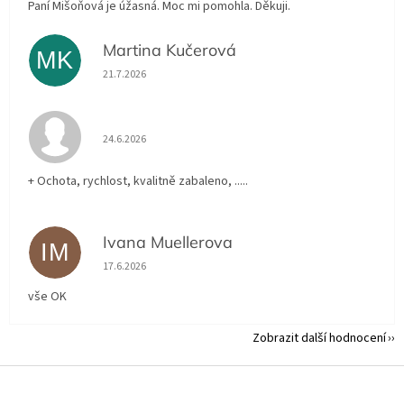
Paní Mišoňová je úžasná. Moc mi pomohla. Děkuji.
Martina Kučerová
MK
Hodnocení obchodu je 5 z 5 hvězdiček.
21.7.2026
Hodnocení obchodu je 5 z 5 hvězdiček.
24.6.2026
+ Ochota, rychlost, kvalitně zabaleno, .....
Ivana Muellerova
IM
Hodnocení obchodu je 5 z 5 hvězdiček.
17.6.2026
vše OK
Zobrazit další hodnocení
Z
á