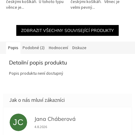
českými košíkáři. U tohoto typu
českými košíkáři. Věnec je
věnce je...
velmi pevný...
ZOBRAZIT VŠECHNY SOUVISEJÍCÍ PRODUKTY
Popis
Podobné (2)
Hodnocení
Diskuze
Detailní popis produktu
Popis produktu není dostupný
Jana Cháberová
JC
Hodnocení obchodu je 5 z 5 hvězdiček.
4.8.2026