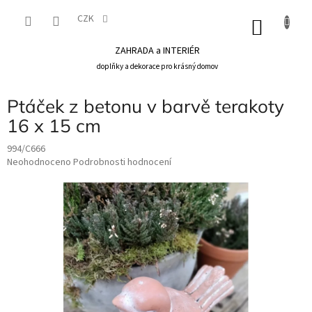
Přejít
na
CZK
NÁKU
obsah
KOŠÍK
ZAHRADA a INTERIÉR
doplňky a dekorace pro krásný domov
Ptáček z betonu v barvě terakoty
16 x 15 cm
994/C666
Průměrné
Neohodnoceno
Podrobnosti hodnocení
hodnocení
produktu
je
0,0
z
5
hvězdiček.