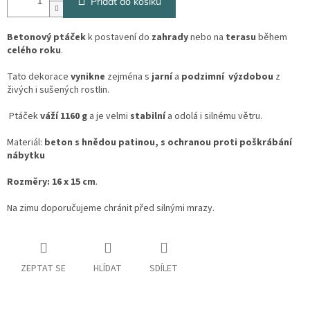
Přidat do košíku
Betonový ptáček
k postavení do
zahrady
nebo na
terasu
během
celého roku
.
Tato dekorace
vynikne
zejména s
jarní
a
podzimní
výzdobou
z
živých i sušených rostlin.
Ptáček
váží 1160 g
a je velmi
stabilní
a odolá i silnému větru.
Materiál:
beton s hnědou patinou, s ochranou proti poškrábání
nábytku
Rozměry: 16 x 15 cm
.
Na zimu doporučujeme chránit před silnými mrazy.
ZEPTAT SE
HLÍDAT
SDÍLET