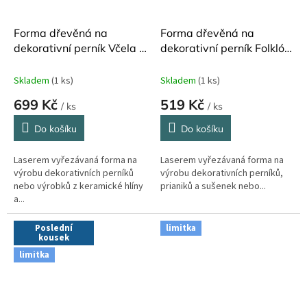
Forma dřevěná na
Forma dřevěná na
dekorativní perník Včela a
dekorativní perník Folklór
květina 14 x 7 cm
13 x 5 cm
Skladem
(1 ks)
Skladem
(1 ks)
699 Kč
519 Kč
/ ks
/ ks
Do košíku
Do košíku
Laserem vyřezávaná forma na
Laserem vyřezávaná forma na
výrobu dekorativních perníků
výrobu dekorativních perníků,
nebo výrobků z keramické hlíny
prianiků a sušenek nebo...
a...
Poslední
limitka
kousek
limitka