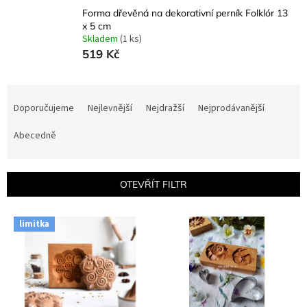
Forma dřevěná na dekorativní perník Folklór 13
x 5 cm
Skladem
(1 ks)
519 Kč
Ř
a
Doporučujeme
Nejlevnější
Nejdražší
Nejprodávanější
z
e
Abecedně
n
í
p
OTEVŘÍT FILTR
r
o
V
limitka
d
ý
u
p
k
i
t
s
ů
p
r