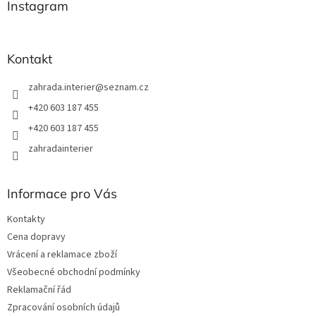
a
Instagram
c
t
í
í
p
r
Kontakt
v
k
zahrada.interier
@
seznam.cz
y
v
+420 603 187 455
ý
+420 603 187 455
p
i
zahradainterier
s
u
Informace pro Vás
Kontakty
Cena dopravy
Vrácení a reklamace zboží
Všeobecné obchodní podmínky
Reklamační řád
Zpracování osobních údajů