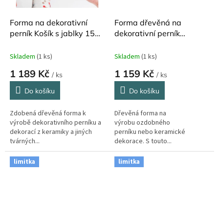
Forma na dekorativní
Forma dřevěná na
perník Košík s jablky 15
dekorativní perník
cm x 15 cm
Beránek 16 x 12 cm
Skladem
(1 ks)
Skladem
(1 ks)
1 189 Kč
1 159 Kč
/ ks
/ ks
Do košíku
Do košíku
Zdobená dřevěná forma k
Dřevěná forma na
výrobě dekorativního perníku a
výrobu ozdobného
dekorací z keramiky a jiných
perníku nebo keramické
tvárných...
dekorace. S touto...
limitka
limitka