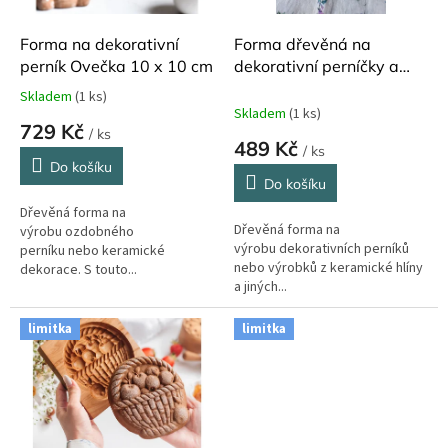
o
d
Forma na dekorativní
Forma dřevěná na
u
perník Ovečka 10 x 10 cm
dekorativní perníčky a
k
cukroví Květy 14 cm x 6
Skladem
(1 ks)
Průměrné
t
cm
Skladem
(1 ks)
hodnocení
729 Kč
ů
/ ks
produktu
489 Kč
/ ks
je
Do košíku
5,0
Do košíku
z
Dřevěná forma na
5
Dřevěná forma na
výrobu ozdobného
hvězdiček.
výrobu dekorativních perníků
perníku nebo keramické
nebo výrobků z keramické hlíny
dekorace. S touto...
a jiných...
limitka
limitka