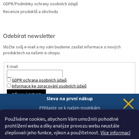
GDPR/Podmínky ochrany osobních údajů
Recenze produktů a obchodu
Odebírat newsletter
Vložte svůj e-mail a my vám budeme zasílat informace o nových
produktech na našem e-shopu.
E-mail
GDPR ochrana osobních údajů
Informace ke zpracování osobních údajů
PŘIHLÁSIT SE
Sleva na první nákup
Přihlaste se k našim novinkám
a 5% sleva
je Vaše.
Používáme cookies, abychom Vám umožnili pohodlné
prohlížení webu a díky analýze provozu webu neustále
zlepšovali jeho funkce, výkon a použitelnost
.
Více informací
Chci novinky a slevu