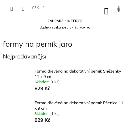
Přejít
na
CZK
NÁKU
obsah
KOŠÍK
ZAHRADA a INTERIÉR
doplňky a dekorace pro krásný domov
formy na perník jaro
Nejprodávanější
Forma dřevěná na dekorativní perník Sněženky
11 x 9 cm
Skladem
(1 ks)
829 Kč
Forma dřevěná na dekorativní perník Pšenice 11
x 9 cm
Skladem
(1 ks)
829 Kč