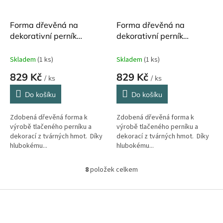
Forma dřevěná na
Forma dřevěná na
dekorativní perník
dekorativní perník
Pšenice 11 x 9 cm
Sněženky 11 x 9 cm
Skladem
(1 ks)
Skladem
(1 ks)
829 Kč
829 Kč
/ ks
/ ks
Do košíku
Do košíku
Zdobená dřevěná forma k
Zdobená dřevěná forma k
výrobě tlačeného perníku a
výrobě tlačeného perníku a
dekorací z tvárných hmot. Díky
dekorací z tvárných hmot. Díky
hlubokému...
hlubokému...
8
položek celkem
O
v
l
Z
á
á
d
p
a