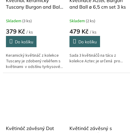
Květináč keramický
Květináče Aztec Burgon
Tuscany Burgon and Ball
and Ball ø 6,5 cm set 3 ks
12 x 13 cm
Skladem
(3 ks)
Skladem
(2 ks)
379 Kč
479 Kč
/ ks
/ ks
Do košíku
Do košíku
Keramický květináč z kolekce
Sada 3 květináčů na tácu z
Tuscany je zdobený reliéfem s
kolekce Aztec je určená pro...
květinami v odstínu tyrkysové...
Květináč závěsný Dot
Květináč závěsný s