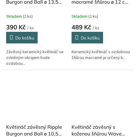
Burgon and Ball ø 13,5
macramé šňůrou ø 12 cm
cm
Burgon and Ball
Skladem
(2 ks)
Skladem
(2 ks)
390 Kč
489 Kč
/ ks
/ ks
Do košíku
Do košíku
Závěsný keramický květináč se
Keramický květináč s ozdobnou
zvlněným okrajem bude
šňůrou macramé je určený k...
ozdobou...
Květináč závěsný Ripple
Květináč závěsný s
Burgon and Ball ø 10,5
koženou šňůrou Wave