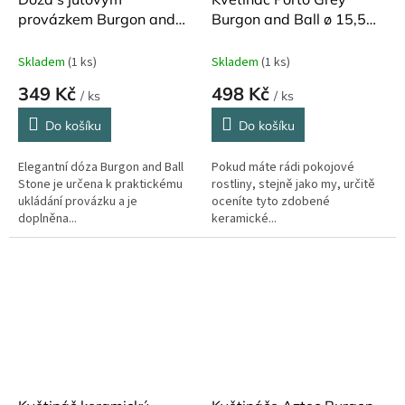
provázkem Burgon and
Burgon and Ball ø 15,5
Ball Stone
cm
Skladem
(1 ks)
Skladem
(1 ks)
349 Kč
498 Kč
/ ks
/ ks
Do košíku
Do košíku
Elegantní dóza Burgon and Ball
Pokud máte rádi pokojové
Stone je určena k praktickému
rostliny, stejně jako my, určitě
ukládání provázku a je
oceníte tyto zdobené
doplněna...
keramické...