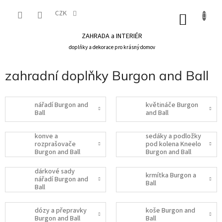
Přejít
na
CZK
NÁKU
obsah
KOŠÍK
ZAHRADA a INTERIÉR
doplňky a dekorace pro krásný domov
zahradní doplňky Burgon and Ball
nářadí Burgon and
květináče Burgon
Ball
and Ball
konve a
sedáky a podložky
rozprašovače
pod kolena Kneelo
Burgon and Ball
Burgon and Ball
dárkové sady
krmítka Burgon a
nářadí Burgon and
Ball
Ball
dózy a přepravky
koše Burgon and
Burgon and Ball
Ball