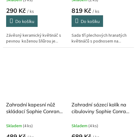
Skladem
(3 ks)
Skladem
(2 ks)
290 Kč
819 Kč
/ ks
/ ks
Do košíku
Do košíku
Závěsný keramický květináč s
Sada tří plechových hranatých
pevnou koženou šňůrou je...
květináčů s podnosem na...
Zahradní kapesní nůž
Zahradní sázecí kolík na
skládací Sophie Conran
cibuloviny Sophie Conran
Burgon and Ball
Burgon and Ball
Skladem
(4 ks)
Skladem
(4 ks)
489 Kč
689 Kč