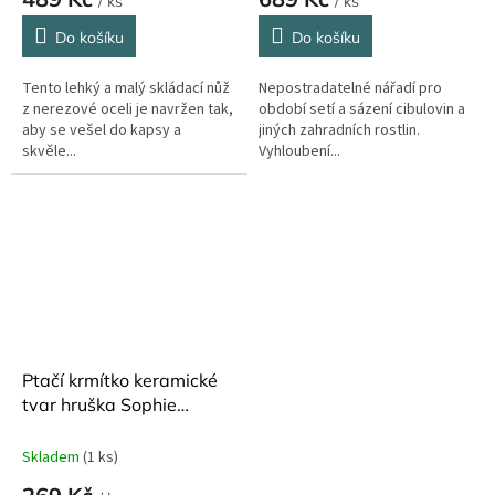
/ ks
/ ks
Do košíku
Do košíku
Tento lehký a malý skládací nůž
Nepostradatelné nářadí pro
z nerezové oceli je navržen tak,
období setí a sázení cibulovin a
aby se vešel do kapsy a
jiných zahradních rostlin.
skvěle...
Vyhloubení...
Ptačí krmítko keramické
tvar hruška Sophie
Conran
Skladem
(1 ks)