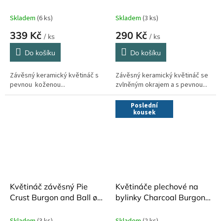
cm
Burgon and Ball ø 10 cm
Skladem
(6 ks)
Skladem
(3 ks)
339 Kč
290 Kč
/ ks
/ ks
Do košíku
Do košíku
Závěsný keramický květináč s
Závěsný keramický květináč se
pevnou koženou...
zvlněným okrajem a s pevnou...
Poslední
kousek
Květináč závěsný Pie
Květináče plechové na
Crust Burgon and Ball ø
bylinky Charcoal Burgon
10,5 cm
and Ball