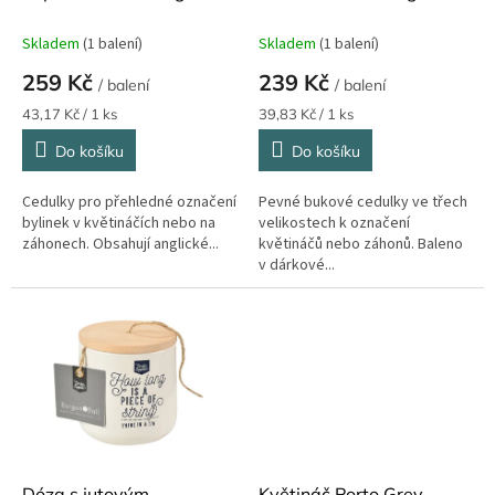
k
and Ball 6 ks
and Ball
t
Skladem
(1 balení)
Skladem
(1 balení)
ů
259 Kč
239 Kč
/ balení
/ balení
Měrná
Měrná
43,17 Kč / 1 ks
39,83 Kč / 1 ks
cena:
cena:
Do košíku
Do košíku
Cedulky pro přehledné označení
Pevné bukové cedulky ve třech
bylinek v květináčích nebo na
velikostech k označení
záhonech. Obsahují anglické...
květináčů nebo záhonů. Baleno
v dárkové...
Dóza s jutovým
Květináč Porto Grey