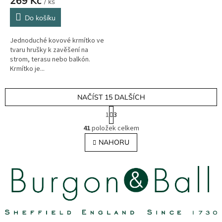
269 Kč
/ ks
Do košíku
Jednoduché kovové krmítko ve
tvaru hrušky k zavěšení na
strom, terasu nebo balkón.
Krmítko je...
NAČÍST 15 DALŠÍCH
S
1
3
t
O
r
41
položek celkem
v
á
l
NAHORU
n
á
k
o
d
v
a
á
c
n
í
í
p
r
v