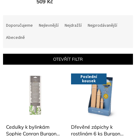
509 Kč
Ř
a
Doporučujeme
Nejlevnější
Nejdražší
Nejprodávanější
z
e
Abecedně
n
í
p
OTEVŘÍT FILTR
r
o
V
Poslední
d
ý
kousek
u
p
k
i
t
s
ů
p
r
o
d
Cedulky k bylinkám
Dřevěné zápichy k
u
Sophie Conran Burgon
rostlinám 6 ks Burgon