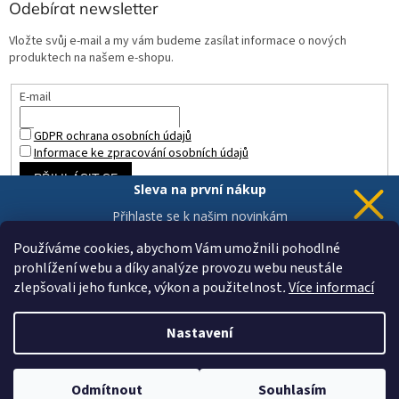
Odebírat newsletter
Vložte svůj e-mail a my vám budeme zasílat informace o nových
produktech na našem e-shopu.
E-mail
GDPR ochrana osobních údajů
Informace ke zpracování osobních údajů
PŘIHLÁSIT SE
Sleva na první nákup
Přihlaste se k našim novinkám
a 5% sleva
je Vaše.
Používáme cookies, abychom Vám umožnili pohodlné
prohlížení webu a díky analýze provozu webu neustále
zlepšovali jeho funkce, výkon a použitelnost
.
Více informací
Chci novinky a slevu
Vytvořil Shoptet
Vaše data jsou u nás v bezpečí.
Nastavení
Copyright 2026
ZAHRADA a INTERIÉR
. Všechna práva vyhrazena.
Upravit nastavení cookies
Odmítnout
Souhlasím