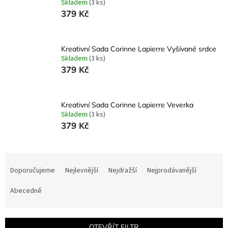
Skladem
(3 ks)
379 Kč
Kreativní Sada Corinne Lapierre Vyšívané srdce
Skladem
(3 ks)
379 Kč
Kreativní Sada Corinne Lapierre Veverka
Skladem
(3 ks)
379 Kč
Ř
a
Doporučujeme
Nejlevnější
Nejdražší
Nejprodávanější
z
e
Abecedně
n
í
p
OTEVŘÍT FILTR