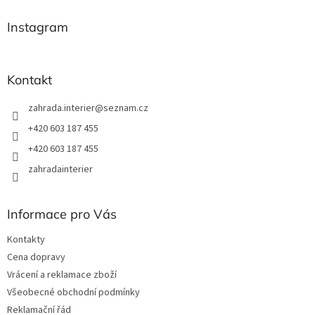
d
p
a
a
Instagram
c
t
í
í
p
r
Kontakt
v
k
zahrada.interier
@
seznam.cz
y
v
+420 603 187 455
ý
+420 603 187 455
p
i
zahradainterier
s
u
Informace pro Vás
Kontakty
Cena dopravy
Vrácení a reklamace zboží
Všeobecné obchodní podmínky
Reklamační řád