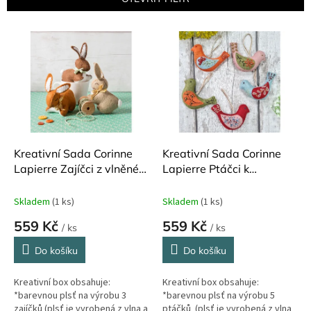
r
o
V
d
ý
u
p
k
i
t
s
ů
p
r
o
d
Kreativní Sada Corinne
Kreativní Sada Corinne
u
Lapierre Zajíčci z vlněné
Lapierre Ptáčci k
k
plsti
zavěšení z vlněné plsti
t
Skladem
(1 ks)
Skladem
(1 ks)
ů
559 Kč
559 Kč
/ ks
/ ks
Do košíku
Do košíku
Kreativní box obsahuje:
Kreativní box obsahuje:
*barevnou plsť na výrobu 3
*barevnou plsť na výrobu 5
zajíčků (plsť je vyrobená z vlna a
ptáčků (plsť je vyrobená z vlna