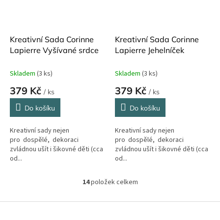
Kreativní Sada Corinne
Kreativní Sada Corinne
Lapierre Vyšívané srdce
Lapierre Jehelníček
Skladem
(3 ks)
Skladem
(3 ks)
379 Kč
379 Kč
/ ks
/ ks
Do košíku
Do košíku
Kreativní sady nejen
Kreativní sady nejen
pro dospělé, dekoraci
pro dospělé, dekoraci
zvládnou ušít i šikovné děti (cca
zvládnou ušít i šikovné děti (cca
od...
od...
14
položek celkem
O
v
l
Z
á
á