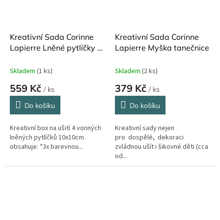
Kreativní Sada Corinne
Kreativní Sada Corinne
Lapierre Lněné pytlíčky s
Lapierre Myška tanečnice
levandulí Jaro
Skladem
(1 ks)
Skladem
(2 ks)
559 Kč
379 Kč
/ ks
/ ks
Do košíku
Do košíku
Kreativní box na ušití 4 vonných
Kreativní sady nejen
lněných pytlíčků 10x10cm
pro dospělé, dekoraci
obsahuje: *3x barevnou...
zvládnou ušít i šikovné děti (cca
od...