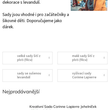
dekorace s levandulí.
Sady jsou vhodné i pro začátečníky a
šikovné děti. Doporučujeme jako
dárek.
velké sady šití z
malé sady šití z
plsti (filcu)
plsti (filcu)
sady se sušenou
vyšívací sady
levandulí
Corinne Lapierre
Nejprodávanější
Kreativní Sada Corinne Lapierre Jehelníček