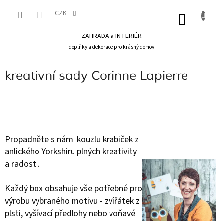
Přejít
na
CZK
NÁKU
obsah
KOŠÍK
ZAHRADA a INTERIÉR
doplňky a dekorace pro krásný domov
kreativní sady Corinne Lapierre
Propadněte s námi kouzlu krabiček z
anlického Yorkshiru plných kreativity
a radosti.
Každý box obsahuje vše potřebné pro
výrobu vybraného motivu - zvířátek z
plsti, vyšívací předlohy nebo voňavé