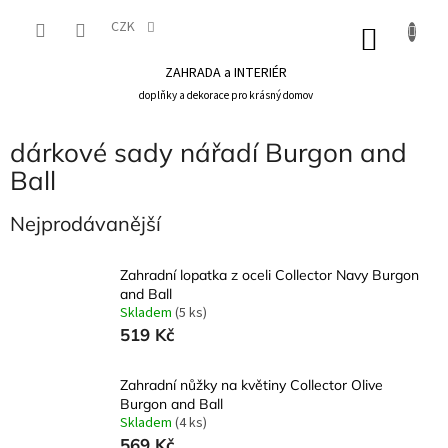
Přejít
na
CZK
NÁKU
obsah
KOŠÍK
ZAHRADA a INTERIÉR
doplňky a dekorace pro krásný domov
dárkové sady nářadí Burgon and
Ball
Nejprodávanější
Zahradní lopatka z oceli Collector Navy Burgon
and Ball
Skladem
(5 ks)
519 Kč
Zahradní nůžky na květiny Collector Olive
Burgon and Ball
Skladem
(4 ks)
569 Kč