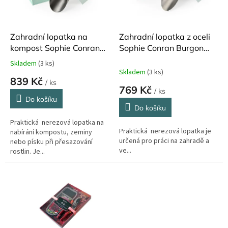
p
r
o
d
Zahradní lopatka na
Zahradní lopatka z oceli
u
kompost Sophie Conran
Sophie Conran Burgon
k
Burgon and Ball
and Ball
Skladem
(3 ks)
Průměrné
t
Skladem
(3 ks)
hodnocení
839 Kč
ů
/ ks
produktu
769 Kč
/ ks
je
Do košíku
5,0
Do košíku
z
Praktická nerezová lopatka na
5
Praktická nerezová lopatka je
nabírání kompostu, zeminy
hvězdiček.
určená pro práci na zahradě a
nebo písku při přesazování
ve...
rostlin. Je...