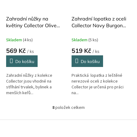
Zahradní nůžky na
Zahradní lopatka z oceli
květiny Collector Olive
Collector Navy Burgon
Burgon and Ball
and Ball
Skladem
(4 ks)
Skladem
(5 ks)
569 Kč
519 Kč
/ ks
/ ks
Do košíku
Do košíku
Zahradní nůžky z kolekce
Praktická lopatka z leštěné
Collector jsou vhodné na
nerezové oceli z kolekce
stříhání trvalek, bylinek a
Collector je určená pro práci
menších keřů...
na...
8
položek celkem
O
v
l
Z
á
á
d
p