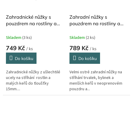
Zahradnické nůžky s
Zahradní nůžky s
pouzdrem na rostliny a
pouzdrem na rostliny a
keře British Bloom Burgon
keře Asteraceae Burgon
and Ball
and Ball
Skladem
(3 ks)
Skladem
(2 ks)
749 Kč
789 Kč
/ ks
/ ks
Do košíku
Do košíku
Zahradnické nůžky z ušlechtilé
Velmi ostré zahradní nůžky na
ucely na stříhání rostlin a
stříhání trvalek, bylinek a
malých keřů do tloušťky
menších keřů v neoprenovém
15mm....
pouzdru a...