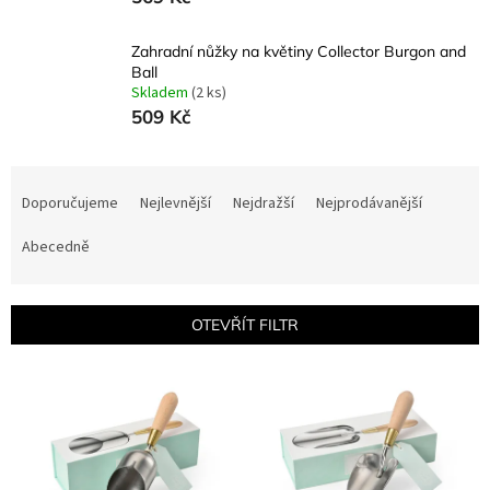
Zahradní nůžky na květiny Collector Burgon and
Ball
Skladem
(2 ks)
509 Kč
Ř
a
Doporučujeme
Nejlevnější
Nejdražší
Nejprodávanější
z
e
Abecedně
n
í
p
OTEVŘÍT FILTR
r
o
V
d
ý
u
p
k
i
t
s
ů