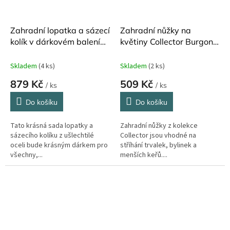
Zahradní lopatka a sázecí
Zahradní nůžky na
kolík v dárkovém balení
květiny Collector Burgon
Asteraceae Burgon and
and Ball
Ball
Skladem
(4 ks)
Skladem
(2 ks)
879 Kč
509 Kč
/ ks
/ ks
Do košíku
Do košíku
Tato krásná sada lopatky a
Zahradní nůžky z kolekce
sázecího kolíku z ušlechtilé
Collector jsou vhodné na
oceli bude krásným dárkem pro
stříhání trvalek, bylinek a
všechny,...
menších keřů....