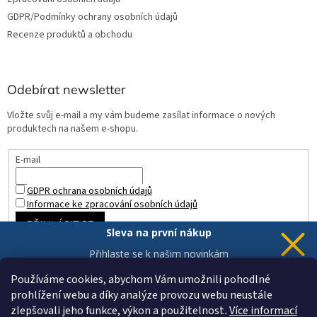
GDPR/Podmínky ochrany osobních údajů
Recenze produktů a obchodu
Odebírat newsletter
Vložte svůj e-mail a my vám budeme zasílat informace o nových
produktech na našem e-shopu.
E-mail
GDPR ochrana osobních údajů
Informace ke zpracování osobních údajů
PŘIHLÁSIT SE
Sleva na první nákup
Přihlaste se k našim novinkám
a 5% sleva
je Vaše.
Používáme cookies, abychom Vám umožnili pohodlné
prohlížení webu a díky analýze provozu webu neustále
zlepšovali jeho funkce, výkon a použitelnost
.
Více informací