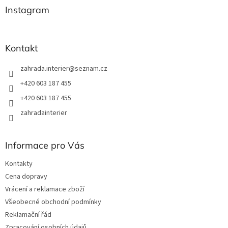
a
a
Instagram
c
t
í
í
p
r
Kontakt
v
k
zahrada.interier
@
seznam.cz
y
v
+420 603 187 455
ý
+420 603 187 455
p
i
zahradainterier
s
u
Informace pro Vás
Kontakty
Cena dopravy
Vrácení a reklamace zboží
Všeobecné obchodní podmínky
Reklamační řád
Zpracování osobních údajů