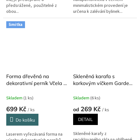
předsrážené, použitelné z
minimalistickém provedení je
obou...
určena k zalévání bylinek...
limitka
Forma dřevěná na
Skleněná karafa s
dekorativní perník Včela a
korkovým víčkem Garden
květina 14 x 7 cm
Trading různé velikosti
Skladem
(1 ks)
Skladem
(6 ks)
699 Kč
269 Kč
od
/ ks
/ ks
DETAIL
Do košíku
Skleněné karafy z
Laserem vyřezávaná forma na
recyklovaného skla na oblíbené