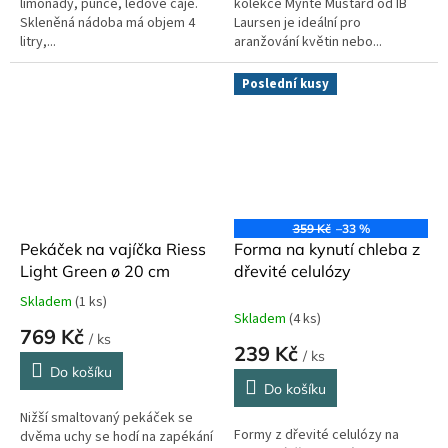
limonády, punče, ledové čaje.
kolekce Mynte Mustard od IB
Skleněná nádoba má objem 4
Laursen je ideální pro
litry,...
aranžování květin nebo...
Poslední kusy
359 Kč
–33 %
Pekáček na vajíčka Riess
Forma na kynutí chleba z
Light Green ø 20 cm
dřevité celulózy
Skladem
(1 ks)
Průměrné
Skladem
(4 ks)
hodnocení
769 Kč
/ ks
produktu
239 Kč
/ ks
je
Do košíku
5,0
Do košíku
z
Nižší smaltovaný pekáček se
5
Formy z dřevité celulózy na
dvěma uchy se hodí na zapékání
hvězdiček.