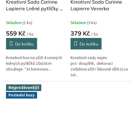
Kreativní Sada Corinne
Kreativní Sada Corinne
Lapierre Lněné pytlíčky s
Lapierre Veverka
levandulí Jaro
Skladem
(1 ks)
Skladem
(3 ks)
559 Kč
379 Kč
/ ks
/ ks
Do košíku
Do košíku
Kreativní box na ušití 4 vonných
Kreativní sady nejen
lněných pytlíčků 10x10cm
pro dospělé, dekoraci
obsahuje: *3x barevnou...
zvládnou ušít i šikovné děti (cca
od...
Nejprodávanější
Poslední kusy