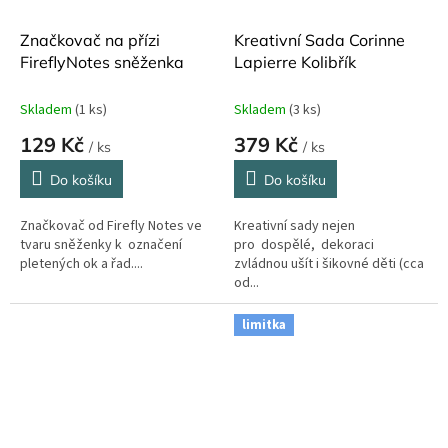
Značkovač na přízi
Kreativní Sada Corinne
FireflyNotes sněženka
Lapierre Kolibřík
Skladem
(1 ks)
Skladem
(3 ks)
129 Kč
379 Kč
/ ks
/ ks
Do košíku
Do košíku
Značkovač od Firefly Notes ve
Kreativní sady nejen
tvaru sněženky k označení
pro dospělé, dekoraci
pletených ok a řad....
zvládnou ušít i šikovné děti (cca
od...
limitka