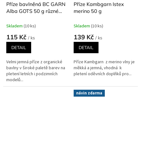
Příze bavlněná BC GARN
Příze Kambgarn Istex
Alba GOTS 50 g různé
merino 50 g
odstíny
Skladem
(10 ks)
Skladem
(10 ks)
115 Kč
139 Kč
/ ks
/ ks
DETAIL
DETAIL
Velmi jemná příze z organické
Příze Kambgarn z merino vlny je
bavlny v široké paletě barev na
měkká a jemná, vhodná k
pletení letních i podzimních
pletení oděvních doplňků pro...
modelů...
návin zdarma