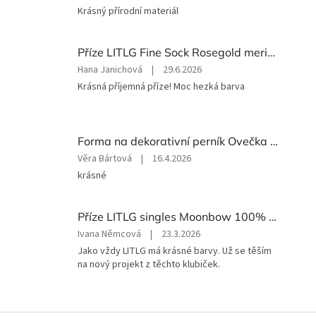
produktu
Krásný přírodní materiál
je
5
z
Příze LITLG Fine Sock Rosegold merino a nylon 100 g
5
Hodnocení
Hana Janichová
|
29.6.2026
hvězdiček.
produktu
Krásná příjemná příze! Moc hezká barva
je
5
z
5
Forma na dekorativní perník Ovečka 10 x 10 cm
hvězdiček.
Hodnocení
Věra Bártová
|
16.4.2026
produktu
krásné
je
5
z
Příze LITLG singles Moonbow 100% merino superwash 100 g
5
Hodnocení
Ivana Němcová
|
23.3.2026
hvězdiček.
produktu
Jako vždy LITLG má krásné barvy. Už se těším
je
na nový projekt z těchto klubiček.
5
z
5
hvězdiček.