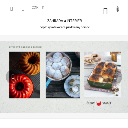
Přejít
na
CZK
NÁKU
obsah
KOŠÍK
ZAHRADA a INTERIÉR
doplňky a dekorace pro krásný domov
Předchozí
Násl