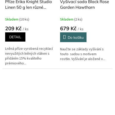
Příze Erika Knight Studio
Vyšívací sada Black Rose
Linen 50 g len různé
Garden Hawthorn
odstíny
Skladem
(10 ks)
Skladem
(2 ks)
209 Kč
679 Kč
/ ks
/ ks
DETAIL
Do košíku
Lněná příze vyrobená recyklací
Naučte se základy vyšívání s
nevyužitých lněných vláken s
touto sadou s motivem
přidáním 15% kvalitního
rostlin. Vyšívání je uložené v...
prémiového...