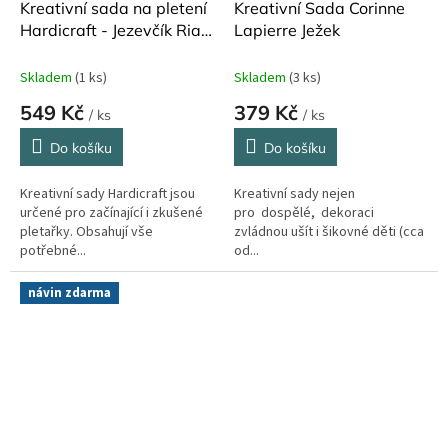
Kreativní sada na pletení
Kreativní Sada Corinne
Hardicraft - Jezevčík Ria
Lapierre Ježek
30 cm
Skladem
(1 ks)
Skladem
(3 ks)
549 Kč
379 Kč
/ ks
/ ks
Do košíku
Do košíku
Kreativní sady Hardicraft jsou
Kreativní sady nejen
určené pro začínající i zkušené
pro dospělé, dekoraci
pletařky. Obsahují vše
zvládnou ušít i šikovné děti (cca
potřebné...
od...
návin zdarma