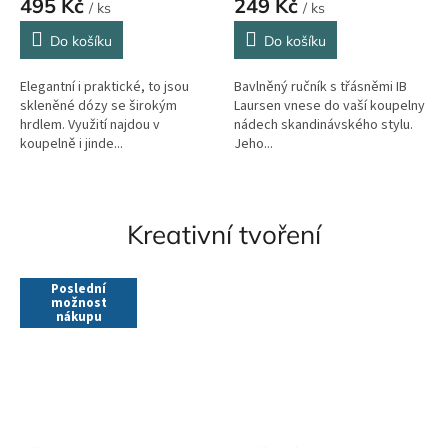
495 Kč
249 Kč
/ ks
/ ks
Do košíku
Do košíku
Elegantní i praktické, to jsou
Bavlněný ručník s třásněmi IB
skleněné dózy se širokým
Laursen vnese do vaší koupelny
hrdlem. Využití najdou v
nádech skandinávského stylu.
koupelně i jinde...
Jeho...
Kreativní tvoření
Poslední
možnost
nákupu