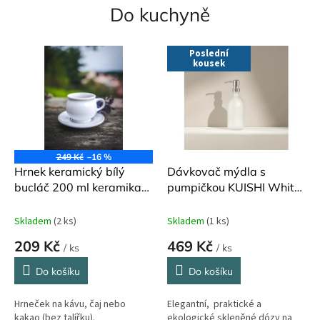
Do kuchyně
Poslední
kousek
249 Kč
–16 %
Hrnek keramický bílý
Dávkovač mýdla s
bucláč 200 ml keramika
pumpičkou KUISHI White
Vanya
Frosted Silver 500 ml
Skladem
(2 ks)
Skladem
(1 ks)
209 Kč
469 Kč
/ ks
/ ks
Do košíku
Do košíku
Hrneček na kávu, čaj nebo
Elegantní, praktické a
kakao (bez talířku).
ekologické skleněné dózy na