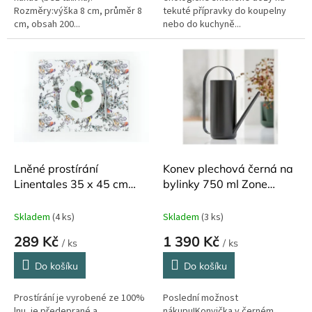
Rozměry:výška 8 cm, průměr 8
tekuté přípravky do koupelny
cm, obsah 200...
nebo do kuchyně...
Lněné prostírání
Konev plechová černá na
Linentales 35 x 45 cm
bylinky 750 ml Zone
Bird
Denmark
Skladem
(4 ks)
Skladem
(3 ks)
289 Kč
1 390 Kč
/ ks
/ ks
Do košíku
Do košíku
Prostírání je vyrobené ze 100%
Poslední možnost
lnu, je předeprané a
nákupu!Konvička v černém