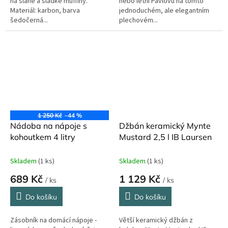
na slané a sladké muffiny.
nebo letní Pavlovu na tomto
Materiál: karbon, barva
jednoduchém, ale elegantním
šedočerná...
plechovém...
1 250 Kč
–44 %
Nádoba na nápoje s
Džbán keramický Mynte
kohoutkem 4 litry
Mustard 2,5 l IB Laursen
Skladem
(1 ks)
Skladem
(1 ks)
689 Kč
1 129 Kč
/ ks
/ ks
Do košíku
Do košíku
Zásobník na domácí nápoje -
Větší keramický džbán z