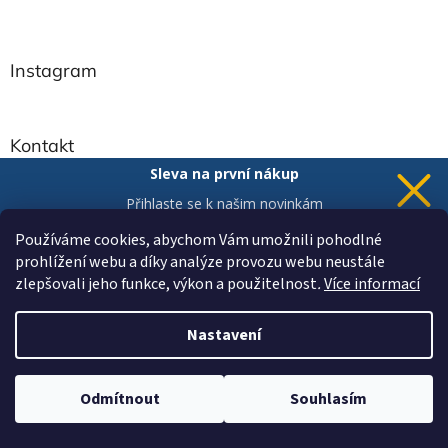
Z
á
p
a
Instagram
t
í
Kontakt
Sleva na první nákup
zahrada.interier
@
seznam.cz
Přihlaste se k našim novinkám
+420 603 187 455
a 5% sleva
je Vaše.
Používáme cookies, abychom Vám umožnili pohodlné
+420 603 187 455
prohlížení webu a díky analýze provozu webu neustále
zahradainterier
zlepšovali jeho funkce, výkon a použitelnost
.
Více informací
Chci novinky a slevu
Vaše data jsou u nás v bezpečí.
Nastavení
Informace pro Vás
Kontakty
Cena dopravy
Odmítnout
Souhlasím
Vrácení a reklamace zboží
Všeobecné obchodní podmínky