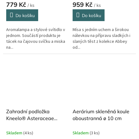
779 Kč
959 Kč
/ ks
/ ks
Do košíku
Do košíku
Aromalampa a stylové svítidlo v
Mísa s jedním uchem a širokou
jednom. Součástí produktu je
nálevkou na přípravu sladkých i
tácek na čajovou svíčku a miska
slaných těst z kolekce Abbey
na...
od...
Zahradní podložka
Aerárium skleněná koule
Kneelo® Asteraceae
oboustranná ø 10 cm
Burgon and Ball
Skladem
(4 ks)
Skladem
(3 ks)