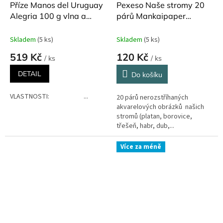
Příze Manos del Uruguay
Pexeso Naše stromy 20
Alegria 100 g vlna a
párů Mankaipaper
polyamid
(Myyna)
Skladem
(5 ks)
Skladem
(5 ks)
519 Kč
120 Kč
/ ks
/ ks
DETAIL
Do košíku
VLASTNOSTI: ...
20 párů nerozstříhaných
akvarelových obrázků našich
stromů (platan, borovice,
třešeň, habr, dub,...
Více za méně