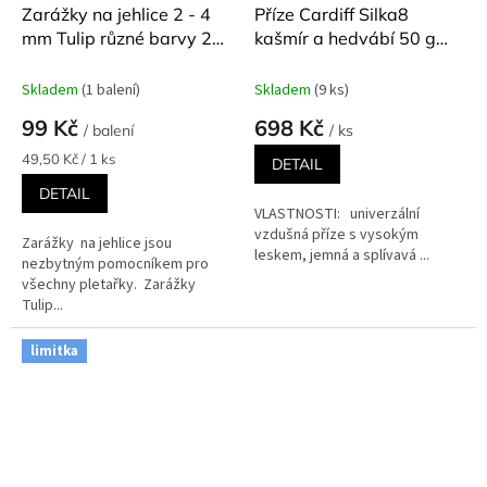
Zarážky na jehlice 2 - 4
Příze Cardiff Silka8
mm Tulip různé barvy 2
kašmír a hedvábí 50 g
ks v balení
176 m
Skladem
(1 balení)
Skladem
(9 ks)
99 Kč
698 Kč
/ balení
/ ks
Měrná
49,50 Kč / 1 ks
DETAIL
cena:
DETAIL
VLASTNOSTI: univerzální
vzdušná příze s vysokým
Zarážky na jehlice jsou
leskem, jemná a splívavá ...
nezbytným pomocníkem pro
všechny pletařky. Zarážky
Tulip...
limitka