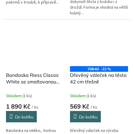
dokynutí těsta z kvásku i z
pokrmů v troubě, k přípravě...
droždí. Forma je vhodná na větší
kulatý...
738 Kč
–22 %
Bandaska Riess Classic
Dřevěný váleček na těsto
White se smaltovanou
42 cm třešně
pokličkou a dřevěnou
rukojetí 1,5 l
Skladem
(1 ks)
Skladem
(1 ks)
1 890 Kč
569 Kč
/ ks
/ ks
Do košíku
Do košíku
Bandaska na mléko, horkou
Dřevěný váleček na výrobu