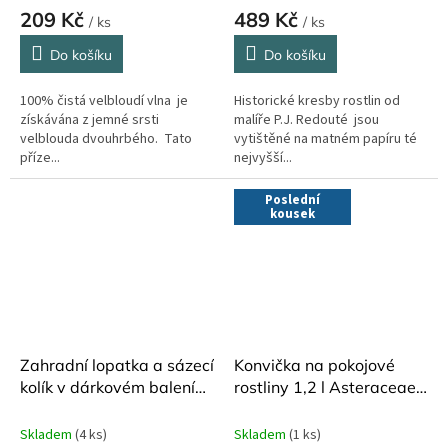
209 Kč
489 Kč
/ ks
/ ks
Do košíku
Do košíku
100% čistá velbloudí vlna je
Historické kresby rostlin od
získávána z jemné srsti
malíře P.J. Redouté jsou
velblouda dvouhrbého. Tato
vytištěné na matném papíru té
příze...
nejvyšší...
Poslední
kousek
Zahradní lopatka a sázecí
Konvička na pokojové
kolík v dárkovém balení
rostliny 1,2 l Asteraceae
Asteraceae Burgon and
Burgon and Ball
Ball
Skladem
(4 ks)
Skladem
(1 ks)