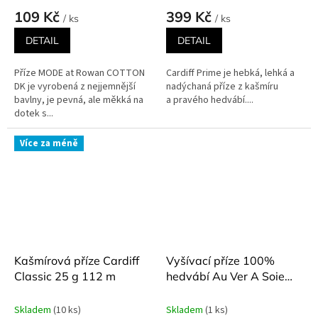
109 Kč
399 Kč
/ ks
/ ks
DETAIL
DETAIL
Příze MODE at Rowan COTTON
Cardiff Prime je hebká, lehká a
DK je vyrobená z nejjemnější
nadýchaná příze z kašmíru
bavlny, je pevná, ale měkká na
a pravého hedvábí....
dotek s...
Více za méně
Kašmírová příze Cardiff
Vyšívací příze 100%
Classic 25 g 112 m
hedvábí Au Ver A Soie
Perlee 16 m různé barvy
Skladem
(10 ks)
Skladem
(1 ks)