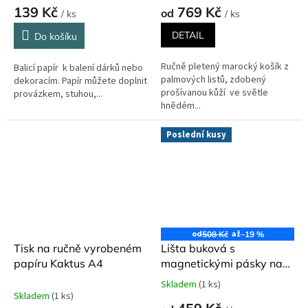
139 Kč
769 Kč
od
/ ks
/ ks
DETAIL
Do košíku
Ručně pletený marocký košík z
Balicí papír k balení dárků nebo
palmových listů, zdobený
dekoracím. Papír můžete doplnit
prošívanou kůží ve světle
provázkem, stuhou,...
hnědém...
Poslední kusy
od
až
508 Kč
–19 %
Tisk na ručně vyrobeném
Lišta buková s
papíru Kaktus A4
magnetickými pásky na
plakáty a obrázky
Skladem
(1 ks)
Průměrné
Skladem
(1 ks)
hodnocení