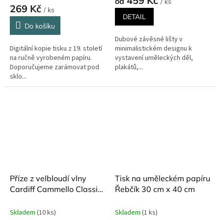
459 Kč
od
/ ks
produktu
269 Kč
/ ks
je
DETAIL
5,0
Do košíku
z
Dubové závěsné lišty v
5
Digitální kopie tisku z 19. století
minimalistickém designu k
hvězdiček.
na ručně vyrobeném papíru.
vystavení uměleckých děl,
Doporučujeme zarámovat pod
plakátů,...
sklo...
Příze z velbloudí vlny
Tisk na uměleckém papíru
Cardiff Cammello Classic
Řebčík 30 cm x 40 cm
25g
Skladem
(10 ks)
Skladem
(1 ks)