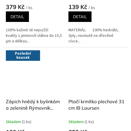
379 Kč
139 Kč
/ ks
/ ks
DETAIL
DETAIL
100% kašmír té nejvyšší
MATERIÁL: 100% hedvábí,
kvality s jemností vlákna do 15,5
3ply, navinuté na dřevěné
µm a délkou...
cívce...
Poslední
kousek
Zápich hnědý k bylinkám
Ptačí krmítko plechové 31
a zelenině Rýmovník
cm IB Laursen
keramika Vanya délka 23
cm
Skladem
(1 ks)
Skladem
(1 ks)