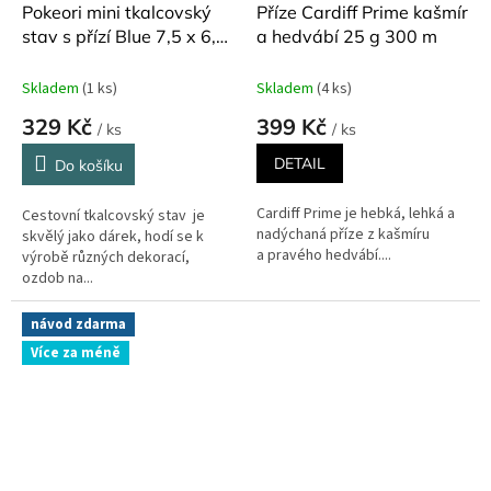
Pokeori mini tkalcovský
Příze Cardiff Prime kašmír
stav s přízí Blue 7,5 x 6,5
a hedvábí 25 g 300 m
cm
Skladem
(1 ks)
Skladem
(4 ks)
329 Kč
399 Kč
/ ks
/ ks
DETAIL
Do košíku
Cardiff Prime je hebká, lehká a
Cestovní tkalcovský stav je
nadýchaná příze z kašmíru
skvělý jako dárek, hodí se k
a pravého hedvábí....
výrobě různých dekorací,
ozdob na...
návod zdarma
Více za méně