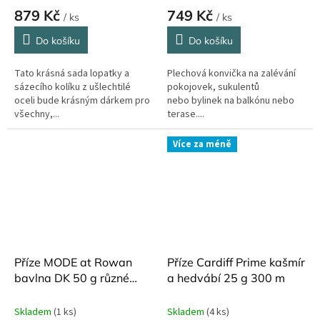
879 Kč
749 Kč
/ ks
/ ks
Do košíku
Do košíku
Tato krásná sada lopatky a
Plechová konvička na zalévání
sázecího kolíku z ušlechtilé
pokojovek, sukulentů
oceli bude krásným dárkem pro
nebo bylinek na balkónu nebo
všechny,...
terase....
Více za méně
Příze MODE at Rowan
Příze Cardiff Prime kašmír
bavlna DK 50 g různé
a hedvábí 25 g 300 m
barvy
Skladem
(1 ks)
Skladem
(4 ks)