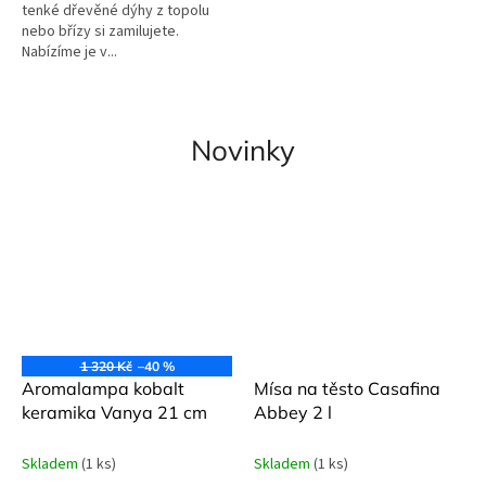
tenké dřevěné dýhy z topolu
nebo břízy si zamilujete.
Nabízíme je v...
Novinky
1 320 Kč
–40 %
Aromalampa kobalt
Mísa na těsto Casafina
keramika Vanya 21 cm
Abbey 2 l
Skladem
(1 ks)
Skladem
(1 ks)