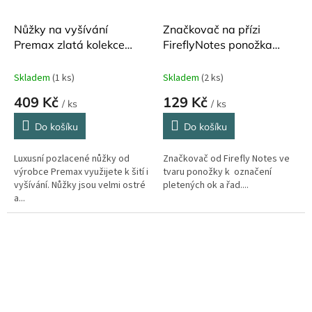
Nůžky na vyšívání
Značkovač na přízi
Premax zlatá kolekce
FireflyNotes ponožka
zajíc 10 cm
žlutá
Skladem
(1 ks)
Skladem
(2 ks)
409 Kč
129 Kč
/ ks
/ ks
Do košíku
Do košíku
Luxusní pozlacené nůžky od
Značkovač od Firefly Notes ve
výrobce Premax využijete k šití i
tvaru ponožky k označení
vyšívání. Nůžky jsou velmi ostré
pletených ok a řad....
a...