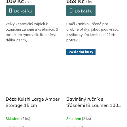
109 Kč
659 Kč
/ ks
/ ks
Do košíku
Do košíku
Velký keramický zápich k
Ptačí krmítko určené pro
označení záhonů a květináčů. S
drobné ptáky, jakou jsou vrabci
potiskem rýmovník. Rozměry:
a sýkorky. Do krmítka můžete
délka 23 cm,...
potravu...
Poslední kusy
Dóza Kuishi Large Amber
Bavlněný ručník s
Storage 15 cm
třásněmi IB Laursen 100
x 50 cm
Skladem
(2 ks)
Skladem
(2 ks)