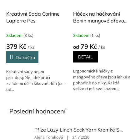
Kreativní Sada Corinne
Háček na háčkování
Lapierre Pes
Bohin mangové dřevo
různé velikosti
Skladem
(3 ks)
Skladem
(1 ks)
379 Kč
79 Kč
od
/ ks
/ ks
DETAIL
Do košíku
Ergonomické háčky z
Kreativní sady nejen
mangového dřeva jsou lehké a
pro dospělé, dekoraci
pohodlné do ruky. Každá
zvládnou ušít i šikovné děti (cca
velikost má svou barvu...
od...
Poslední hodnocení
Příze Lazy Linen Sock Yarn Kremke Soul Wool vlna a len 100 g
Hodnocení
Alena Tomková
|
24.7.2026