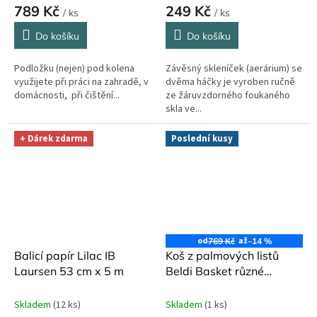
789 Kč
249 Kč
/ ks
/ ks
Do košíku
Do košíku
Podložku (nejen) pod kolena
Závěsný skleníček (aerárium) se
využijete při práci na zahradě, v
dvěma háčky je vyroben ručně
domácnosti, při čištění...
ze žáruvzdorného foukaného
skla ve...
+ Dárek zdarma
Poslední kusy
od
až
769 Kč
–14 %
Balicí papír Lilac IB
Koš z palmových listů
Laursen 53 cm x 5 m
Beldi Basket různé
velikosti
Skladem
(12 ks)
Skladem
(1 ks)