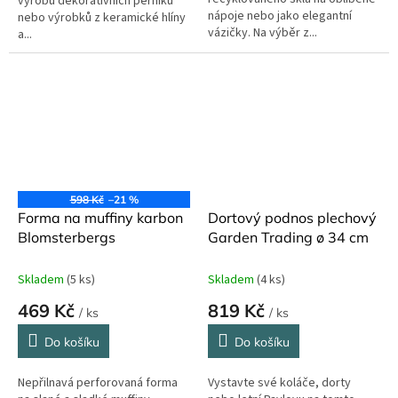
výrobu dekorativních perníků
nápoje nebo jako elegantní
nebo výrobků z keramické hlíny
vázičky. Na výběr z...
a...
598 Kč
–21 %
Forma na muffiny karbon
Dortový podnos plechový
Blomsterbergs
Garden Trading ø 34 cm
Skladem
(5 ks)
Skladem
(4 ks)
469 Kč
819 Kč
/ ks
/ ks
Do košíku
Do košíku
Nepřilnavá perforovaná forma
Vystavte své koláče, dorty