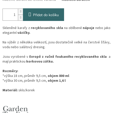
Přidat do košíku
Skleněné karafy z
recyklovaného skla
na oblíbené
nápoje
nebo jako
elegantní
vázičky.
Na výběr z několika velikostí, jsou dostatečně velké na čerstvé šťávy,
vodu nebo salátový dresing.
Jsou vyrobené v
Evropě z ručně foukaného recyklovaného skla
a
mají praktickou
korkovou zátku.
Rozměry:
*výška 18 cm, průměr 9,5 cm,
objem 800 ml
*výška 30 cm, průměr 9,5 cm,
objem 1,6 l
Materiál:
sklo/korek