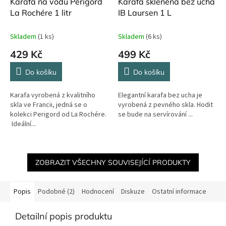
Karafa na vodu Perigord
Karafa skleněná bez ucha
La Rochére 1 litr
IB Laursen 1 L
Skladem
(1 ks)
Skladem
(6 ks)
429 Kč
499 Kč
Do košíku
Do košíku
Karafa vyrobená z kvalitního
Elegantní karafa bez ucha je
skla ve Francii, jedná se o
vyrobená z pevného skla. Hodit
kolekci Perigord od La Rochére.
se bude na servírování ...
Ideální...
ZOBRAZIT VŠECHNY SOUVISEJÍCÍ PRODUKTY
Popis
Podobné (2)
Hodnocení
Diskuze
Ostatní informace
Detailní popis produktu