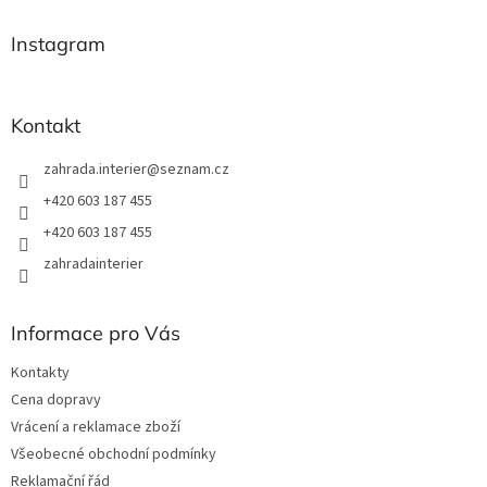
p
a
Instagram
t
í
Kontakt
zahrada.interier
@
seznam.cz
+420 603 187 455
+420 603 187 455
zahradainterier
Informace pro Vás
Kontakty
Cena dopravy
Vrácení a reklamace zboží
Všeobecné obchodní podmínky
Reklamační řád