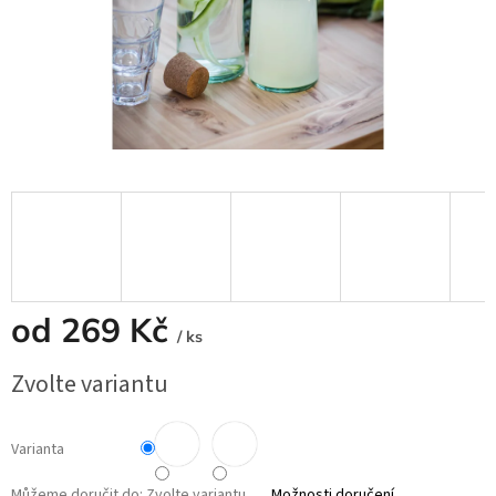
od
269 Kč
/ ks
Měrná
Zvolte variantu
cena:
Varianta
Můžeme doručit do:
Zvolte variantu
Možnosti doručení