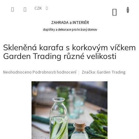
Přejít
na
CZK
NÁKU
obsah
KOŠÍK
ZAHRADA a INTERIÉR
doplňky a dekorace pro krásný domov
Skleněná karafa s korkovým víčkem
Garden Trading různé velikosti
Průměrné
Neohodnoceno
Podrobnosti hodnocení
Značka:
Garden Trading
hodnocení
produktu
je
0,0
z
5
hvězdiček.