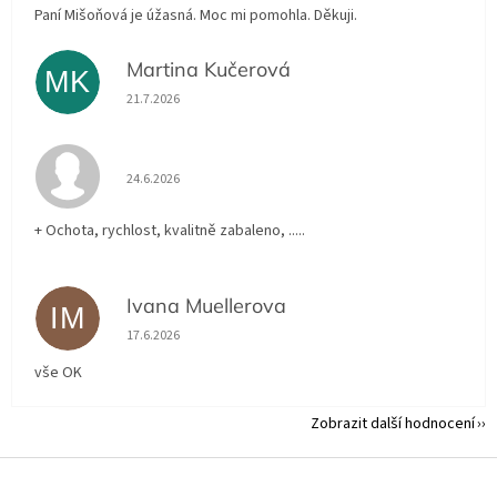
Paní Mišoňová je úžasná. Moc mi pomohla. Děkuji.
Martina Kučerová
MK
Hodnocení obchodu je 5 z 5 hvězdiček.
21.7.2026
Hodnocení obchodu je 5 z 5 hvězdiček.
24.6.2026
+ Ochota, rychlost, kvalitně zabaleno, .....
Ivana Muellerova
IM
Hodnocení obchodu je 5 z 5 hvězdiček.
17.6.2026
vše OK
Zobrazit další hodnocení
Z
á