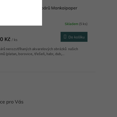
xeso Naše stromy 20 párů Mankaipaper
yyna)
Skladem
(5 ks)
Do košíku
0 Kč
/ ks
párů nerozstříhaných akvarelových obrázků našich
mů (platan, borovice, třešeň, habr, dub,...
ce pro Vás