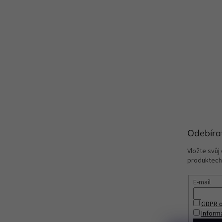
Odebíra
Vložte svůj
produktech
E-mail
GDPR o
Inform