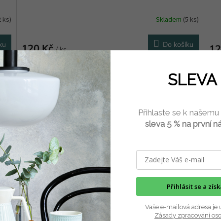
2 ks)
Skladem
(5 ks)
ku
Do košíku
120 Kč
12
/ ks
20 párů nerozstříhaných akvarelových obrázků motýlů s
20 p
SLEVA 
popiskem. Pexeso je vytištěné digitálně na...
obec
Přihlaste se k našemu
sleva 5 % na první n
Přihlásit se a zís
Vaše e-mailová adresa je 
Zásady zpracování os