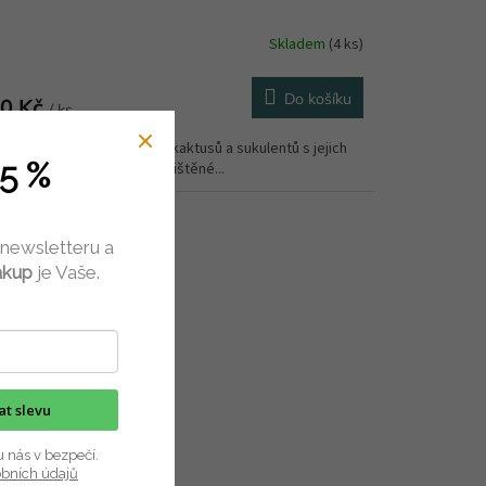
Skladem
(4 ks)
Do košíku
0 Kč
/ ks
árů akvarelových obrázků kaktusů a sukulentů s jejich
5 %
nými názvy. Pexeso je vytištěné...
 newsletteru a
ákup
je Vaše.
kat slevu
u nás v bezpečí.
obních údajů