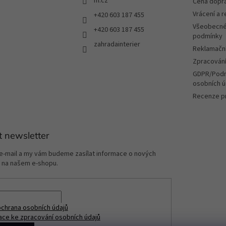
m.cz
Cena dopr
k
Vrácení a 
+420 603 187 455
y
v
Všeobecné
+420 603 187 455
ý
podmínky
zahradainterier
p
Reklamační
i
Zpracování
s
u
GDPR/Podm
osobních ú
Recenze p
t newsletter
 e-mail a my vám budeme zasílat informace o nových
 na našem e-shopu.
chrana osobních údajů
ace ke zpracování osobních údajů