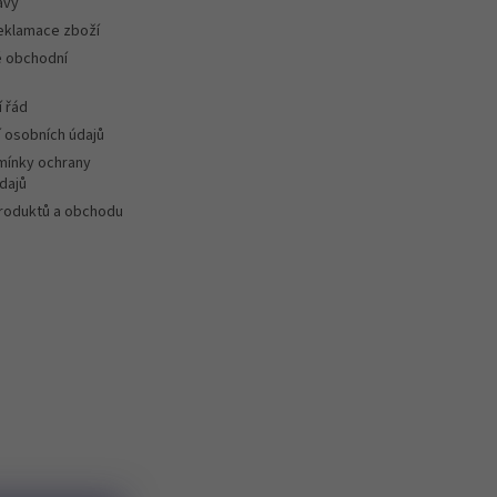
avy
reklamace zboží
 obchodní
 řád
 osobních údajů
ínky ochrany
dajů
roduktů a obchodu