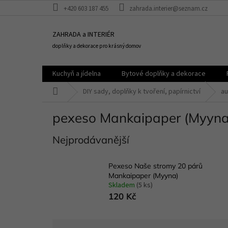
Přejít
+420 603 187 455
zahrada.interier@seznam.cz
na
obsah
ZAHRADA a INTERIÉR
doplňky a dekorace pro krásný domov
Kuchyň a jídelna
Bytové doplňky a dekorace
Domů
DIY sady, doplňky k tvoření, papírnictví
au
pexeso Mankaipaper (Myyna
Nejprodávanější
Pexeso Naše stromy 20 párů
Mankaipaper (Myyna)
Skladem
(5 ks)
120 Kč
Ř