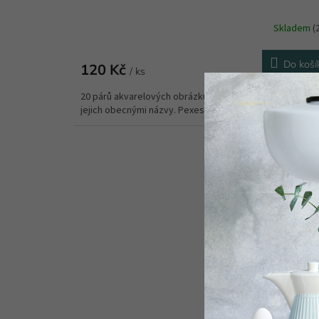
Skladem
(
Do koší
120 Kč
/ ks
20 párů akvarelových obrázků květin, stromů a bylinek s
jejich obecnými názvy. Pexeso je...