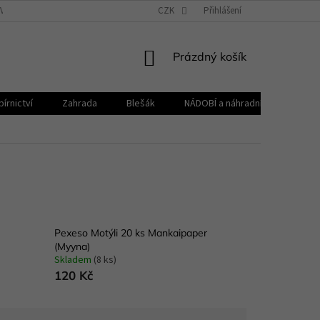
VŠEOBECNÉ OBCHODNÍ PODMÍNKY
CZK
REKLAMAČNÍ ŘÁD
Přihlášení
ZPRACOVÁNÍ 
NÁKUPNÍ
Prázdný košík
KOŠÍK
írnictví
Zahrada
Blešák
NÁDOBÍ a náhradní díly KELOmat
Pexeso Motýli 20 ks Mankaipaper
(Myyna)
Skladem
(8 ks)
120 Kč