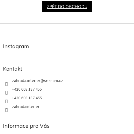
ZPĚT DO OBCHODU
Z
á
p
a
Instagram
t
í
Kontakt
zahrada.interier
@
seznam.cz
+420 603 187 455
+420 603 187 455
zahradainterier
Informace pro Vás