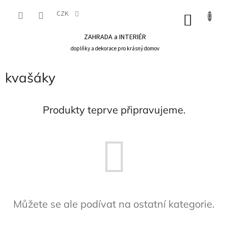
Přejít
na
CZK
NÁKU
obsah
KOŠÍK
ZAHRADA a INTERIÉR
doplňky a dekorace pro krásný domov
kvašáky
Produkty teprve připravujeme.
Můžete se ale podívat na ostatní kategorie.