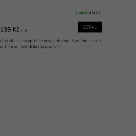
Skladem
(2 ks)
měrné
nocení
duktu
DETAIL
139 Kč
/ ks
věná síta na nakypření mouky nebo moučkového cukru a
a. Nám se osvědčila i na prosívání...
zdiček.