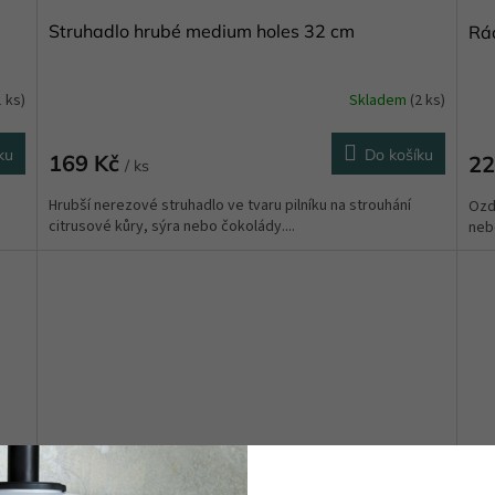
Struhadlo hrubé medium holes 32 cm
Rád
1 ks)
Skladem
(2 ks)
ku
Do košíku
169 Kč
22
/ ks
á
Hrubší nerezové struhadlo ve tvaru pilníku na strouhání
Ozd
citrusové kůry, sýra nebo čokolády....
nebo