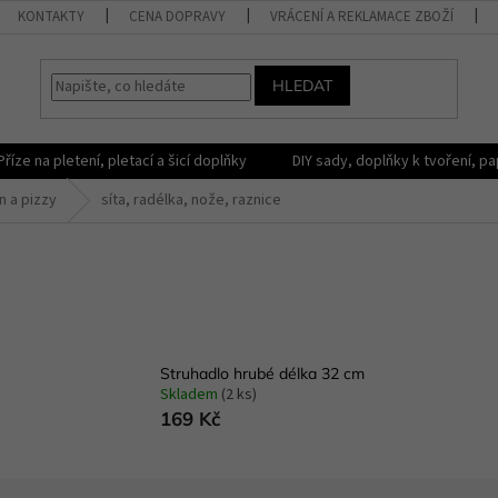
KONTAKTY
CENA DOPRAVY
VRÁCENÍ A REKLAMACE ZBOŽÍ
HLEDAT
Příze na pletení, pletací a šicí doplňky
DIY sady, doplňky k tvoření, pap
n a pizzy
síta, radélka, nože, raznice
Struhadlo hrubé délka 32 cm
Skladem
(2 ks)
169 Kč