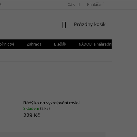
VŠEOBECNÉ OBCHODNÍ PODMÍNKY
CZK
REKLAMAČNÍ ŘÁD
Přihlášení
ZPRACOVÁNÍ 
NÁKUPNÍ
Prázdný košík
KOŠÍK
írnictví
Zahrada
Blešák
NÁDOBÍ a náhradní díly KELOmat
Rádýlko na vykrajování raviol
Skladem
(2 ks)
229 Kč