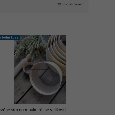
13
položek celkem
slední kusy
věné síto na mouku různé velikosti