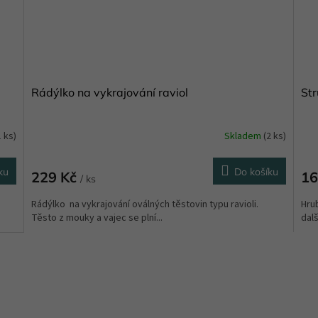
Rádýlko na vykrajování raviol
Str
1 ks)
Skladem
(2 ks)
ku
Do košíku
229 Kč
16
/ ks
Rádýlko na vykrajování oválných těstovin typu ravioli.
Hru
Těsto z mouky a vajec se plní...
dalš