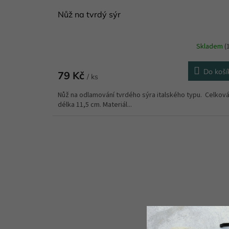
Nůž na tvrdý sýr
Skladem
(
Do koší
79 Kč
/ ks
Nůž na odlamování tvrdého sýra italského typu. Celkov
délka 11,5 cm. Materiál...