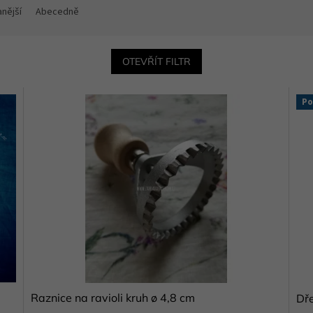
nější
Abecedně
OTEVŘÍT FILTR
Po
Raznice na ravioli kruh ø 4,8 cm
Dře