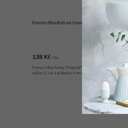
Forma dřevěná na tvarování kornoutků 21 c
Skladem
(
Do koší
138 Kč
/ ks
Pomocí této formy ("kopyta") vytvarujete kornoutky o
výšce 11 cm a průměru 4 cm. Těsto upečené ve...