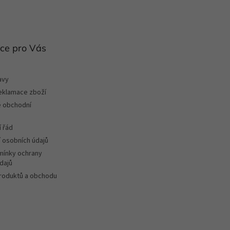
ce pro Vás
avy
reklamace zboží
 obchodní
 řád
 osobních údajů
ínky ochrany
dajů
roduktů a obchodu