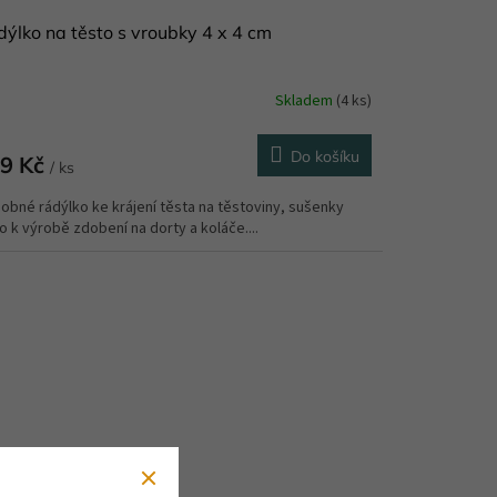
ýlko na těsto s vroubky 4 x 4 cm
Skladem
(4 ks)
Do košíku
9 Kč
/ ks
obné rádýlko ke krájení těsta na těstoviny, sušenky
 k výrobě zdobení na dorty a koláče....