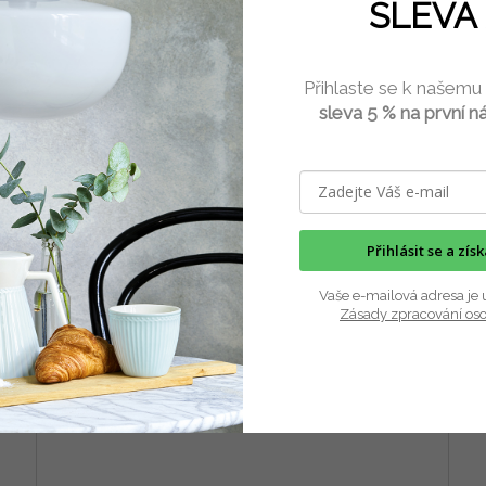
SLEVA 
m
Rádýlko na těstoviny hladké 6 x 6 cm
Krá
Přihlaste se k našemu
sleva 5 % na první n
2 ks)
Skladem
(2 ks)
ku
Do košíku
249 Kč
od
/ ks
Přihlásit se a zís
Krá
Pomocník na výrobu těstovin typu tortellini. Tortellini jsou
nože
těstoviny vyrobené z kvalitní mouky...
Vaše e-mailová adresa je 
Zásady zpracování os