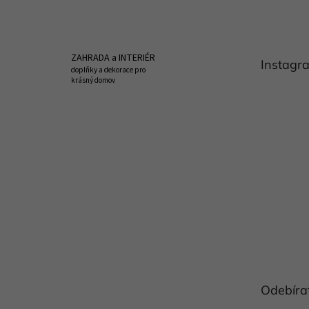
á
p
a
t
ZAHRADA a INTERIÉR
Instagr
í
doplňky a dekorace pro
krásný domov
Odebíra