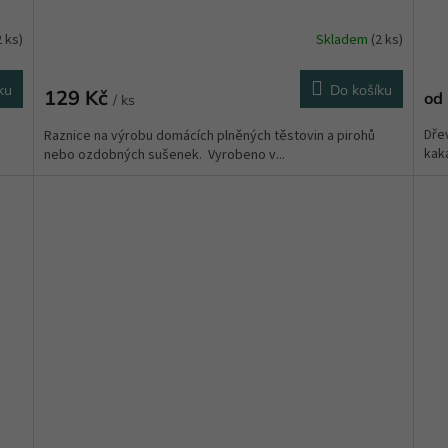
2 ks)
Skladem
(2 ks)
Prů
hod
pro
ku
Do košíku
129 Kč
od
je
/ ks
5,0
Dře
Raznice na výrobu domácích plněných těstovin a pirohů
z
kaka
nebo ozdobných sušenek. Vyrobeno v...
5
hvě