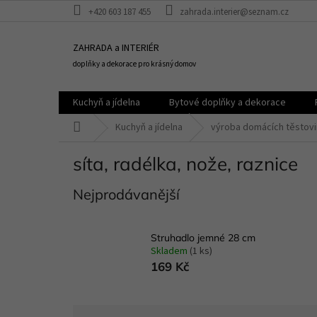
Přejít
+420 603 187 455
zahrada.interier@seznam.cz
na
obsah
ZAHRADA a INTERIÉR
doplňky a dekorace pro krásný domov
Kuchyň a jídelna
Bytové doplňky a dekorace
Domů
Kuchyň a jídelna
výroba domácích těstovi
síta, radélka, nože, raznice
Nejprodávanější
Struhadlo jemné 28 cm
Skladem
(1 ks)
169 Kč
Ř