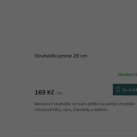
Struhadlo jemné 28 cm
Skladem
(
Do koší
169 Kč
/ ks
Nerezové struhadlo ve tvaru pilníku na jemné strouhání
citrusové kůry, sýra, čokolády a dalších...
Z