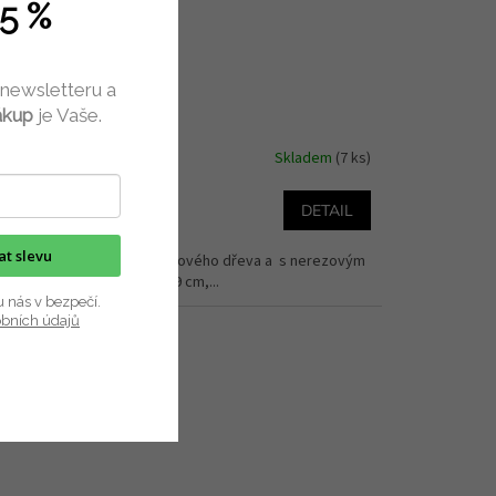
5 %
jecí kolečko na pizzu
 newsletteru a
ákup
je Vaše.
Skladem
(7 ks)
DETAIL
179 Kč
/ ks
kat slevu
ječ na pizzu s rukojetí z bukového dřeva a s nerezovým
m. Velikosti:průměr nože 9 cm,...
u nás v bezpečí.
obních údajů