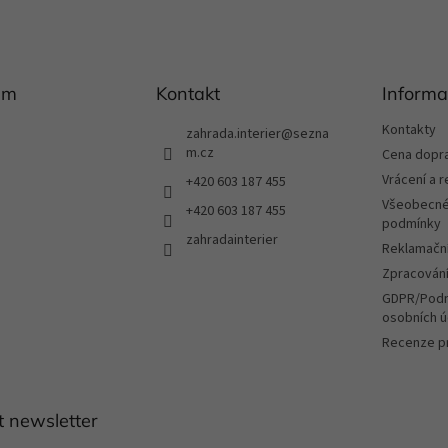
á
d
a
c
í
am
Kontakt
Informa
p
r
Kontakty
zahrada.interier
@
sezna
v
m.cz
Cena dopr
k
Vrácení a 
+420 603 187 455
y
v
Všeobecné
+420 603 187 455
ý
podmínky
zahradainterier
p
Reklamační
i
Zpracování
s
u
GDPR/Podm
osobních ú
Recenze p
t newsletter