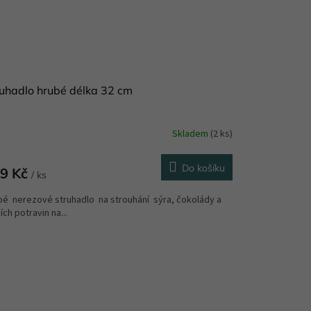
uhadlo hrubé délka 32 cm
Skladem
(2 ks)
Do košíku
9 Kč
/ ks
bé nerezové struhadlo na strouhání sýra, čokolády a
ích potravin na...