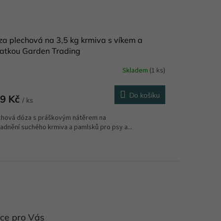
a plechová na 3,5 kg krmiva s víkem a
patkou Garden Trading
Skladem
(1 ks)
Do košíku
9 Kč
/ ks
chová dóza s práškovým nátěrem na
adnění suchého krmiva a pamlsků pro psy a...
ce pro Vás