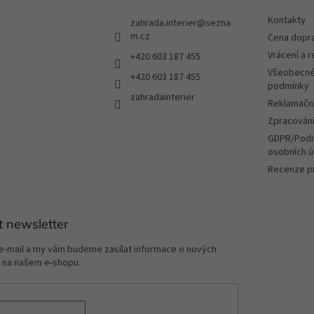
p
r
Kontakty
zahrada.interier
@
sezna
v
m.cz
Cena dopr
k
Vrácení a 
+420 603 187 455
y
v
Všeobecné
+420 603 187 455
ý
podmínky
zahradainterier
p
Reklamační
i
Zpracování
s
u
GDPR/Podm
osobních ú
Recenze p
t newsletter
 e-mail a my vám budeme zasílat informace o nových
 na našem e-shopu.