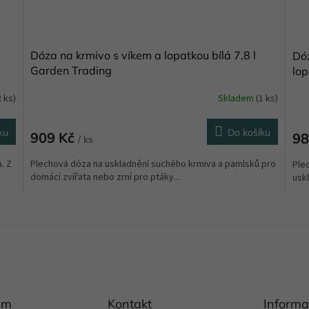
Dóza na krmivo s víkem a lopatkou bílá 7,8 l
Dóz
Garden Trading
lo
2 ks)
Skladem
(1 ks)
ku
Do košíku
909 Kč
98
/ ks
. Z
Plechová dóza na uskladnění suchého krmiva a pamlsků pro
Ple
domácí zvířata nebo zrní pro ptáky...
uskl
O
v
l
á
d
a
c
í
am
Kontakt
Informa