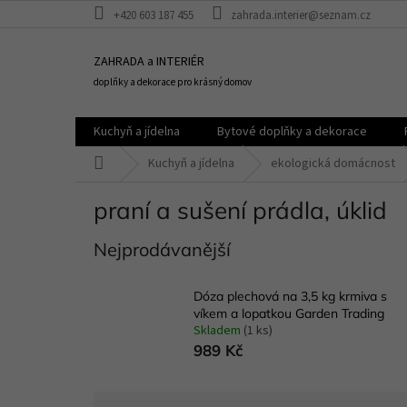
Přejít
+420 603 187 455
zahrada.interier@seznam.cz
na
obsah
ZAHRADA a INTERIÉR
doplňky a dekorace pro krásný domov
Kuchyň a jídelna
Bytové doplňky a dekorace
Domů
Kuchyň a jídelna
ekologická domácnost
praní a sušení prádla, úklid
Nejprodávanější
Dóza plechová na 3,5 kg krmiva s
víkem a lopatkou Garden Trading
Skladem
(1 ks)
989 Kč
Ř