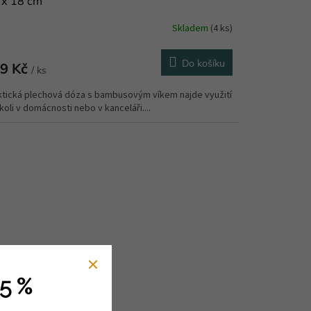
 x 18 cm
Skladem
(4 ks)
Do košíku
9 Kč
/ ks
ktická plechová dóza s bambusovým víkem najde využití
oli v domácnosti nebo v kanceláři....
5 %