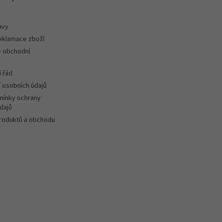
avy
reklamace zboží
 obchodní
 řád
 osobních údajů
ínky ochrany
dajů
roduktů a obchodu