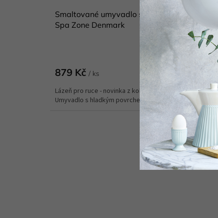
Smaltované umyvadlo s víkem 1 l INU Hand
Spa Zone Denmark
Skladem
(
Do koší
879 Kč
/ ks
Lázeň pro ruce - novinka z kolekce INU od Zone Denma
Umyvadlo s hladkým povrchem a...