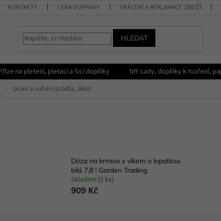
KONTAKTY
CENA DOPRAVY
VRÁCENÍ A REKLAMACE ZBOŽÍ
HLEDAT
Příze na pletení, pletací a šicí doplňky
DIY sady, doplňky k tvoření, pap
praní a sušení prádla, úklid
Dóza na krmivo s víkem a lopatkou
bílá 7,8 l Garden Trading
Skladem
(1 ks)
909 Kč