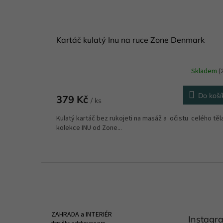
Kartáč kulatý Inu na ruce Zone Denmark
Skladem
(
Do koší
379 Kč
/ ks
Kulatý kartáč bez rukojeti na masáž a očistu celého těla
kolekce INU od Zone...
Z
á
p
a
t
ZAHRADA a INTERIÉR
Instagr
í