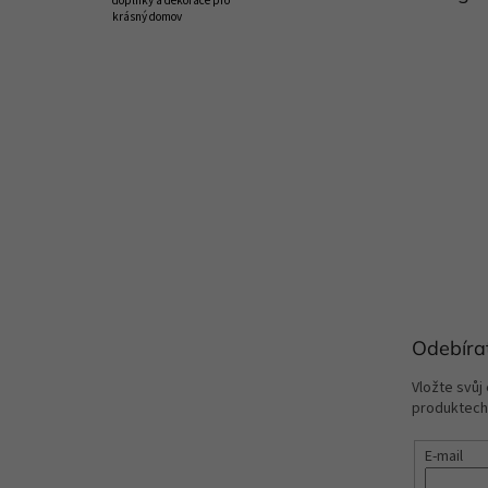
doplňky a dekorace pro
krásný domov
Odebíra
Vložte svůj
produktech
E-mail