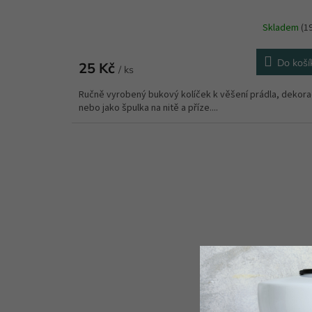
Skladem
(1
Do koší
25 Kč
/ ks
Ručně vyrobený bukový kolíček k věšení prádla, dekor
nebo jako špulka na nitě a příze....