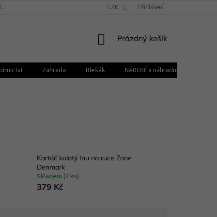
VŠEOBECNÉ OBCHODNÍ PODMÍNKY
CZK
REKLAMAČNÍ ŘÁD
Přihlášení
ZPRACOVÁNÍ 
NÁKUPNÍ
Prázdný košík
KOŠÍK
írnictví
Zahrada
Blešák
NÁDOBÍ a náhradní díly KELOmat
Kartáč kulatý Inu na ruce Zone
Denmark
Skladem
(2 ks)
379 Kč