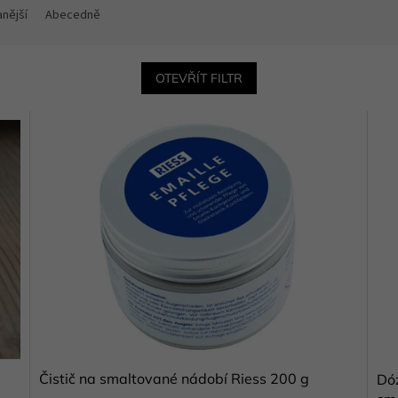
nější
Abecedně
OTEVŘÍT FILTR
Čistič na smaltované nádobí Riess 200 g
Dó