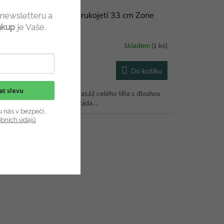
ážní kartáč na tělo s rukojetí 33 cm Zone
 newsletteru a
nmark
ákup
je Vaše.
Skladem
(1 ks)
Do košíku
9 Kč
/ ks
kat slevu
pelový kartáč na očistu a masáž celého těla s dlouhou
jetí. Je vhodný i na péči o záda....
u nás v bezpečí.
obních údajů
Poslední
kousek