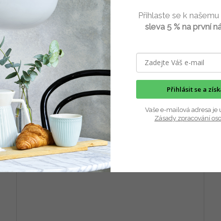
Masážní kartáč s rukojetí 18 cm Inu Zone
Mas
Přihlaste se k našemu
Denmark
De
sleva 5 % na první n
4 ks)
Skladem
(4 ks)
ku
Do košíku
376 Kč
49
/ ks
Přihlásit se a zís
rk
Koupelový kartáč na očistu a masáž celého těla.
Kou
Materiál: bukové dřevo, kančí štětiny...
ruko
Vaše e-mailová adresa je 
Zásady zpracování os