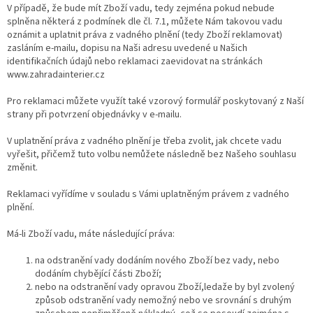
V případě, že bude mít Zboží vadu, tedy zejména pokud nebude
splněna některá z podmínek dle čl. 7.1, můžete Nám takovou vadu
oznámit a uplatnit práva z vadného plnění (tedy Zboží reklamovat)
zasláním e-mailu, dopisu na Naši adresu uvedené u Našich
identifikačních údajů nebo reklamaci zaevidovat na stránkách
www.zahradainterier.cz
Pro reklamaci můžete využít také vzorový formulář poskytovaný z Naší
strany při potvrzení objednávky v e-mailu.
V uplatnění práva z vadného plnění je třeba zvolit, jak chcete vadu
vyřešit, přičemž tuto volbu nemůžete následně bez Našeho souhlasu
změnit.
Reklamaci vyřídíme v souladu s Vámi uplatněným právem z vadného
plnění.
Má-li Zboží vadu, máte následující práva:
na odstranění vady dodáním nového Zboží bez vady, nebo
dodáním chybějící části Zboží;
nebo na odstranění vady opravou Zboží,ledaže by byl zvolený
způsob odstranění vady nemožný nebo ve srovnání s druhým