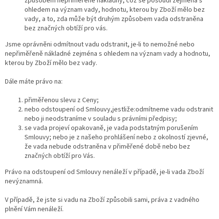
způsobem nepřiměřeně nákladný, což se posoudí zejména s
ohledem na význam vady, hodnotu, kterou by Zboží mělo bez
vady, a to, zda může být druhým způsobem vada odstraněna
bez značných obtíží pro vás.
Jsme oprávněni odmítnout vadu odstranit, je-li to nemožné nebo
nepřiměřeně nákladné zejména s ohledem na význam vady a hodnotu,
kterou by Zboží mělo bez vady.
Dále máte právo na:
přiměřenou slevu z Ceny;
nebo odstoupení od Smlouvy,jestliže:odmítneme vadu odstranit
nebo ji neodstraníme v souladu s právními předpisy;
se vada projeví opakovaně, je vada podstatným porušením
Smlouvy; nebo je z našeho prohlášení nebo z okolností zjevné,
že vada nebude odstraněna v přiměřené době nebo bez
značných obtíží pro Vás.
Právo na odstoupení od Smlouvy nenáleží v případě, je-li vada Zboží
nevýznamná.
V případě, že jste si vadu na Zboží způsobili sami, práva z vadného
plnění Vám nenáleží.