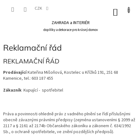
Přejít
na
CZK
NÁKU
obsah
KOŠÍK
ZAHRADA a INTERIÉR
doplňky a dekorace pro krásný domov
Reklamační řád
REKLAMAČNÍ ŘÁD
Prodávající
Kateřina Mišoňová, Kostelec u Křížků 191, 251 68
Kamenice, tel.: 603 187 455
Zákazník
Kupující - spotřebitel
Práva a povinnosti ohledně práv z vadného plnění se řídí příslušnými
obecně závaznými právními předpisy (zejména ustanoveními § 2099 až
2117 a § 2161 až 2174b Občanského zákoníku a zákonem č. 634/1992
Sb., o ochraně spotřebitele, ve znění pozdějších předpisů).