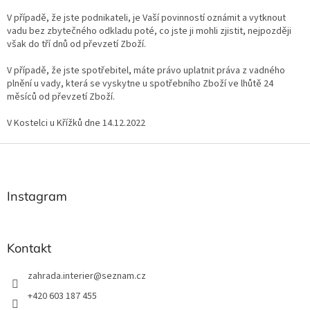
V případě, že jste podnikateli, je Vaší povinností oznámit a vytknout
vadu bez zbytečného odkladu poté, co jste ji mohli zjistit, nejpozději
však do tří dnů od převzetí Zboží.
V případě, že jste spotřebitel, máte právo uplatnit práva z vadného
plnění u vady, která se vyskytne u spotřebního Zboží ve lhůtě 24
měsíců od převzetí Zboží.
V Kostelci u Křížků dne 14.12.2022
Z
á
p
a
Instagram
t
í
Kontakt
zahrada.interier
@
seznam.cz
+420 603 187 455