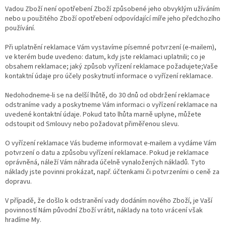
Vadou Zboží není opotřebení Zboží způsobené jeho obvyklým užíváním
nebo u použitého Zboží opotřebení odpovídající míře jeho předchozího
používání.
Při uplatnění reklamace Vám vystavíme písemné potvrzení (e-mailem),
ve kterém bude uvedeno: datum, kdy jste reklamaci uplatnili; co je
obsahem reklamace; jaký způsob vyřízení reklamace požadujete;Vaše
kontaktní údaje pro účely poskytnutí informace o vyřízení reklamace.
Nedohodneme-li se na delší lhůtě, do 30 dnů od obdržení reklamace
odstraníme vady a poskytneme Vám informaci o vyřízení reklamace na
uvedené kontaktní údaje. Pokud tato lhůta marně uplyne, můžete
odstoupit od Smlouvy nebo požadovat přiměřenou slevu.
O vyřízení reklamace Vás budeme informovat e-mailem a vydáme Vám
potvrzení o datu a způsobu vyřízení reklamace. Pokud je reklamace
oprávněná, náleží Vám náhrada účelně vynaložených nákladů. Tyto
náklady jste povinni prokázat, např. účtenkami či potvrzeními o ceně za
dopravu.
V případě, že došlo k odstranění vady dodáním nového Zboží, je Vaší
povinností Nám původní Zboží vrátit, náklady na toto vrácení však
hradíme My.