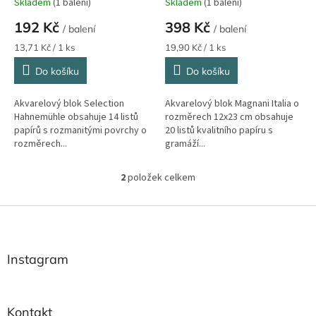
Skladem
(1 balení)
Skladem
(1 balení)
ů
192 Kč
398 Kč
/ balení
/ balení
Měrná
Měrná
13,71 Kč / 1 ks
19,90 Kč / 1 ks
cena:
cena:
Do košíku
Do košíku
Akvarelový blok Selection
Akvarelový blok Magnani Italia o
Hahnemühle obsahuje 14 listů
rozměrech 12x23 cm obsahuje
papírů s rozmanitými povrchy o
20 listů kvalitního papíru s
rozměrech...
gramáží...
2
položek celkem
O
v
l
Z
á
á
d
p
a
a
Instagram
c
t
í
í
p
r
Kontakt