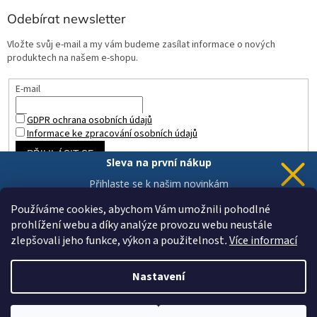
Odebírat newsletter
Vložte svůj e-mail a my vám budeme zasílat informace o nových
produktech na našem e-shopu.
E-mail
GDPR ochrana osobních údajů
Informace ke zpracování osobních údajů
PŘIHLÁSIT SE
Sleva na první nákup
Přihlaste se k našim novinkám
a 5% sleva
je Vaše.
Používáme cookies, abychom Vám umožnili pohodlné
prohlížení webu a díky analýze provozu webu neustále
zlepšovali jeho funkce, výkon a použitelnost
.
Více informací
Chci novinky a slevu
Vytvořil Shoptet
Vaše data jsou u nás v bezpečí.
Nastavení
Copyright 2026
ZAHRADA a INTERIÉR
. Všechna práva vyhrazena.