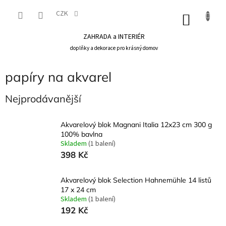
Přejít
na
CZK
NÁKU
obsah
KOŠÍK
ZAHRADA a INTERIÉR
doplňky a dekorace pro krásný domov
papíry na akvarel
Nejprodávanější
Akvarelový blok Magnani Italia 12x23 cm 300 g
100% bavlna
Skladem
(1 balení)
398 Kč
Akvarelový blok Selection Hahnemühle 14 listů
17 x 24 cm
Skladem
(1 balení)
192 Kč