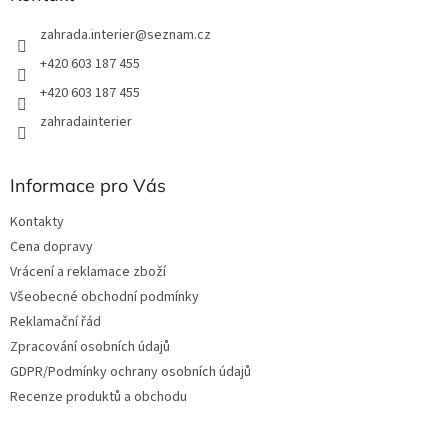
v
k
zahrada.interier
@
seznam.cz
y
v
+420 603 187 455
ý
+420 603 187 455
p
i
zahradainterier
s
u
Informace pro Vás
Kontakty
Cena dopravy
Vrácení a reklamace zboží
Všeobecné obchodní podmínky
Reklamační řád
Zpracování osobních údajů
GDPR/Podmínky ochrany osobních údajů
Recenze produktů a obchodu