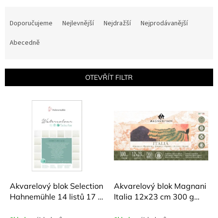
Ř
a
Doporučujeme
Nejlevnější
Nejdražší
Nejprodávanější
z
e
Abecedně
n
í
p
OTEVŘÍT FILTR
r
o
V
d
ý
u
p
k
i
t
s
ů
p
r
o
d
Akvarelový blok Selection
Akvarelový blok Magnani
u
Hahnemühle 14 listů 17 x
Italia 12x23 cm 300 g
k
24 cm
100% bavlna
t