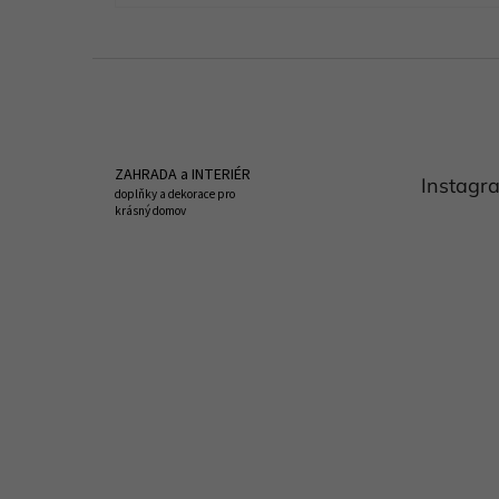
Z
á
p
a
t
ZAHRADA a INTERIÉR
Instagr
í
doplňky a dekorace pro
krásný domov