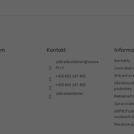
am
Kontakt
Informa
Kontakty
zahrada.interier
@
sezna
m.cz
Cena dopr
Vrácení a 
+420 603 187 455
Všeobecné
+420 603 187 455
podmínky
zahradainterier
Reklamační
Zpracování
GDPR/Podm
osobních ú
Recenze p