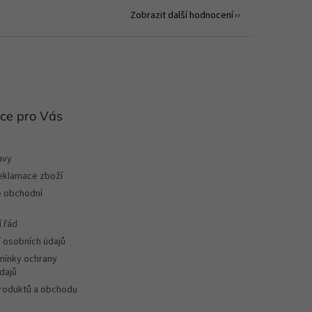
Zobrazit další hodnocení
ce pro Vás
avy
reklamace zboží
 obchodní
 řád
 osobních údajů
ínky ochrany
dajů
roduktů a obchodu