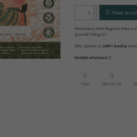
Přidat do koš
Akvarelový blok Magnani Italia o r
gramáží 300 g/m².
Díky složení ze
100% bavlny
a jem
Detailní informace
TISK
ZEPTAT SE
H