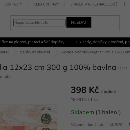
KONTAKTY
CENA DOPRAVY
VRÁCENÍ A REKLAMACE ZBOŽÍ
HLEDAT
Příze na pletení, pletací a šicí doplňky
DIY sady, doplňky k tvoření, pap
varel
papíry na akvarel
Akvarelový blok Magnani Italia 12x23 c
alia 12x23 cm 300 g 100% bavlna
14442
 Italia
398 Kč
/ balení
Měrná
19,90 Kč / 1 ks
cena:
Skladem
(1 balení)
Můžeme doručit do:
11.8.2026