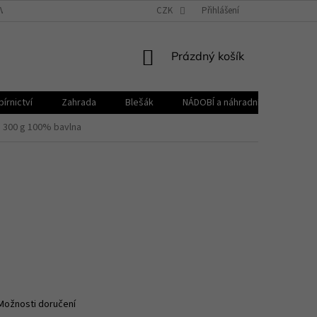
VŠEOBECNÉ OBCHODNÍ PODMÍNKY
CZK
REKLAMAČNÍ ŘÁD
Přihlášení
ZPRACOVÁNÍ 
NÁKUPNÍ
Prázdný košík
KOŠÍK
írnictví
Zahrada
Blešák
NÁDOBÍ a náhradní díly KELOmat
m 300 g 100% bavlna
Možnosti doručení