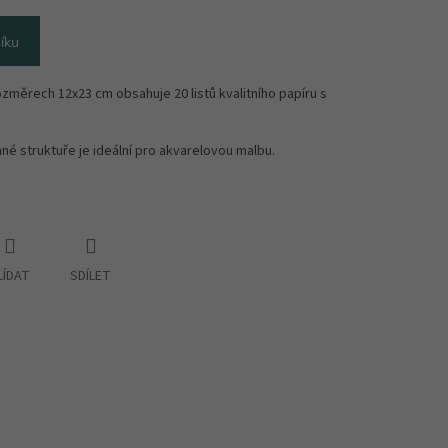
íku
ozměrech 12x23 cm obsahuje 20 listů kvalitního papíru s
né struktuře je ideální pro akvarelovou malbu.
LÍDAT
SDÍLET