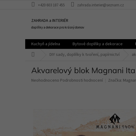
Přejít
+420 603 187 455
zahrada.interier@seznam.cz
na
obsah
ZAHRADA a INTERIÉR
doplňky a dekorace pro krásný domov
Kuchyň a jídelna
Bytové doplňky a dekorace
Domů
DIY sady, doplňky k tvoření, papírnictví
ak
Akvarelový blok Magnani It
Průměrné
Neohodnoceno
Podrobnosti hodnocení
Značka:
Magnani
hodnocení
produktu
je
0,0
z
5
hvězdiček.