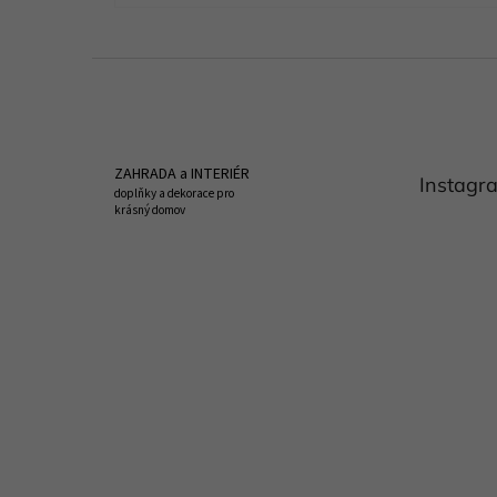
Z
á
p
a
t
ZAHRADA a INTERIÉR
Instagr
í
doplňky a dekorace pro
krásný domov