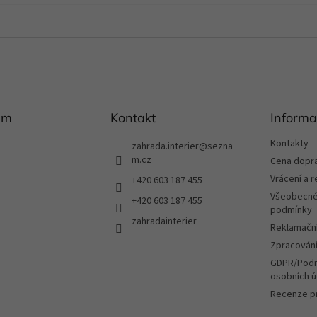
am
Kontakt
Informa
Kontakty
zahrada.interier
@
sezna
m.cz
Cena dopr
Vrácení a 
+420 603 187 455
Všeobecné
+420 603 187 455
podmínky
zahradainterier
Reklamační
Zpracování
GDPR/Podm
osobních ú
Recenze p