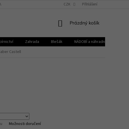
VŠEOBECNÉ OBCHODNÍ PODMÍNKY
CZK
REKLAMAČNÍ ŘÁD
Přihlášení
ZPRACOVÁNÍ 
NÁKUPNÍ
Prázdný košík
KOŠÍK
írnictví
Zahrada
Blešák
NÁDOBÍ a náhradní díly KELOmat
Faber Castell
tu
Možnosti doručení