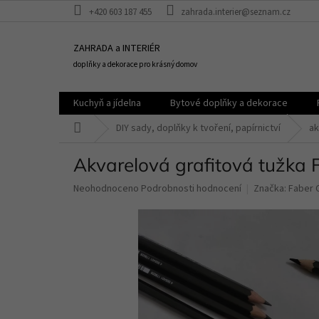
Přejít
+420 603 187 455
zahrada.interier@seznam.cz
na
obsah
ZAHRADA a INTERIÉR
doplňky a dekorace pro krásný domov
Kuchyň a jídelna
Bytové doplňky a dekorace
Domů
DIY sady, doplňky k tvoření, papírnictví
ak
Akvarelová grafitová tužka F
Průměrné
Neohodnoceno
Podrobnosti hodnocení
Značka:
Faber C
hodnocení
produktu
je
0,0
z
5
hvězdiček.