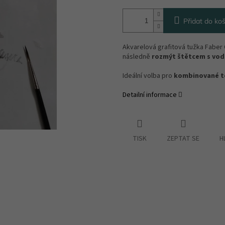
Přidat do koš
Akvarelová grafitová tužka Faber 
následně
rozmýt štětcem s vo
Ideální volba pro
kombinované t
Detailní informace
TISK
ZEPTAT SE
H