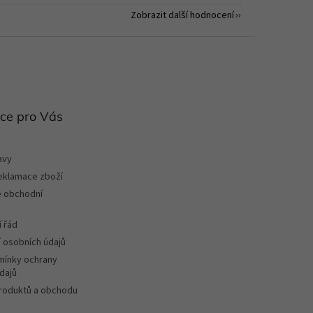
Zobrazit další hodnocení
ce pro Vás
avy
reklamace zboží
 obchodní
 řád
 osobních údajů
ínky ochrany
dajů
roduktů a obchodu