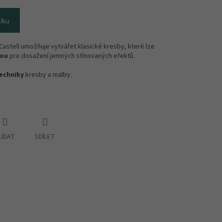
íku
Castell umožňuje vytvářet klasické kresby, které lze
dou
pro dosažení jemných stínovaných efektů.
echniky
kresby a malby.
LÍDAT
SDÍLET