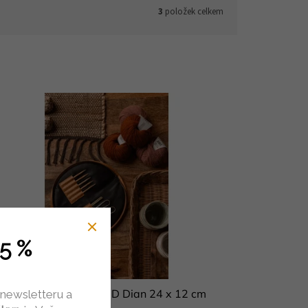
3
položek celkem
5 %
ojektové pouzdro MUUD Dian 24 x 12 cm
 newsletteru a