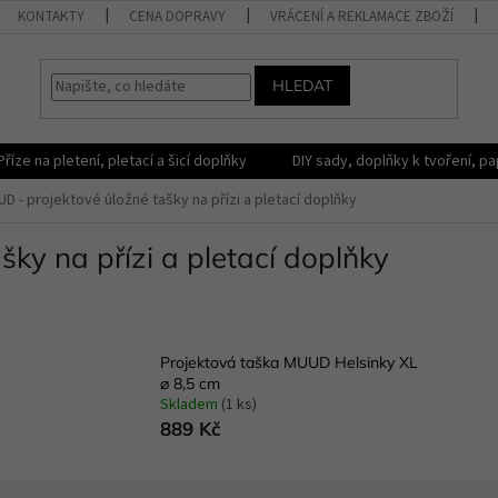
KONTAKTY
CENA DOPRAVY
VRÁCENÍ A REKLAMACE ZBOŽÍ
HLEDAT
Příze na pletení, pletací a šicí doplňky
DIY sady, doplňky k tvoření, pap
D - projektové úložné tašky na přízi a pletací doplňky
ky na přízi a pletací doplňky
Projektová taška MUUD Helsinky XL
⌀ 8,5 cm
Skladem
(1 ks)
889 Kč