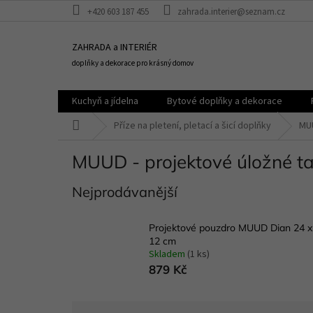
Přejít
+420 603 187 455
zahrada.interier@seznam.cz
na
obsah
ZAHRADA a INTERIÉR
doplňky a dekorace pro krásný domov
Kuchyň a jídelna
Bytové doplňky a dekorace
Domů
Příze na pletení, pletací a šicí doplňky
MUU
MUUD - projektové úložné taš
Nejprodávanější
Projektové pouzdro MUUD Dian 24 x
12 cm
Skladem
(1 ks)
879 Kč
Ř