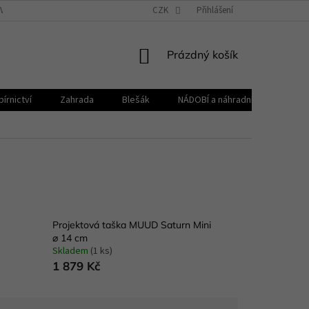
VŠEOBECNÉ OBCHODNÍ PODMÍNKY
CZK
REKLAMAČNÍ ŘÁD
Přihlášení
ZPRACOVÁNÍ 
NÁKUPNÍ
Prázdný košík
KOŠÍK
írnictví
Zahrada
Blešák
NÁDOBÍ a náhradní díly KELOmat
Projektová taška MUUD Saturn Mini
⌀ 14 cm
Skladem
(1 ks)
1 879 Kč