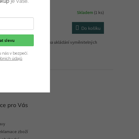
ákup
je Vaše.
Skladem
(1 ks)
Do košíku
9 Kč
/ ks
kat slevu
zdro MUUD Dian je určené na ukládání vyměnitelných
ic a háčků. ...
u nás v bezpečí.
obních údajů
ce pro Vás
avy
reklamace zboží