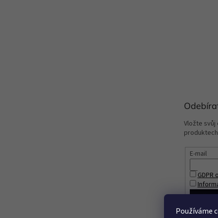
Odebíra
Vložte svůj
produktech
E-mail
GDPR o
Inform
PŘIHL
Používáme c