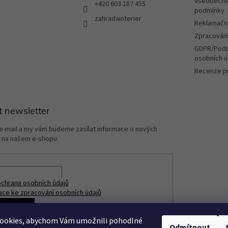
v
Všeobecné
+420 603 187 455
ý
podmínky
zahradainterier
p
Reklamační
i
Zpracování
s
u
GDPR/Podm
osobních ú
Recenze p
t newsletter
 e-mail a my vám budeme zasílat informace o nových
 na našem e-shopu.
chrana osobních údajů
ace ke zpracování osobních údajů
ÁSIT SE
ookies, abychom Vám umožnili pohodlné
Odmítnout