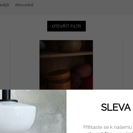
nější
Abecedně
OTEVŘÍT FILTR
SLEVA 
Projektová taška MUUD Helsinky XL ⌀ 8,5 cm
Pr
Přihlaste se k našemu