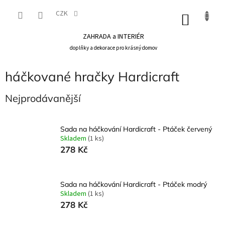
Přejít
na
CZK
NÁKU
obsah
KOŠÍK
ZAHRADA a INTERIÉR
doplňky a dekorace pro krásný domov
háčkované hračky Hardicraft
Nejprodávanější
Sada na háčkování Hardicraft - Ptáček červený
Skladem
(1 ks)
278 Kč
Sada na háčkování Hardicraft - Ptáček modrý
Skladem
(1 ks)
278 Kč