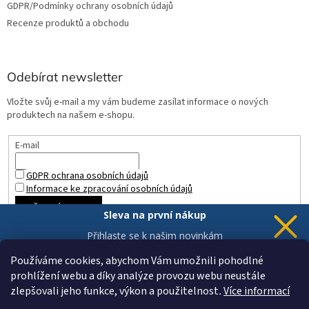
GDPR/Podmínky ochrany osobních údajů
Recenze produktů a obchodu
Odebírat newsletter
Vložte svůj e-mail a my vám budeme zasílat informace o nových
produktech na našem e-shopu.
E-mail
GDPR ochrana osobních údajů
Informace ke zpracování osobních údajů
PŘIHLÁSIT SE
Sleva na první nákup
Přihlaste se k našim novinkám
a 5% sleva
je Vaše.
Používáme cookies, abychom Vám umožnili pohodlné
prohlížení webu a díky analýze provozu webu neustále
zlepšovali jeho funkce, výkon a použitelnost
.
Více informací
Chci novinky a slevu