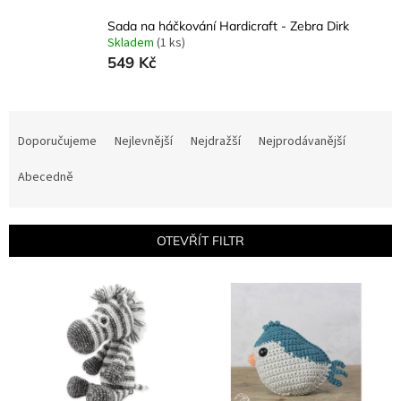
Sada na háčkování Hardicraft - Zebra Dirk
Skladem
(1 ks)
549 Kč
Ř
a
Doporučujeme
Nejlevnější
Nejdražší
Nejprodávanější
z
e
Abecedně
n
í
p
OTEVŘÍT FILTR
r
o
V
d
ý
u
p
k
i
t
s
ů
p
r