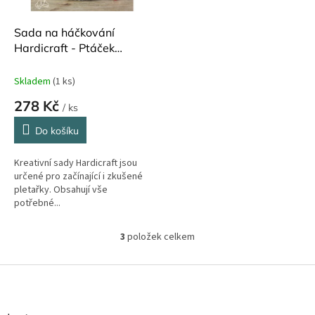
Sada na háčkování
Hardicraft - Ptáček
červený
Skladem
(1 ks)
278 Kč
/ ks
Do košíku
Kreativní sady Hardicraft jsou
určené pro začínající i zkušené
pletařky. Obsahují vše
potřebné...
3
položek celkem
O
v
l
Z
á
á
d
p
a