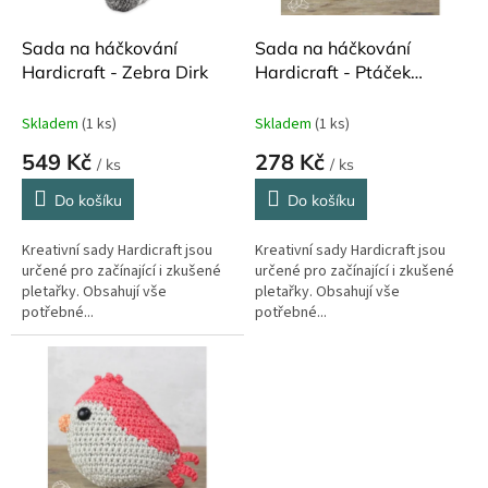
o
d
Sada na háčkování
Sada na háčkování
u
Hardicraft - Zebra Dirk
Hardicraft - Ptáček
k
modrý
t
Skladem
(1 ks)
Skladem
(1 ks)
ů
549 Kč
278 Kč
/ ks
/ ks
Do košíku
Do košíku
Kreativní sady Hardicraft jsou
Kreativní sady Hardicraft jsou
určené pro začínající i zkušené
určené pro začínající i zkušené
pletařky. Obsahují vše
pletařky. Obsahují vše
potřebné...
potřebné...