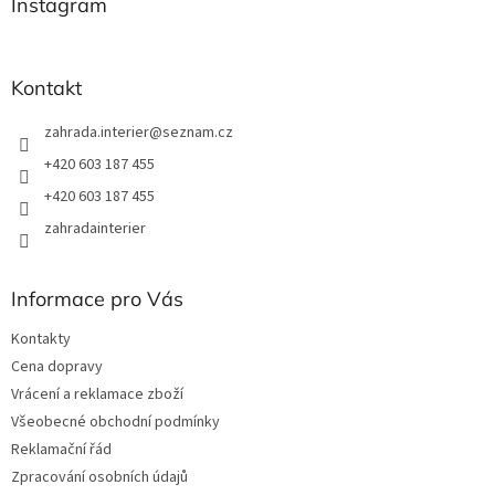
a
Instagram
c
t
í
í
p
r
Kontakt
v
k
zahrada.interier
@
seznam.cz
y
v
+420 603 187 455
ý
+420 603 187 455
p
i
zahradainterier
s
u
Informace pro Vás
Kontakty
Cena dopravy
Vrácení a reklamace zboží
Všeobecné obchodní podmínky
Reklamační řád
Zpracování osobních údajů