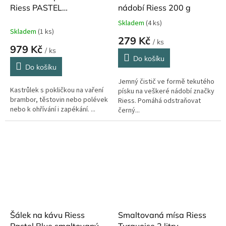
Riess PASTEL
nádobí Riess 200 g
TURQUOISE 750 ml ø 14
Skladem
(4 ks)
Průměrné
cm
Skladem
(1 ks)
hodnocení
279 Kč
/ ks
produktu
979 Kč
/ ks
je
Do košíku
5,0
Do košíku
z
Jemný čistič ve formě tekutého
5
Kastrůlek s pokličkou na vaření
písku na veškeré nádobí značky
hvězdiček.
brambor, těstovin nebo polévek
Riess. Pomáhá odstraňovat
nebo k ohřívání i zapékání. ...
černý...
Šálek na kávu Riess
Smaltovaná mísa Riess
Pastel Blue smaltovaný ø
Turquoise 2 litry