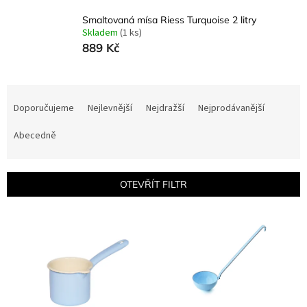
Smaltovaná mísa Riess Turquoise 2 litry
Skladem
(1 ks)
889 Kč
Ř
a
Doporučujeme
Nejlevnější
Nejdražší
Nejprodávanější
z
e
Abecedně
n
í
p
OTEVŘÍT FILTR
r
o
V
d
ý
u
p
k
i
t
s
ů
p
r