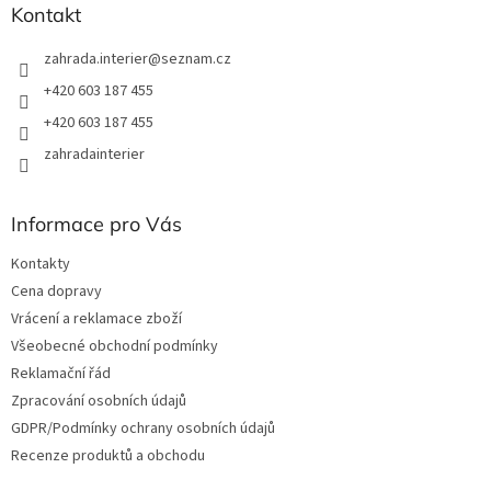
r
Kontakt
v
k
zahrada.interier
@
seznam.cz
y
v
+420 603 187 455
ý
+420 603 187 455
p
i
zahradainterier
s
u
Informace pro Vás
Kontakty
Cena dopravy
Vrácení a reklamace zboží
Všeobecné obchodní podmínky
Reklamační řád
Zpracování osobních údajů
GDPR/Podmínky ochrany osobních údajů
Recenze produktů a obchodu