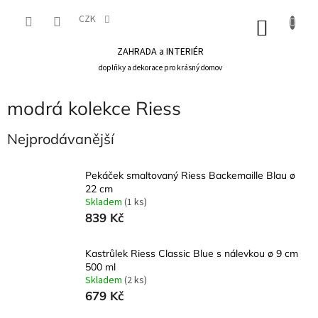
Přejít
na
CZK
NÁKU
obsah
KOŠÍK
ZAHRADA a INTERIÉR
doplňky a dekorace pro krásný domov
modrá kolekce Riess
Nejprodávanější
Pekáček smaltovaný Riess Backemaille Blau ø
22 cm
Skladem
(1 ks)
839 Kč
Kastrůlek Riess Classic Blue s nálevkou ø 9 cm
500 ml
Skladem
(2 ks)
679 Kč