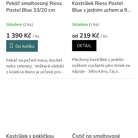
Pekáč smaltovaný Riess
Kastrůlek Riess Pastel
Pastel Blue 33/20 cm
Blue s jedním uchem ø 9
cm 500 ml
Skladem
(1 ks)
Skladem
(1 ks)
1 390 Kč
219 Kč
od
/ ks
/ ks
DETAIL
Do košíku
Plechový kastrůlek s jedním
Pekáč na pečení masa, buchet
ouškem využijete jako hrnek na
nebo zeleniny. Veškeré nádobí
nápoje - bílou kávu, čaj a...
z kolekce Riess je určené pro...
Kastrůlek s pokličkou
Čistič na smaltované