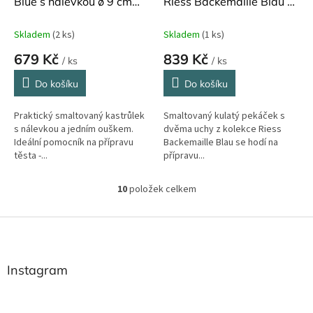
Blue s nálevkou ø 9 cm
Riess Backemaille Blau ø
500 ml
22 cm
Skladem
(2 ks)
Skladem
(1 ks)
679 Kč
839 Kč
/ ks
/ ks
Do košíku
Do košíku
Praktický smaltovaný kastrůlek
Smaltovaný kulatý pekáček s
s nálevkou a jedním ouškem.
dvěma uchy z kolekce Riess
Ideální pomocník na přípravu
Backemaille Blau se hodí na
těsta -...
přípravu...
10
položek celkem
O
v
l
Z
á
á
d
p
a
a
Instagram
c
t
í
í
p