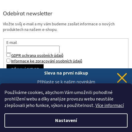
Odebírat newsletter
Vložte svůj e-mail a my vám budeme zasílat informace o nových
produktech na našem e-shopu.
E-mail
GDPR ochrana osobních údajů
Informace ke zpracování osobních údajů
PŘIHLÁSIT SE
Sleva na první nákup
Přihlaste se k našim novinkám
a 5% sleva
je Vaše.
Používáme cookies, abychom Vám umožnili pohodlné
prohlížení webu a díky analýze provozu webu neustále
zlepšovali jeho funkce, výkon a použitelnost
.
Více informací
Chci novinky a slevu
Vytvořil Shoptet
Vaše data jsou u nás v bezpečí.
Nastavení