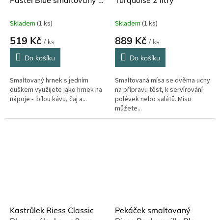
10 cm 400 ml
Skladem
(1 ks)
Skladem
(1 ks)
519 Kč
889 Kč
/ ks
/ ks
Do košíku
Do košíku
Smaltovaný hrnek s jedním
Smaltovaná mísa se dvěma uchy
ouškem využijete jako hrnek na
na přípravu těst, k servírování
nápoje - bílou kávu, čaj a...
polévek nebo salátů. Mísu
můžete...
Kastrůlek Riess Classic
Pekáček smaltovaný