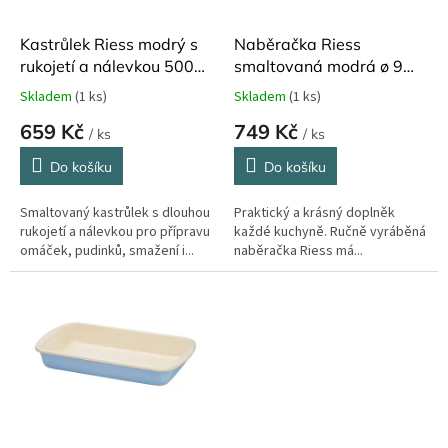
o
d
Kastrůlek Riess modrý s
Naběračka Riess
u
rukojetí a nálevkou 500
smaltovaná modrá ø 9
k
ml
cm
Skladem
(1 ks)
Skladem
(1 ks)
Průměrné
Průměrné
t
hodnocení
hodnocení
659 Kč
749 Kč
ů
/ ks
/ ks
produktu
produktu
je
je
Do košíku
Do košíku
5,0
5,0
z
z
Smaltovaný kastrůlek s dlouhou
Praktický a krásný doplněk
5
5
rukojetí a nálevkou pro přípravu
každé kuchyně. Ručně vyráběná
hvězdiček.
hvězdiček.
omáček, pudinků, smažení i...
naběračka Riess má...