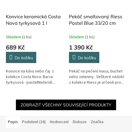
Konvice keramická Costa
Pekáč smaltovaný Riess
Nova tyrkysová 1 l
Pastel Blue 33/20 cm
Skladem
(1 ks)
Skladem
(1 ks)
689 Kč
1 390 Kč
Do košíku
Do košíku
Konvice na kávu nebo čaj z
Pekáč na pečení masa, buchet
kolekce Costa Nova. Barva:
nebo zeleniny. Veškeré nádobí
tyrkysová - pastelMateriál:...
z kolekce Riess je určené pro...
ZOBRAZIT VŠECHNY SOUVISEJÍCÍ PRODUKTY
Popis
Podobné (16)
Hodnocení
Diskuze
Značka