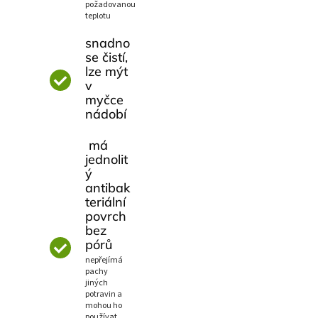
požadovanou
teplotu
snadno
se čistí,
lze mýt
v
myčce
nádobí
má
jednolit
ý
antibak
teriální
povrch
bez
pórů
nepřejímá
pachy
jiných
potravin a
mohou ho
používat