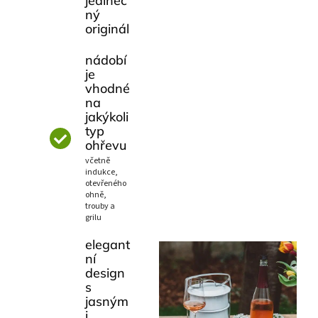
jedineč
ný
originál
nádobí
je
vhodné
na
jakýkoli
typ
ohřevu
včetně
indukce,
otevřeného
ohně,
trouby a
grilu
elegant
ní
design
s
jasným
i