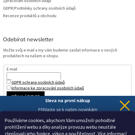
Zpracování osobních údajů
GDPR/Podmínky ochrany osobních údajů
Recenze produktů a obchodu
Odebírat newsletter
Vložte svůj e-mail a my vám budeme zasílat informace o nových
produktech na našem e-shopu.
E-mail
GDPR ochrana osobních údajů
Informace ke zpracování osobních údajů
PŘIHLÁSIT SE
Sleva na první nákup
Přihlaste se k našim novinkám
a 5% sleva
je Vaše.
Používáme cookies, abychom Vám umožnili pohodlné
prohlížení webu a díky analýze provozu webu neustále
zlepšovali jeho funkce, výkon a použitelnost
.
Více informací