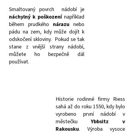
Smaltovaný povrch nádobí je
náchylný k poškození
například
během prudkého
nárazu
nebo
pádu na zem, kdy může dojít k
odskočení skloviny. Pokud se tak
stane z vnější strany nádobí,
můžete ho bezpečně dál
používat.
Historie rodinné firmy Riess
sahá až do roku 1550, kdy bylo
vyrobeno první nádobí v
městečku
Ybbsitz v
Rakousku
. Výroba vysoce