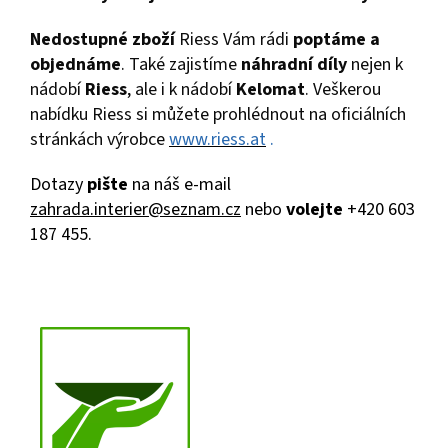
Nedostupné zboží
Riess Vám rádi
poptáme a
objednáme
. Také zajistíme
náhradní díly
nejen k
nádobí
Riess
, ale i k nádobí
Kelomat
. Veškerou
nabídku Riess si můžete prohlédnout na oficiálních
stránkách výrobce
www.riess.at
.
Dotazy
pište
na náš e-mail
zahrada.interier@seznam.cz
nebo
volejte
+420 603
187 455.