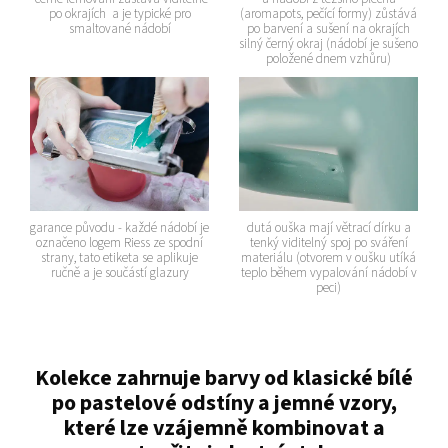
po okrajích a je typické pro
(aromapots, pečící formy) zůstává
smaltované nádobí
po barvení a sušení na okrajích
silný černý okraj (nádobí je sušeno
položené dnem vzhůru)
garance původu - každé nádobí je
dutá ouška mají větrací dírku a
označeno logem Riess ze spodní
tenký viditelný spoj po sváření
strany, tato etiketa se aplikuje
materiálu (otvorem v oušku utíká
ručně a je součástí glazury
teplo během vypalování nádobí v
peci)
Kolekce zahrnuje barvy od klasické bílé
po pastelové odstíny a jemné vzory,
které lze vzájemně kombinovat a