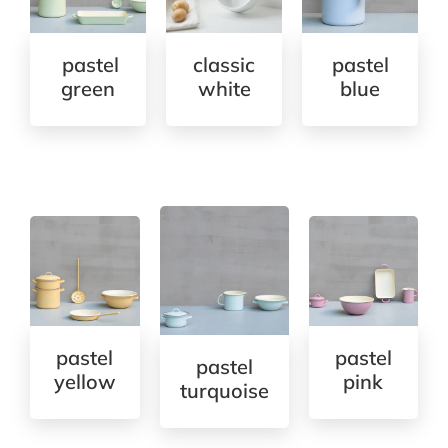
pastel
classic
pastel
green
white
blue
pastel
pastel
pastel
yellow
pink
turquoise