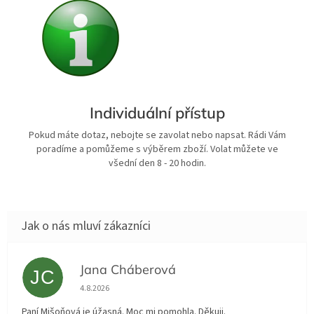
Individuální přístup
Pokud máte dotaz, nebojte se zavolat nebo napsat. Rádi Vám
poradíme a pomůžeme s výběrem zboží. Volat můžete ve
všední den 8 - 20 hodin.
Jana Cháberová
JC
Hodnocení obchodu je 5 z 5 hvězdiček.
4.8.2026
Paní Mišoňová je úžasná. Moc mi pomohla. Děkuji.