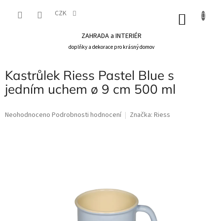
Přejít
na
CZK
NÁKU
obsah
KOŠÍK
ZAHRADA a INTERIÉR
doplňky a dekorace pro krásný domov
Kastrůlek Riess Pastel Blue s
jedním uchem ø 9 cm 500 ml
Průměrné
Neohodnoceno
Podrobnosti hodnocení
Značka:
Riess
hodnocení
produktu
je
0,0
z
5
hvězdiček.