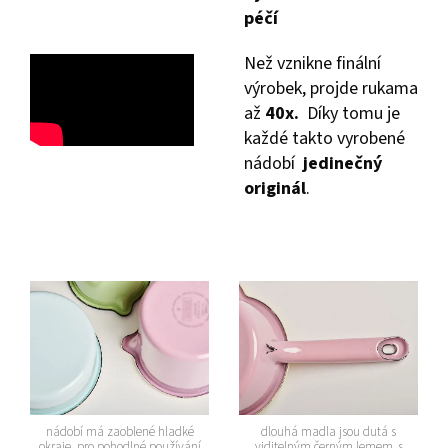
péčí
Než vznikne finální
výrobek, projde rukama
až
40x.
Díky tomu je
každé takto vyrobené
nádobí
jedinečný
originál
.
nádobí má zaoblené hladké
dlouhá madla jsou dutá s
okraje pro pohodlné používání
viditelným černým lemem, s