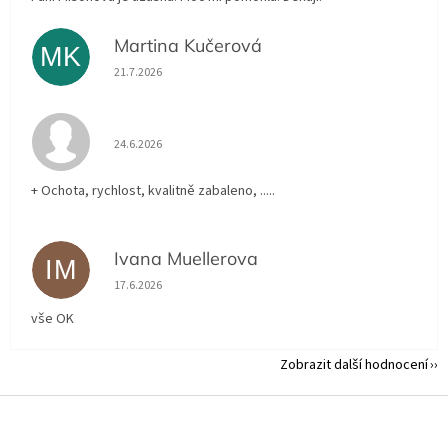
Martina Kučerová
MK
Hodnocení obchodu je 5 z 5 hvězdiček.
21.7.2026
Hodnocení obchodu je 5 z 5 hvězdiček.
24.6.2026
+ Ochota, rychlost, kvalitně zabaleno, .....
Ivana Muellerova
IM
Hodnocení obchodu je 5 z 5 hvězdiček.
17.6.2026
vše OK
Zobrazit další hodnocení
Z
á