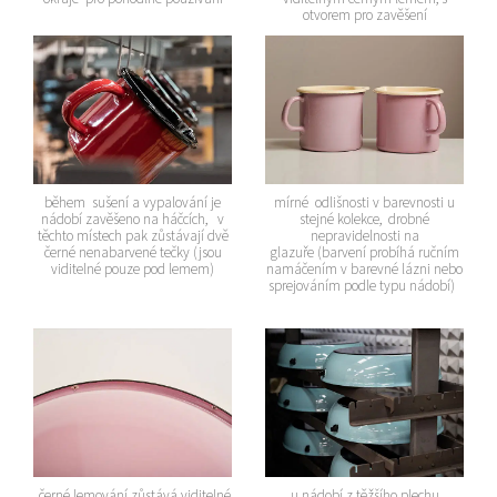
otvorem pro zavěšení
během sušení a vypalování je
mírné odlišnosti v barevnosti u
nádobí zavěšeno na háčcích, v
stejné kolekce, drobné
těchto místech pak zůstávají dvě
nepravidelnosti na
černé nenabarvené tečky (jsou
glazuře (barvení probíhá ručním
viditelné pouze pod lemem)
namáčením v barevné lázni nebo
sprejováním podle typu nádobí)
černé lemování zůstává viditelné
u nádobí z těžšího plechu