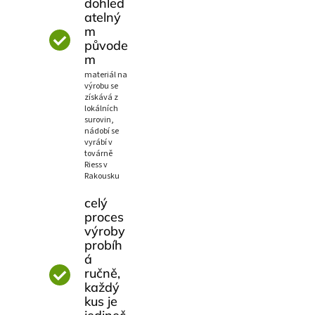
dohled
atelný
m
původe
m
materiál na
výrobu se
získává z
lokálních
surovin,
nádobí se
vyrábí v
továrně
Riess v
Rakousku
celý
proces
výroby
probíh
á
ručně,
každý
kus je