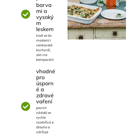
barva
mi a
vysoký
m
leskem
hodí se do
moderní i
venkovské
kuchyně,
ale i na
kempování
vhodné
pro
úsporn
é a
zdravé
vaření
povrch
nádobí se
rychle
rozehřívá a
dlouho si
udržuje