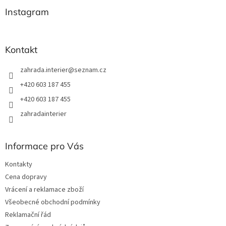
p
a
Instagram
t
í
Kontakt
zahrada.interier
@
seznam.cz
+420 603 187 455
+420 603 187 455
zahradainterier
Informace pro Vás
Kontakty
Cena dopravy
Vrácení a reklamace zboží
Všeobecné obchodní podmínky
Reklamační řád