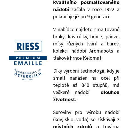
kvalitního posmaltovaného
nádobí
začala v roce 1922 a
pokračuje již po 9 generací.
V nabídce najdete smaltované
hrnky, kastrůlky, hrnce, pánve,
mísy různých tvarů a barev,
kolekci nádobí Aromapots a
tlakové hrnce Kelomat.
Díky výrobní technologii, kdy je
smalt nanášen na ocel při
teplotě až 840 stupňů, má
veškeré nádobí
dlouhou
životnost.
Suroviny pro výrobu nádobí
(kov, sklo, voda) se získávají z
místních zdrojů
a továrna