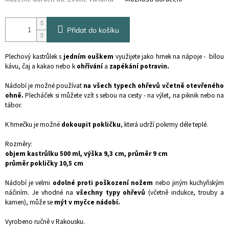
Přidat do košíku
Plechový kastrůlek s
jedním ouškem
využijete jako hrnek na nápoje - bílou
kávu, čaj a kakao nebo k
ohřívání
a
zapékání potravin.
Nádobí je možné používat
na všech typech ohřevů včetně otevřeného
ohně.
Plecháček si můžete vzít s sebou na cesty - na výlet, na piknik nebo na
tábor.
K hrnečku je možné
dokoupit pokličku
, která udrží pokrmy déle teplé.
Rozměry:
objem kastrůlku 500 ml, výška 9,3 cm, průměr 9 cm
průměr pokličky 10,5 cm
Nádobí je velmi
odolné proti poškození nožem
nebo jiným kuchyňským
náčiním. Je vhodné na
všechny typy ohřevů
(včetně indukce, trouby a
kamen), může se
mýt v myčce nádobí.
Vyrobeno ručně v Rakousku.