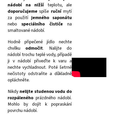
nádobí na nižší
teplotu, ale
doporučujeme
spíše
ruční
mytí
za použití
jemného saponátu
nebo
speciálního čističe
na
smaltované nádobí.
Hodně připečené jídlo nechte
chvílku
odmočit
. Nalijte do
nádobí trochu teplé vody, případě
ji v nádobí přiveďte k varu a
nechte vychladnout. Poté šetrně
nečistoty odstraňte a důkladně
opláchněte.
Nikdy
nelijte studenou vodu do
rozpáleného
prázdného nádobí.
Mohlo by dojít k popraskání
povrchu nádobí.