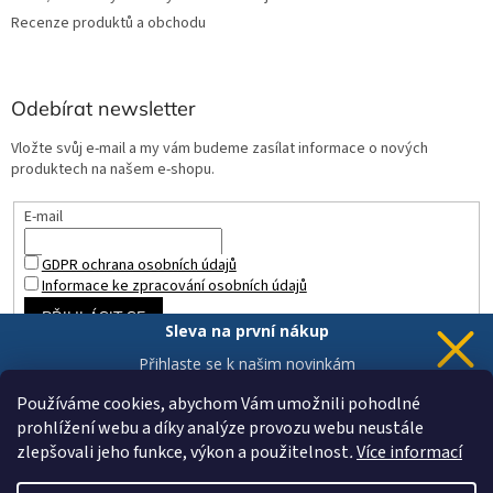
Recenze produktů a obchodu
Odebírat newsletter
Vložte svůj e-mail a my vám budeme zasílat informace o nových
produktech na našem e-shopu.
E-mail
GDPR ochrana osobních údajů
Informace ke zpracování osobních údajů
PŘIHLÁSIT SE
Sleva na první nákup
Přihlaste se k našim novinkám
a 5% sleva
je Vaše.
Používáme cookies, abychom Vám umožnili pohodlné
prohlížení webu a díky analýze provozu webu neustále
zlepšovali jeho funkce, výkon a použitelnost
.
Více informací
Chci novinky a slevu
Vytvořil Shoptet