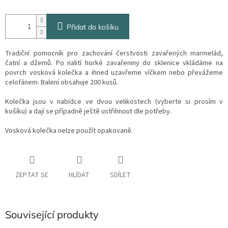
Přidat do košíku
Tradiční pomocník pro zachování čerstvosti zavařených marmelád,
čatní a džemů. Po nalití horké zavařeniny do sklenice vkládáme na
povrch vosková kolečka a ihned uzavřeme víčkem nebo převážeme
celofánem. Balení obsahuje 200 kusů.
Kolečka jsou v nabídce ve dvou velikostech (vyberte si prosím v
košíku) a dají se případně ještě ustřihnout dle potřeby.
Vosková kolečka nelze použít opakovaně.
ZEPTAT SE
HLÍDAT
SDÍLET
Související produkty