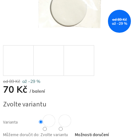
od 89 Kč
až –29 %
od 89 Kč
až –29 %
70 Kč
/ balení
Měrná
Zvolte variantu
cena:
Varianta
Můžeme doručit do:
Zvolte variantu
Možnosti doručení