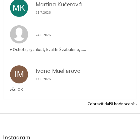
Martina Kučerová
MK
Hodnocení obchodu je 5 z 5 hvězdiček.
21.7.2026
Hodnocení obchodu je 5 z 5 hvězdiček.
24.6.2026
+ Ochota, rychlost, kvalitně zabaleno, .....
Ivana Muellerova
IM
Hodnocení obchodu je 5 z 5 hvězdiček.
17.6.2026
vše OK
Zobrazit další hodnocení
Z
á
p
a
Instagram