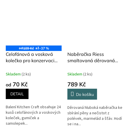
od
až
109 Kč
–37 %
Celofánová a vosková
Naběračka Riess
kolečka pro konzervaci
smaltovaná děrovaná
zavařenin 24 ks Kitchen
bílá ø 9 cm
Craft
Skladem
(2 ks)
Skladem
(2 ks)
70 Kč
789 Kč
od
DETAIL
Do košíku
Balení Kitchen Craft obsahuje 24
Děrovaná hluboká naběračka ke
kusů celofánových a voskových
sbírání pěny a nečistot z
koleček, gumiček a
polévek, marmelád a šťáv. Hodí
samolepek...
se i na...