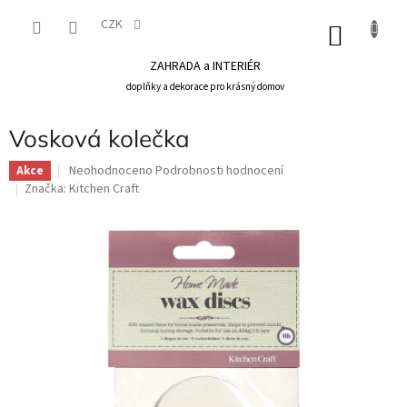
Přejít
na
CZK
NÁKU
obsah
KOŠÍK
ZAHRADA a INTERIÉR
doplňky a dekorace pro krásný domov
Vosková kolečka
Průměrné
Neohodnoceno
Podrobnosti hodnocení
Akce
hodnocení
Značka:
Kitchen Craft
produktu
je
0,0
z
5
hvězdiček.