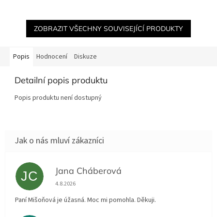
ZOBRAZIT VŠECHNY SOUVISEJÍCÍ PRODUKTY
Popis
Hodnocení
Diskuze
Detailní popis produktu
Popis produktu není dostupný
Jana Cháberová
JC
Hodnocení obchodu je 5 z 5 hvězdiček.
4.8.2026
Paní Mišoňová je úžasná. Moc mi pomohla. Děkuji.