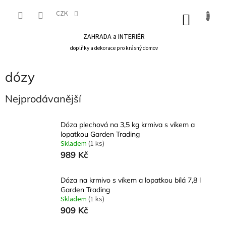
Přejít
na
CZK
NÁKU
obsah
KOŠÍK
ZAHRADA a INTERIÉR
doplňky a dekorace pro krásný domov
dózy
Nejprodávanější
Dóza plechová na 3,5 kg krmiva s víkem a
lopatkou Garden Trading
Skladem
(1 ks)
989 Kč
Dóza na krmivo s víkem a lopatkou bílá 7,8 l
Garden Trading
Skladem
(1 ks)
909 Kč