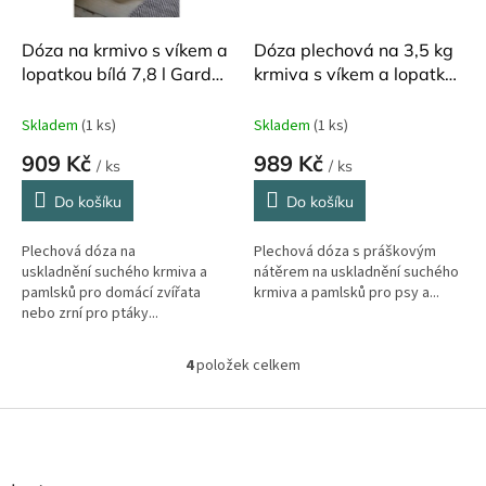
Dóza na krmivo s víkem a
Dóza plechová na 3,5 kg
lopatkou bílá 7,8 l Garden
krmiva s víkem a lopatkou
Trading
Garden Trading
Skladem
(1 ks)
Skladem
(1 ks)
909 Kč
989 Kč
/ ks
/ ks
Do košíku
Do košíku
Plechová dóza na
Plechová dóza s práškovým
uskladnění suchého krmiva a
nátěrem na uskladnění suchého
pamlsků pro domácí zvířata
krmiva a pamlsků pro psy a...
nebo zrní pro ptáky...
4
položek celkem
O
v
l
Z
á
á
d
p
a