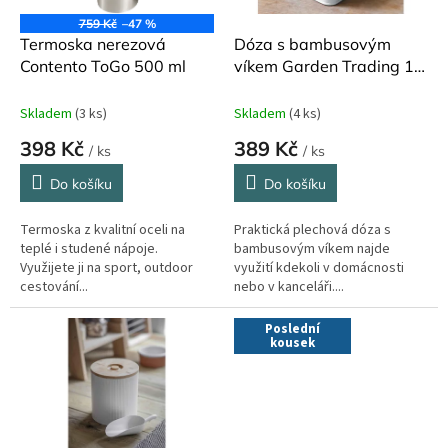
o
759 Kč
–47 %
d
Termoska nerezová
Dóza s bambusovým
u
Contento ToGo 500 ml
víkem Garden Trading 16
k
cm x 18 cm
t
Skladem
(3 ks)
Skladem
(4 ks)
ů
398 Kč
389 Kč
/ ks
/ ks
Do košíku
Do košíku
Termoska z kvalitní oceli na
Praktická plechová dóza s
teplé i studené nápoje.
bambusovým víkem najde
Využijete ji na sport, outdoor
využití kdekoli v domácnosti
cestování...
nebo v kanceláři....
Poslední
kousek