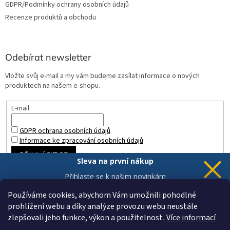
GDPR/Podmínky ochrany osobních údajů
Recenze produktů a obchodu
Odebírat newsletter
Vložte svůj e-mail a my vám budeme zasílat informace o nových
produktech na našem e-shopu.
E-mail
GDPR ochrana osobních údajů
Informace ke zpracování osobních údajů
PŘIHLÁSIT SE
Sleva na první nákup
Přihlaste se k našim novinkám
a 5% sleva
je Vaše.
Používáme cookies, abychom Vám umožnili pohodlné
prohlížení webu a díky analýze provozu webu neustále
zlepšovali jeho funkce, výkon a použitelnost
.
Více informací
Chci novinky a slevu