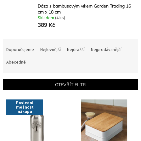
Dóza s bambusovým víkem Garden Trading 16
cm x 18 cm
Skladem
(4 ks)
389 Kč
Ř
a
Doporučujeme
Nejlevnější
Nejdražší
Nejprodávanější
z
e
Abecedně
n
í
p
OTEVŘÍT FILTR
r
o
V
Poslední
d
ý
možnost
u
nákupu
p
k
i
t
s
ů
p
r