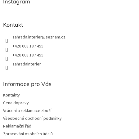
a
Instagram
c
t
í
í
p
r
Kontakt
v
k
zahrada.interier
@
seznam.cz
y
v
+420 603 187 455
ý
+420 603 187 455
p
i
zahradainterier
s
u
Informace pro Vás
Kontakty
Cena dopravy
Vrácení a reklamace zboží
Všeobecné obchodní podmínky
Reklamační řád
Zpracování osobních údajů