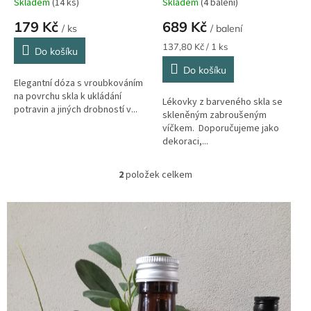
Skladem
(14 ks)
Skladem
(4 balení)
ů
179 Kč
689 Kč
/ ks
/ balení
Měrná
137,80 Kč / 1 ks
Do košíku
cena:
Do košíku
Elegantní dóza s vroubkováním
na povrchu skla k ukládání
Lékovky z barveného skla se
potravin a jiných drobností v...
skleněným zabroušeným
víčkem. Doporučujeme jako
dekoraci,...
2
položek celkem
O
v
l
á
d
a
c
í
p
r