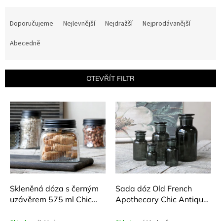
Ř
a
Doporučujeme
Nejlevnější
Nejdražší
Nejprodávanější
z
e
Abecedně
n
í
p
OTEVŘÍT FILTR
r
o
V
d
ý
u
p
k
i
t
s
ů
p
r
o
d
Skleněná dóza s černým
Sada dóz Old French
u
uzávěrem 575 ml Chic
Apothecary Chic Antique
k
Antique
5 ks
t