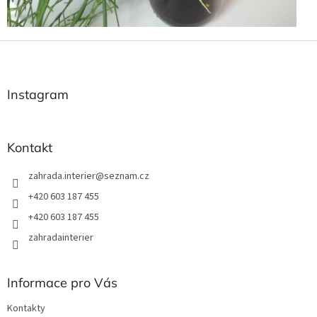
Z
á
p
a
Instagram
t
í
Kontakt
zahrada.interier
@
seznam.cz
+420 603 187 455
+420 603 187 455
zahradainterier
Informace pro Vás
Kontakty