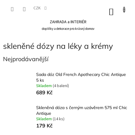
Přejít
na
CZK
NÁKU
obsah
KOŠÍK
ZAHRADA a INTERIÉR
doplňky a dekorace pro krásný domov
skleněné dózy na léky a krémy
Nejprodávanější
Sada dóz Old French Apothecary Chic Antique
5 ks
Skladem
(4 balení)
689 Kč
Skleněná dóza s černým uzávěrem 575 ml Chic
Antique
Skladem
(14 ks)
179 Kč