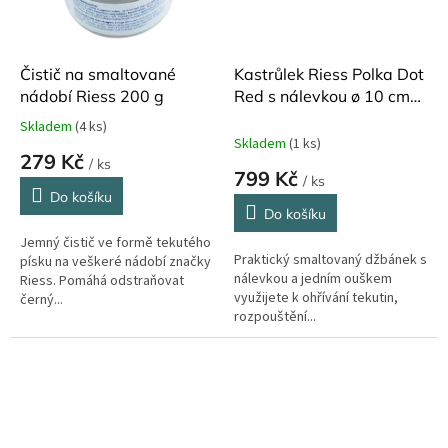
Čistič na smaltované
Kastrůlek Riess Polka Dot
nádobí Riess 200 g
Red s nálevkou ø 10 cm
750 ml
Skladem
(4 ks)
Průměrné
Skladem
(1 ks)
hodnocení
279 Kč
/ ks
produktu
799 Kč
/ ks
je
Do košíku
5,0
Do košíku
z
Jemný čistič ve formě tekutého
5
Praktický smaltovaný džbánek s
písku na veškeré nádobí značky
hvězdiček.
nálevkou a jedním ouškem
Riess. Pomáhá odstraňovat
využijete k ohřívání tekutin,
černý...
rozpouštění...