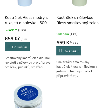
p
r
o
d
Kastrůlek Riess modrý s
Kastrůlek s nálevkou
u
rukojetí a nálevkou 500
Riess smaltovaný zelený
k
ml
750 ml ø 10 cm
Skladem
(1 ks)
Průměrné
t
Skladem
(1 ks)
hodnocení
659 Kč
ů
/ ks
produktu
659 Kč
/ ks
je
Do košíku
5,0
Do košíku
z
Smaltovaný kastrůlek s dlouhou
5
Univerzální smaltovaný
rukojetí a nálevkou pro přípravu
hvězdiček.
kastrůlek Riess s nálevkou a
omáček, pudinků, smažení i...
jedním uchem využijete k
přípravě těst,...