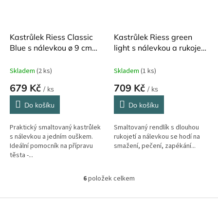
Kastrůlek Riess Classic
Kastrůlek Riess green
Blue s nálevkou ø 9 cm
light s nálevkou a rukojetí
500 ml
750 ml
Skladem
(2 ks)
Skladem
(1 ks)
679 Kč
709 Kč
/ ks
/ ks
Do košíku
Do košíku
Praktický smaltovaný kastrůlek
Smaltovaný rendlík s dlouhou
s nálevkou a jedním ouškem.
rukojetí a nálevkou se hodí na
Ideální pomocník na přípravu
smažení, pečení, zapékání...
těsta -...
6
položek celkem
O
v
l
Z
á
á