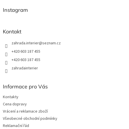
d
p
a
a
Instagram
c
t
í
í
p
r
Kontakt
v
k
zahrada.interier
@
seznam.cz
y
v
+420 603 187 455
ý
+420 603 187 455
p
i
zahradainterier
s
u
Informace pro Vás
Kontakty
Cena dopravy
Vrácení a reklamace zboží
Všeobecné obchodní podmínky
Reklamační řád