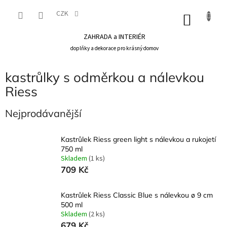
Přejít
na
CZK
NÁKU
obsah
KOŠÍK
ZAHRADA a INTERIÉR
doplňky a dekorace pro krásný domov
kastrůlky s odměrkou a nálevkou
Riess
Nejprodávanější
Kastrůlek Riess green light s nálevkou a rukojetí
750 ml
Skladem
(1 ks)
709 Kč
Kastrůlek Riess Classic Blue s nálevkou ø 9 cm
500 ml
Skladem
(2 ks)
679 Kč