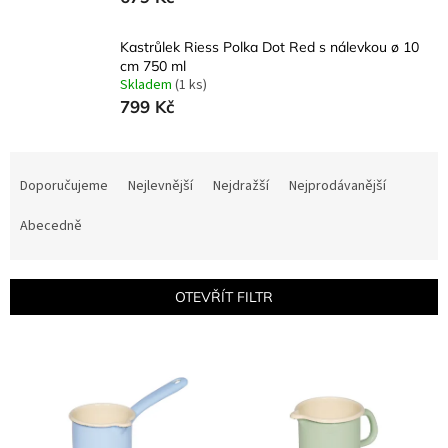
Kastrůlek Riess Polka Dot Red s nálevkou ø 10
cm 750 ml
Skladem
(1 ks)
799 Kč
Ř
a
Doporučujeme
Nejlevnější
Nejdražší
Nejprodávanější
z
e
Abecedně
n
í
p
OTEVŘÍT FILTR
r
o
V
d
ý
u
p
k
i
t
s
ů