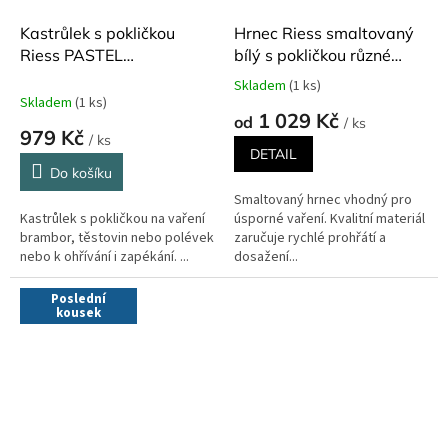
Kastrůlek s pokličkou
Hrnec Riess smaltovaný
Riess PASTEL
bílý s pokličkou různé
TURQUOISE 750 ml ø 14
velikosti
Skladem
(1 ks)
Průměrné
cm
Skladem
(1 ks)
hodnocení
1 029 Kč
od
/ ks
produktu
979 Kč
/ ks
je
DETAIL
5,0
Do košíku
z
Smaltovaný hrnec vhodný pro
5
Kastrůlek s pokličkou na vaření
úsporné vaření. Kvalitní materiál
hvězdiček.
brambor, těstovin nebo polévek
zaručuje rychlé prohřátí a
nebo k ohřívání i zapékání. ...
dosažení...
Poslední
kousek