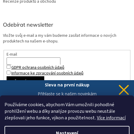
Recenze produktů a obchodu
Odebírat newsletter
Vložte svůj e-mail a my vám budeme zasílat informace o nových
produktech na našem e-shopu.
E-mail
GDPR ochrana osobních údajů
Informace ke zpracování osobních údajů
PŘIHLÁSIT SE
Sleva na první nákup
Přihlaste se k našim novinkám
a 5% sleva
je Vaše.
Používáme cookies, abychom Vám umožnili pohodlné
prohlížení webu a díky analýze provozu webu neustále
zlepšovali jeho funkce, výkon a použitelnost
.
Více informací
Chci novinky a slevu
Vytvořil Shoptet
Vaše data jsou u nás v bezpečí.
Nastavení