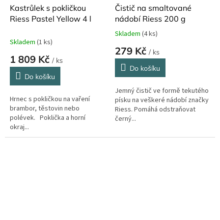
Kastrůlek s pokličkou
Čistič na smaltované
Riess Pastel Yellow 4 l
nádobí Riess 200 g
Skladem
(4 ks)
Průměrné
Skladem
(1 ks)
hodnocení
279 Kč
/ ks
produktu
1 809 Kč
/ ks
je
Do košíku
5,0
Do košíku
z
Jemný čistič ve formě tekutého
5
Hrnec s pokličkou na vaření
písku na veškeré nádobí značky
hvězdiček.
brambor, těstovin nebo
Riess. Pomáhá odstraňovat
polévek. Poklička a horní
černý...
okraj...