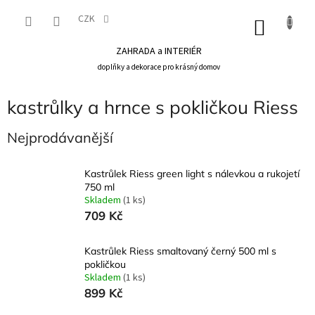
Přejít
na
CZK
NÁKU
obsah
KOŠÍK
ZAHRADA a INTERIÉR
doplňky a dekorace pro krásný domov
kastrůlky a hrnce s pokličkou Riess
Nejprodávanější
Kastrůlek Riess green light s nálevkou a rukojetí
750 ml
Skladem
(1 ks)
709 Kč
Kastrůlek Riess smaltovaný černý 500 ml s
pokličkou
Skladem
(1 ks)
899 Kč