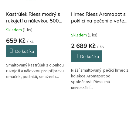
Kastrůlek Riess modrý s
Hrnec Riess Aromapot s
rukojetí a nálevkou 500
poklicí na pečení a vaření
ml
3,5 l ø 24 cm
Skladem
(1 ks)
Průměrné
Skladem
(1 ks)
hodnocení
659 Kč
/ ks
produktu
2 689 Kč
/ ks
je
Do košíku
5,0
Do košíku
z
Smaltovaný kastrůlek s dlouhou
5
Nižší smaltovaný pečící hrnec z
rukojetí a nálevkou pro přípravu
hvězdiček.
kolekce Aromapot od
omáček, pudinků, smažení i...
společnosti Riess má
univerzální...