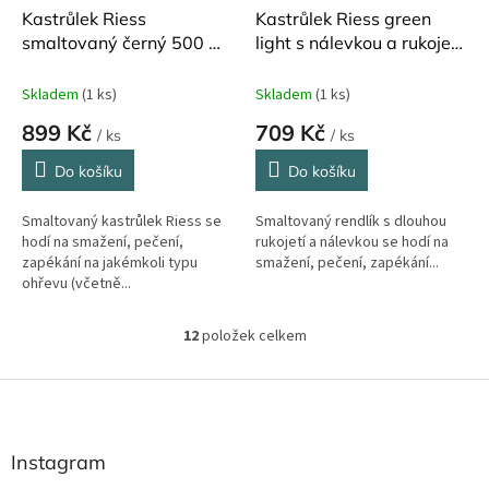
Kastrůlek Riess
Kastrůlek Riess green
smaltovaný černý 500 ml
light s nálevkou a rukojetí
s pokličkou
750 ml
Skladem
(1 ks)
Skladem
(1 ks)
899 Kč
709 Kč
/ ks
/ ks
Do košíku
Do košíku
Smaltovaný kastrůlek Riess se
Smaltovaný rendlík s dlouhou
hodí na smažení, pečení,
rukojetí a nálevkou se hodí na
zapékání na jakémkoli typu
smažení, pečení, zapékání...
ohřevu (včetně...
12
položek celkem
O
v
l
Z
á
á
d
p
a
a
Instagram
c
t