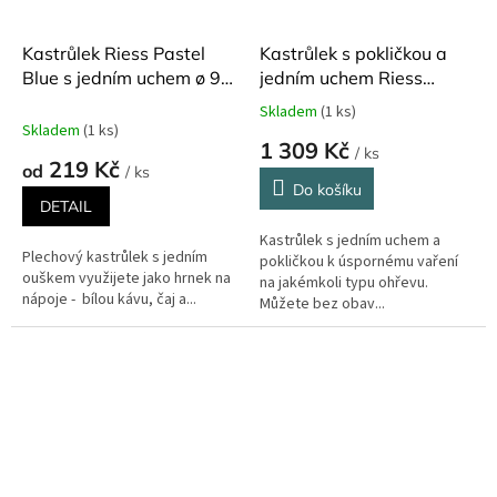
Kastrůlek Riess Pastel
Kastrůlek s pokličkou a
Blue s jedním uchem ø 9
jedním uchem Riess
cm 500 ml
Pastel Turquoise 1,5 l
Skladem
(1 ks)
Průměrné
Skladem
(1 ks)
hodnocení
1 309 Kč
/ ks
produktu
219 Kč
od
/ ks
je
Do košíku
5,0
DETAIL
z
Kastrůlek s jedním uchem a
5
Plechový kastrůlek s jedním
pokličkou k úspornému vaření
hvězdiček.
ouškem využijete jako hrnek na
na jakémkoli typu ohřevu.
nápoje - bílou kávu, čaj a...
Můžete bez obav...