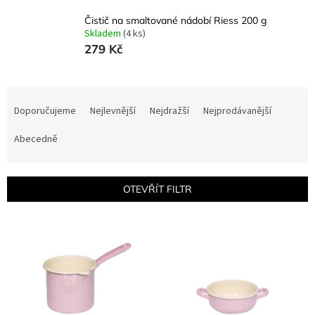
Čistič na smaltované nádobí Riess 200 g
Skladem
(4 ks)
279 Kč
Ř
a
Doporučujeme
Nejlevnější
Nejdražší
Nejprodávanější
z
e
Abecedně
n
í
p
OTEVŘÍT FILTR
r
o
V
d
ý
u
p
k
i
t
s
ů
p
r