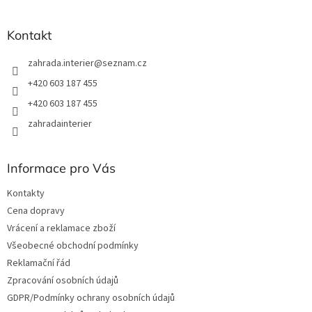
í
í
p
r
Kontakt
v
k
zahrada.interier
@
seznam.cz
y
v
+420 603 187 455
ý
+420 603 187 455
p
i
zahradainterier
s
u
Informace pro Vás
Kontakty
Cena dopravy
Vrácení a reklamace zboží
Všeobecné obchodní podmínky
Reklamační řád
Zpracování osobních údajů
GDPR/Podmínky ochrany osobních údajů