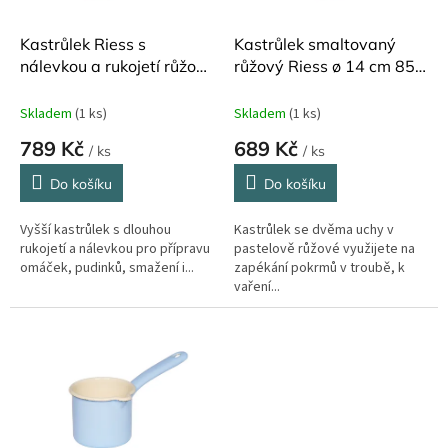
o
d
Kastrůlek Riess s
Kastrůlek smaltovaný
u
nálevkou a rukojetí růžový
růžový Riess ø 14 cm 850
k
1 litr
ml
t
Skladem
(1 ks)
Skladem
(1 ks)
ů
789 Kč
689 Kč
/ ks
/ ks
Do košíku
Do košíku
Vyšší kastrůlek s dlouhou
Kastrůlek se dvěma uchy v
rukojetí a nálevkou pro přípravu
pastelově růžové využijete na
omáček, pudinků, smažení i...
zapékání pokrmů v troubě, k
vaření...