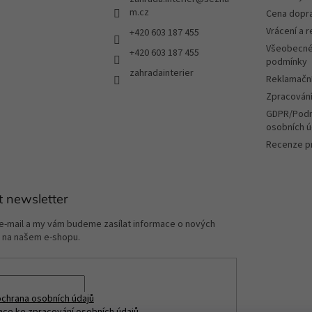
v
m.cz
Cena dopr
k
Vrácení a 
+420 603 187 455
y
v
Všeobecné
+420 603 187 455
ý
podmínky
zahradainterier
p
Reklamační
i
Zpracování
s
u
GDPR/Podm
osobních ú
Recenze p
t newsletter
 e-mail a my vám budeme zasílat informace o nových
 na našem e-shopu.
chrana osobních údajů
ace ke zpracování osobních údajů