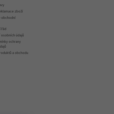
avy
reklamace zboží
 obchodní
 řád
 osobních údajů
ínky ochrany
dajů
roduktů a obchodu