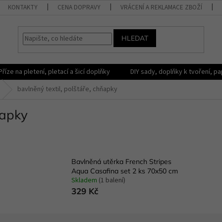
KONTAKTY
CENA DOPRAVY
VRÁCENÍ A REKLAMACE ZBOŽÍ
HLEDAT
Příze na pletení, pletací a šicí doplňky
DIY sady, doplňky k tvoření, pap
bavlněný textil, polštáře, chňapky
ňapky
Bavlněná utěrka French Stripes
Aqua Casafina set 2 ks 70x50 cm
Skladem
(1 balení)
329 Kč