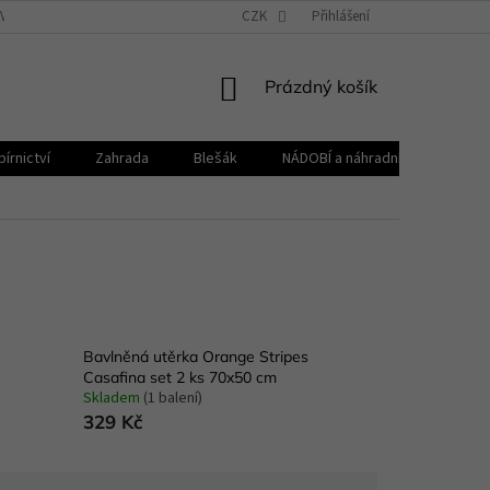
VŠEOBECNÉ OBCHODNÍ PODMÍNKY
CZK
REKLAMAČNÍ ŘÁD
Přihlášení
ZPRACOVÁNÍ 
NÁKUPNÍ
Prázdný košík
KOŠÍK
írnictví
Zahrada
Blešák
NÁDOBÍ a náhradní díly KELOmat
Bavlněná utěrka Orange Stripes
Casafina set 2 ks 70x50 cm
Skladem
(1 balení)
329 Kč