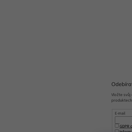
Odebíra
Vložte svůj
produktech
E-mail
GDPR o
Inform