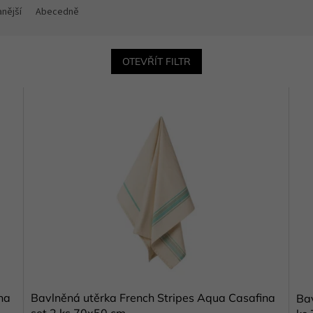
nější
Abecedně
OTEVŘÍT FILTR
na
Bavlněná utěrka French Stripes Aqua Casafina
Bav
set 2 ks 70x50 cm