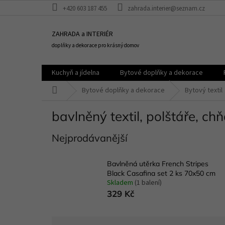
Přejít
+420 603 187 455
zahrada.interier@seznam.cz
na
obsah
ZAHRADA a INTERIÉR
doplňky a dekorace pro krásný domov
Kuchyň a jídelna
Bytové doplňky a dekorace
Domů
Bytové doplňky a dekorace
Bytový textil
bavlněný textil, polštáře, ch
Nejprodávanější
Bavlněná utěrka French Stripes
Black Casafina set 2 ks 70x50 cm
Skladem
(1 balení)
329 Kč
Ř