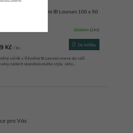
lněný ručník s třásněmi IB Laursen 100 x 50
Skladem
(2 ks)
Do košíku
9 Kč
/ ks
něný ručník s třásněmi IB Laursen vnese do vaší
pelny nádech skandinávského stylu. Jeho...
ce pro Vás