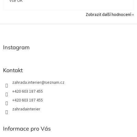
vše OK
Zobrazit další hodnocení
Z
á
p
a
Instagram
t
í
Kontakt
zahrada.interier
@
seznam.cz
+420 603 187 455
+420 603 187 455
zahradainterier
Informace pro Vás