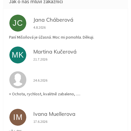
Jana Cháberová
JC
Hodnocení obchodu je 5 z 5 hvězdiček.
4.8.2026
Paní Mišoňová je úžasná. Moc mi pomohla. Děkuji.
Martina Kučerová
MK
Hodnocení obchodu je 5 z 5 hvězdiček.
21.7.2026
Hodnocení obchodu je 5 z 5 hvězdiček.
24.6.2026
+ Ochota, rychlost, kvalitně zabaleno, .....
Ivana Muellerova
IM
Hodnocení obchodu je 5 z 5 hvězdiček.
17.6.2026