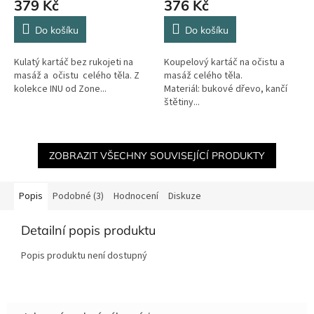
379 Kč
376 Kč
Do košíku
Do košíku
Kulatý kartáč bez rukojeti na
Koupelový kartáč na očistu a
masáž a očistu celého těla. Z
masáž celého těla.
kolekce INU od Zone...
Materiál: bukové dřevo, kančí
štětiny...
ZOBRAZIT VŠECHNY SOUVISEJÍCÍ PRODUKTY
Popis
Podobné (3)
Hodnocení
Diskuze
Detailní popis produktu
Popis produktu není dostupný