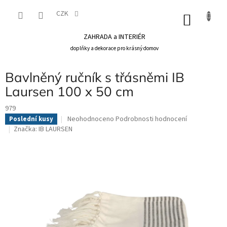
Přejít
na
CZK
NÁKU
obsah
KOŠÍK
ZAHRADA a INTERIÉR
doplňky a dekorace pro krásný domov
Bavlněný ručník s třásněmi IB
Laursen 100 x 50 cm
979
Průměrné
Neohodnoceno
Podrobnosti hodnocení
Poslední kusy
hodnocení
Značka:
IB LAURSEN
produktu
je
0,0
z
5
hvězdiček.