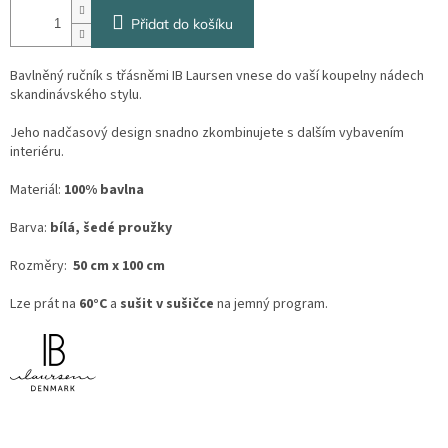
Přidat do košíku
Bavlněný ručník s třásněmi IB Laursen vnese do vaší koupelny nádech
skandinávského stylu.
Jeho nadčasový design snadno zkombinujete s dalším vybavením
interiéru.
Materiál:
100% bavlna
Barva:
bílá, šedé proužky
Rozměry:
50 cm x 100 cm
Lze prát na
60°C
a
sušit v sušičce
na jemný program.