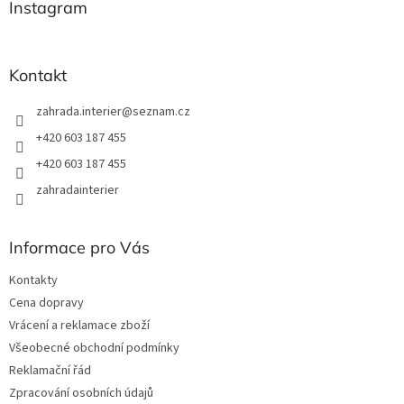
a
Instagram
c
t
í
í
p
r
Kontakt
v
k
zahrada.interier
@
seznam.cz
y
v
+420 603 187 455
ý
+420 603 187 455
p
i
zahradainterier
s
u
Informace pro Vás
Kontakty
Cena dopravy
Vrácení a reklamace zboží
Všeobecné obchodní podmínky
Reklamační řád
Zpracování osobních údajů