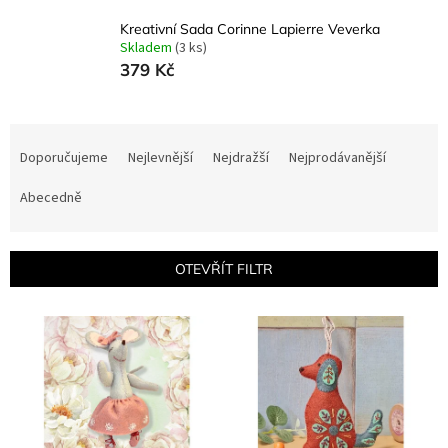
Kreativní Sada Corinne Lapierre Veverka
Skladem
(3 ks)
379 Kč
Ř
a
Doporučujeme
Nejlevnější
Nejdražší
Nejprodávanější
z
e
Abecedně
n
í
p
OTEVŘÍT FILTR
r
o
V
d
ý
u
p
k
i
t
s
ů
p
r