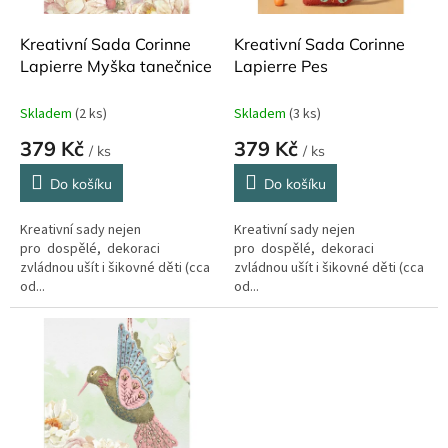
o
d
Kreativní Sada Corinne
Kreativní Sada Corinne
u
Lapierre Myška tanečnice
Lapierre Pes
k
t
Skladem
(2 ks)
Skladem
(3 ks)
ů
379 Kč
379 Kč
/ ks
/ ks
Do košíku
Do košíku
Kreativní sady nejen
Kreativní sady nejen
pro dospělé, dekoraci
pro dospělé, dekoraci
zvládnou ušít i šikovné děti (cca
zvládnou ušít i šikovné děti (cca
od...
od...