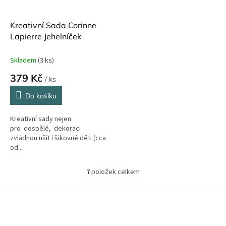
Kreativní Sada Corinne
Lapierre Jehelníček
Skladem
(3 ks)
379 Kč
/ ks
Do košíku
Kreativní sady nejen
pro dospělé, dekoraci
zvládnou ušít i šikovné děti (cca
od...
7
položek celkem
O
v
l
Z
á
á
d
p
a