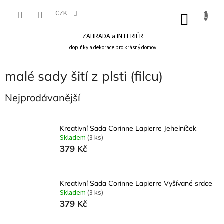
Přejít
na
CZK
NÁKU
obsah
KOŠÍK
ZAHRADA a INTERIÉR
doplňky a dekorace pro krásný domov
malé sady šití z plsti (filcu)
Nejprodávanější
Kreativní Sada Corinne Lapierre Jehelníček
Skladem
(3 ks)
379 Kč
Kreativní Sada Corinne Lapierre Vyšívané srdce
Skladem
(3 ks)
379 Kč