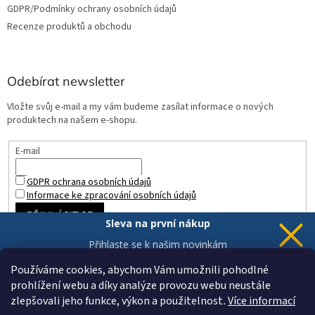
GDPR/Podmínky ochrany osobních údajů
Recenze produktů a obchodu
Odebírat newsletter
Vložte svůj e-mail a my vám budeme zasílat informace o nových
produktech na našem e-shopu.
E-mail
GDPR ochrana osobních údajů
Informace ke zpracování osobních údajů
PŘIHLÁSIT SE
Sleva na první nákup
Přihlaste se k našim novinkám
a 5% sleva
je Vaše.
Používáme cookies, abychom Vám umožnili pohodlné
prohlížení webu a díky analýze provozu webu neustále
zlepšovali jeho funkce, výkon a použitelnost
.
Více informací
Chci novinky a slevu