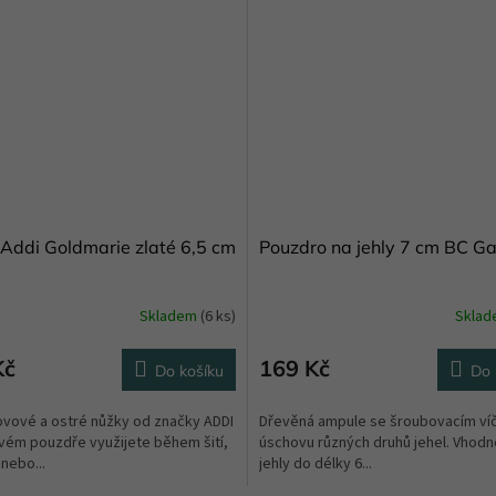
Addi Goldmarie zlaté 6,5 cm
Pouzdro na jehly 7 cm BC G
Skladem
(6 ks)
Skla
Kč
169 Kč
Do košíku
Do 
ovové a ostré nůžky od značky ADDI
Dřevěná ampule se šroubovacím ví
vém pouzdře využijete během šití,
úschovu různých druhů jehel. Vhodn
 nebo...
jehly do délky 6...