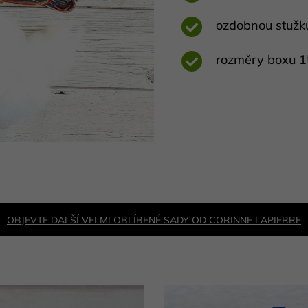
ozdobnou stužk
rozměry boxu 1
OBJEVTE DALŠÍ VELMI OBLÍBENÉ SADY OD CORINNE LAPIERRE