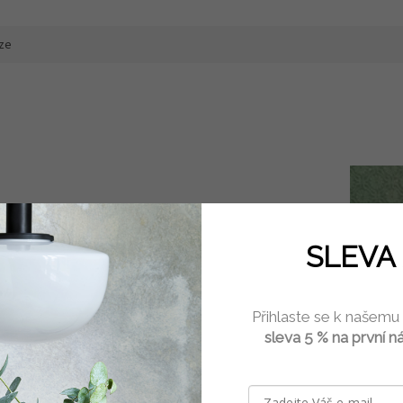
ze
 kvalitní
vlněné
plsti. Ježek je
vysoký
cca
13,5 cm
.
SLEVA 
hny, kteří mají rádi práci s jehlou.
Přihlaste se k našemu
nebo ho využít k různým dekoracím.
sleva 5 % na první n
ovaného
papíru.