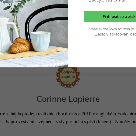
Přihlásit se a zís
Vaše e-mailová adresa je 
Zásady zpracování os
Corinne Lapierre
re zahájila prodej kreativních boxů v roce 2010 v anglickém Yorkshiru
sady pro vyšívání a zejména sady pro práci s plstí (filcem). Náměty p