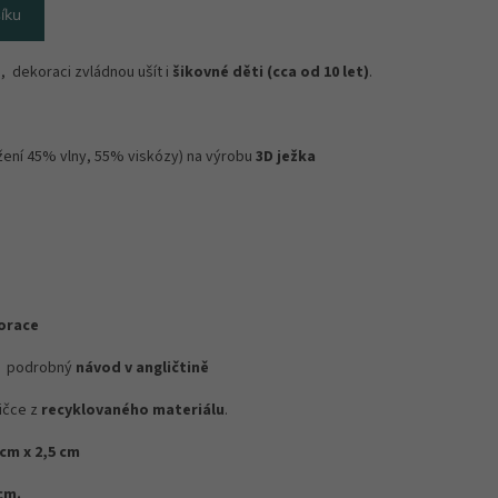
íku
é
, dekoraci zvládnou ušít i
šikovné děti (cca od 10 let)
.
žení 45% vlny, 55% viskózy) na výrobu
3D ježka
ě
orace
í, podrobný
návod v angličtině
ičce z
recyklovaného materiálu
.
cm x 2,5 cm
cm.