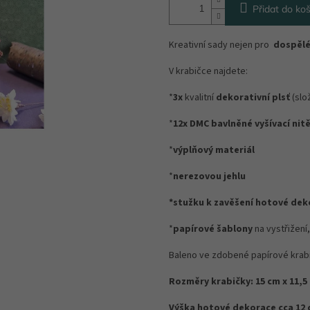
Přidat do koš
Kreativní sady nejen pro
dospěl
V krabičce najdete:
*
3x
kvalitní
dekorativní plsť
(slo
*
12x
DMC bavlněné vyšívací nit
*
výplňový materiál
*
nerezovou jehlu
*stužku k zavěšení hotové dek
*
papírové šablony
na vystřižen
Baleno ve zdobené papírové krab
Rozměry krabičky: 15 cm x 11,5 
Výška hotové dekorace cca 12 