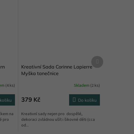
Další
produkt
arn
Kreativní Sada Corinne Lapierre
Myška tanečnice
dem
(4 ks)
Skladem
(2 ks)
379 Kč
košíku
Do košíku
čkem na
Kreativní sady nejen pro dospělé,
é pro
dekoraci zvládnou ušít i šikovné děti (cca
od...