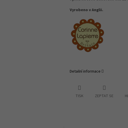
Vyrobeno v Anglii.
Detailní informace
TISK
ZEPTAT SE
H