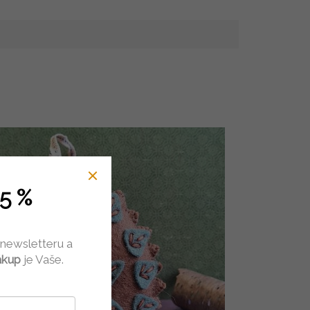
5 %
 newsletteru a
ákup
je Vaše.