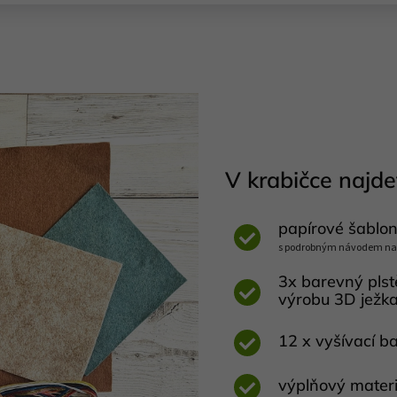
V krabičce najde
papírové šablon
s podrobným návodem na v
3x barevný plst
výrobu 3D ježk
12 x vyšívací b
výplňový materi