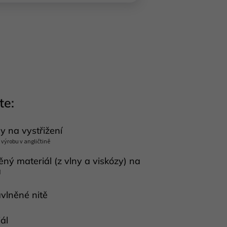
te:
y na vystřižení
ýrobu v angličtině
ěný materiál (z vlny a viskózy) na
a
avlněné nitě
ál