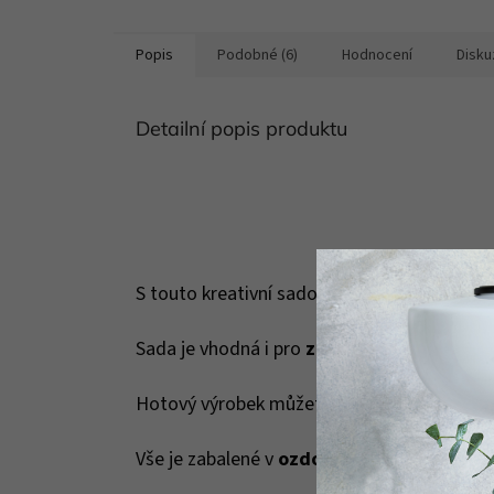
Popis
Podobné (6)
Hodnocení
Disku
Detailní popis produktu
S touto kreativní sadou vyrobíte
3D ježka
z
Sada je vhodná i pro
začátečníky
a pro všec
Hotový výrobek můžete věnovat jako dárek 
Vše je zabalené v
ozdobné
krabici z
recyk