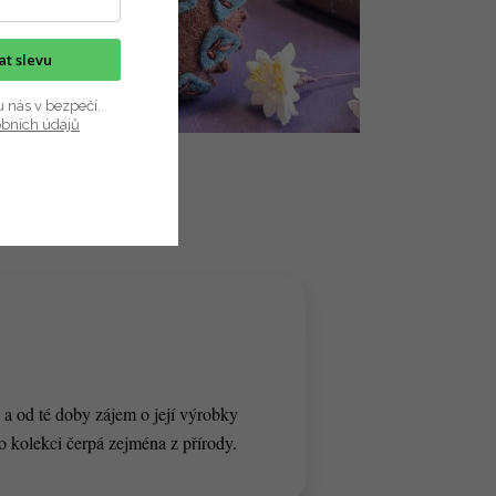
kat slevu
u nás v bezpečí.
obních údajů
 a od té doby zájem o její výrobky
ro kolekci čerpá zejména z přírody.