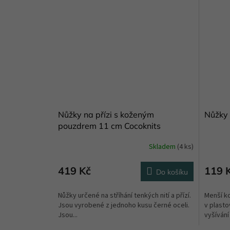
Nůžky na přízi s koženým
Nůžky 
pouzdrem 11 cm Cocoknits
Skladem
(4 ks)
419 Kč
119 
Do košíku
Nůžky určené na stříhání tenkých nití a přízí.
Menší k
Jsou vyrobené z jednoho kusu černé oceli.
v plasto
Jsou...
vyšívání