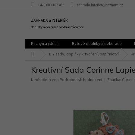
Přejít
+420 603 187 455
zahrada.interier@seznam.cz
na
obsah
ZAHRADA a INTERIÉR
doplňky a dekorace pro krásný domov
Kuchyň a jídelna
Bytové doplňky a dekorace
Domů
DIY sady, doplňky k tvoření, papírnictví
Kr
Kreativní Sada Corinne Lapie
Průměrné
Neohodnoceno
Podrobnosti hodnocení
Značka:
Corinne
hodnocení
produktu
je
0,0
z
5
hvězdiček.