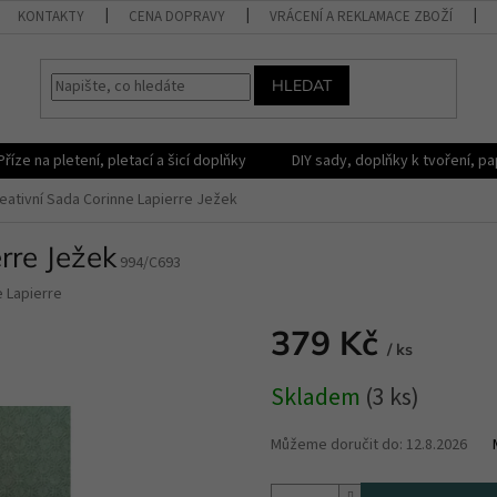
KONTAKTY
CENA DOPRAVY
VRÁCENÍ A REKLAMACE ZBOŽÍ
HLEDAT
Příze na pletení, pletací a šicí doplňky
DIY sady, doplňky k tvoření, pap
eativní Sada Corinne Lapierre Ježek
rre Ježek
994/C693
 Lapierre
379 Kč
/ ks
Měrná
Skladem
(3 ks)
cena:
Můžeme doručit do:
12.8.2026