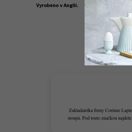
Vyrobeno v Anglii.
Zakladatelka firmy Corinne Lapier
stoupá. Pod touto značkou najdete 