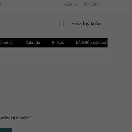
VŠEOBECNÉ OBCHODNÍ PODMÍNKY
CZK
REKLAMAČNÍ ŘÁD
Přihlášení
ZPRACOVÁNÍ 
NÁKUPNÍ
Prázdný košík
KOŠÍK
írnictví
Zahrada
Blešák
NÁDOBÍ a náhradní díly KELOmat
Možnosti doručení