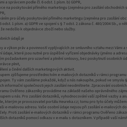
mi a správcem podle čl. 6 odst. 1 písm. b) GDPR,
ce na poskytování přímého marketingu (zejména pro zasílání obchodních s
DPR,
váním pro účely poskytování přímého marketingu (zejména pro zasílání obc
6 odst. 1 písm. a) GDPR ve spojení s § 7 odst. 2 zákona č. 480/2004 Sb., o n
, že nedošlo k objednávce zboží nebo služby.
bních údajů je
ky a výkon práv a povinností vyplývajících ze smluvního vztahu mezi Vámi 
 údaje, které jsou nutné pro úspěšné vyřízení objednávky (jméno a adresa
ným požadavkem pro uzavření a plnění smlouvy, bez poskytnutí osobních ú
správce plnit,
lení a činění dalších marketingových aktivit.
kupem zjišťujeme prostřednictvím e-mailových dotazníků v rámci programu
apojen. Ty vám zasíláme pokaždé, když u nás nakoupíte, pokud ve smyslu § 
ch informační společnosti jejich zasílání neodmítnete. Zpracování osobních 
gramu Ověřeno zákazníky provádíme na základě našeho oprávněného zájmu,
kupem u nás. Pro zasílání dotazníků, vyhodnocování vaší zpětné vazby a an
e, kterým je provozovatel portálu Heureka.cz; tomu pro tyto účely může
i e-mailovou adresu. Vaše osobní údaje nejsou při zasílání e-mailových do
í účely. Proti zasílání e-mailových dotazníků v rámci programu Ověřeno zákaz
lších dotazníků pomocí odkazu v e-mailu s dotazníkem. V případě vaší ná