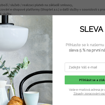
 zboží / služeb / realizaci plateb na základě smlouvy,
vozování e-shopové platformy (Shoptet a.s.) a další služby v souvislosti s 
é služby.
 předat osobní údaje do třetí země (do země mimo EU) nebo mezinárodní o
SLEVA 
VI.
Vaše práva
Přihlaste se k našemu
ých v GDPR máte
sleva 5 % na první n
vým osobním údajům dle čl. 15 GDPR,
údajů dle čl. 16 GDPR, popřípadě omezení zpracování dle čl. 18 GDPR.
h údajů dle čl. 17 GDPR.
roti zpracování dle čl. 21 GDPR a
t údajů dle čl. 20 GDPR.
se zpracováním písemně nebo elektronicky na adresu nebo email správce uv
Přihlásit se a zís
 stížnost u Úřadu pro ochranu osobních údajů v případě, že se domníváte, 
Vaše e-mailová adresa je 
dajů.
Zásady zpracování os