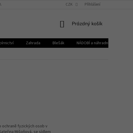
VŠEOBECNÉ OBCHODNÍ PODMÍNKY
CZK
REKLAMAČNÍ ŘÁD
Přihlášení
ZPRACOVÁNÍ 
NÁKUPNÍ
Prázdný košík
KOŠÍK
írnictví
Zahrada
Blešák
NÁDOBÍ a náhradní díly KELOmat
o ochraně fyzických osob v
 Kateřina Mišoňová, se sídlem