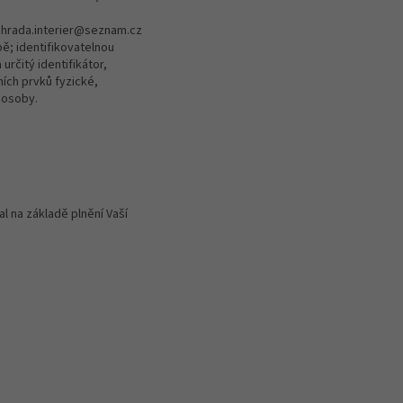
 zahrada.interier@seznam.cz
ě; identifikovatelnou
rčitý identifikátor,
tních prvků fyzické,
 osoby.
l na základě plnění Vaší