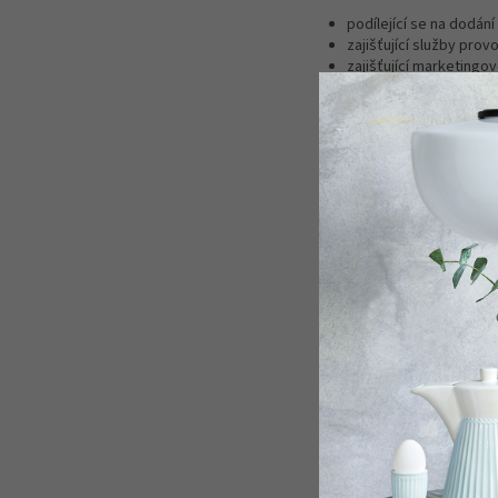
podílející se na dodání
zajišťující služby pro
zajišťující marketingov
Správce nemá v úmyslu
Za podmínek stanoven
právo na přístup ke s
právo opravu osobních 
právo na výmaz osobníc
právo vznést námitku p
právo na přenositelnos
právo odvolat souhlas 
podmínek.
Dále máte právo podat
na ochranu osobních ú