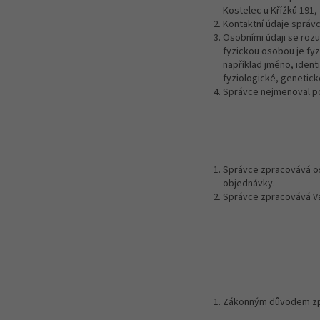
Kostelec u Křížků 191,
Kontaktní údaje správc
Osobními údaji se rozu
fyzickou osobou je fyz
například jméno, identi
fyziologické, genetick
Správce nejmenoval po
Správce zpracovává oso
objednávky.
Správce zpracovává Vaš
Zákonným důvodem zpr