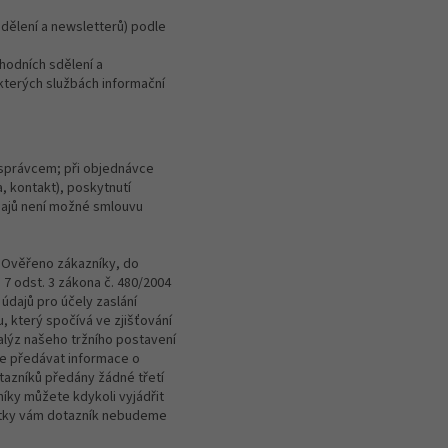
dělení a newsletterů) podle
hodních sdělení a
ěkterých službách informační
a správcem; při objednávce
, kontakt), poskytnutí
dajů není možné smlouvu
 Ověřeno zákazníky, do
7 odst. 3 zákona č. 480/2004
údajů pro účely zaslání
 který spočívá ve zjišťování
alýz našeho tržního postavení
me předávat informace o
tazníků předány žádné třetí
níky můžete kdykoli vyjádřit
mitky vám dotazník nebudeme