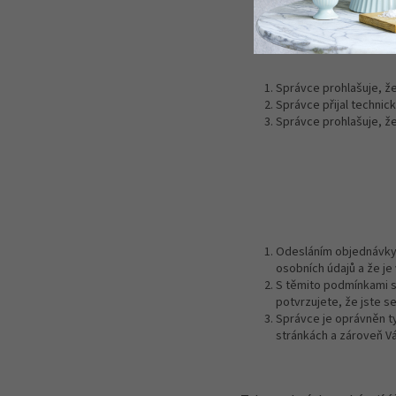
Správce prohlašuje, že
Správce přijal technic
Správce prohlašuje, ž
Odesláním objednávky 
osobních údajů a že je
S těmito podmínkami s
potvrzujete, že jste s
Správce je oprávněn t
stránkách a zároveň Vá