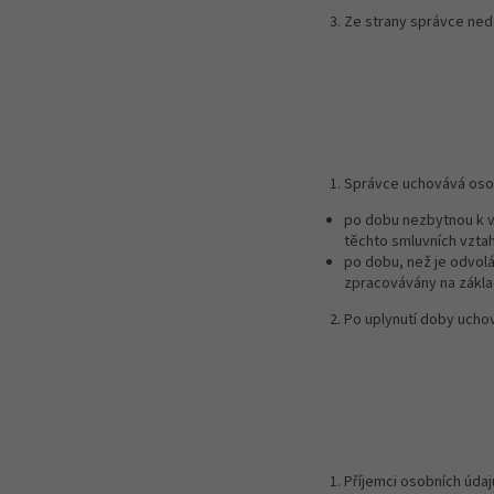
Ze strany správce ned
Správce uchovává oso
po dobu nezbytnou k vý
těchto smluvních vztah
po dobu, než je odvolá
zpracovávány na zákla
Po uplynutí doby ucho
Příjemci osobních údaj