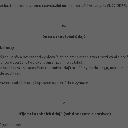
ochází k automatickému individuálnímu rozhodování ve smyslu čl. 22 GDPR.
IV.
Doba uchovávání údajů
bní údaje
konu práv a povinností vyplývajících ze smluvního vztahu mezi Vámi a spr
ů (po dobu 15 let od ukončení smluvního vztahu).
n souhlas se zpracováním osobních údajů pro účely marketingu, nejdéle 3 ro
dě souhlasu.
vávání osobních údajů správce osobní údaje vymaže.
V.
Příjemci osobních údajů (subdodavatelé správce)
ů jsou osoby