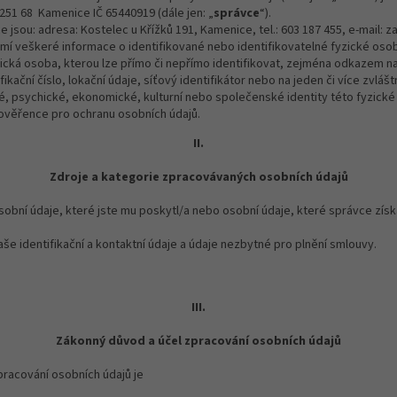
 251 68 Kamenice IČ 65440919 (dále jen: „
správce
“).
e jsou: adresa: Kostelec u Křížků 191, Kamenice, tel.: 603 187 455, e-mail:
mí veškeré informace o identifikované nebo identifikovatelné fyzické osob
ická osoba, kterou lze přímo či nepřímo identifikovat, zejména odkazem na u
fikační číslo, lokační údaje, síťový identifikátor nebo na jeden či více zvláš
é, psychické, ekonomické, kulturní nebo společenské identity této fyzické
věřence pro ochranu osobních údajů.
II.
Zdroje a kategorie zpracovávaných osobních údajů
bní údaje, které jste mu poskytl/a nebo osobní údaje, které správce získa
e identifikační a kontaktní údaje a údaje nezbytné pro plnění smlouvy.
III.
Zákonný důvod a účel zpracování osobních údajů
acování osobních údajů je