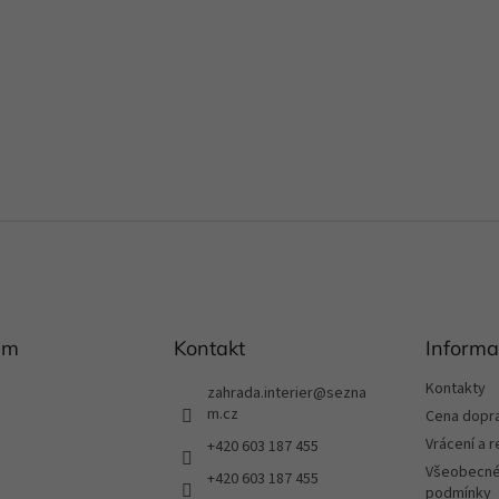
am
Kontakt
Informa
Kontakty
zahrada.interier
@
sezna
m.cz
Cena dopr
Vrácení a 
+420 603 187 455
Všeobecné
+420 603 187 455
podmínky