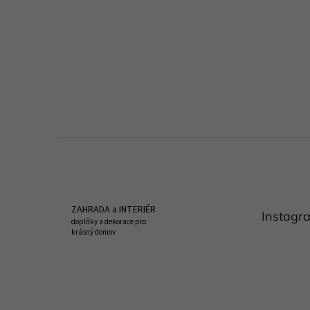
Z
á
p
a
t
ZAHRADA a INTERIÉR
Instagr
í
doplňky a dekorace pro
krásný domov