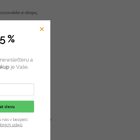
provozováním e-shopu,
rganizaci.
5 %
 newsletteru a
ákup
je Vaše.
edený v čl. III těchto
kat slevu
že bylo porušeno Vaší právo
u nás v bezpečí.
obních údajů