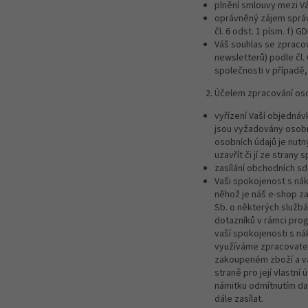
plnění smlouvy mezi Vá
oprávněný zájem správ
čl. 6 odst. 1 písm. f) G
Váš souhlas se zpraco
newsletterů) podle čl. 
společnosti v případě
Účelem zpracování oso
vyřízení Vaší objednáv
jsou vyžadovány osobní
osobních údajů je nut
uzavřít či jí ze strany 
zasílání obchodních sdě
Vaši spokojenost s ná
něhož je náš e-shop z
Sb. o některých službá
dotazníků v rámci pro
vaší spokojenosti s ná
využíváme zpracovatel
zakoupeném zboží a vaš
straně pro její vlastn
námitku odmítnutím da
dále zasílat.