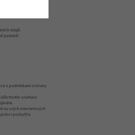
bních údajů.
nné podobě.
n/a s podmínkami ochrany
Zaškrtnutím souhlasu
ijímáte.
ní na svých internetových
právci poskytl/a.