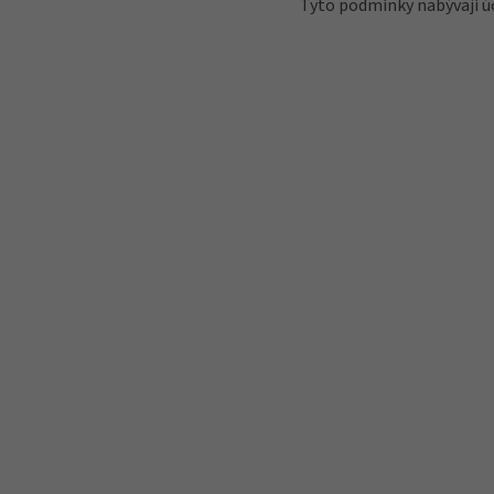
Tyto podmínky nabývají ú