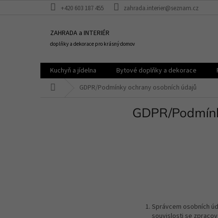
Přejít
+420 603 187 455
zahrada.interier@seznam.cz
na
obsah
ZAHRADA a INTERIÉR
doplňky a dekorace pro krásný domov
Kuchyň a jídelna
Bytové doplňky a dekorace
Domů
GDPR/Podmínky ochrany osobních údajů
GDPR/Podmínk
Správcem osobních úda
souvislosti se zpracov