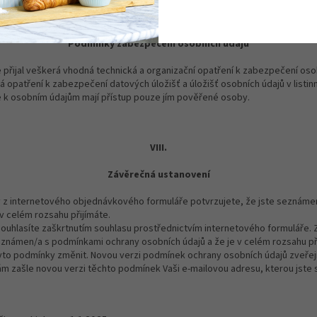
VII.
Podmínky zabezpečení osobních údajů
 přijal veškerá vhodná technická a organizační opatření k zabezpečení oso
ká opatření k zabezpečení datových úložišť a úložišť osobních údajů v listi
e k osobním údajům mají přístup pouze jím pověřené osoby.
VIII.
Závěrečná ustanovení
z internetového objednávkového formuláře potvrzujete, že jste seznáme
 v celém rozsahu přijímáte.
ouhlasíte zaškrtnutím souhlasu prostřednictvím internetového formuláře. 
eznámen/a s podmínkami ochrany osobních údajů a že je v celém rozsahu př
yto podmínky změnit. Novou verzi podmínek ochrany osobních údajů zveřej
m zašle novou verzi těchto podmínek Vaši e-mailovou adresu, kterou jste s