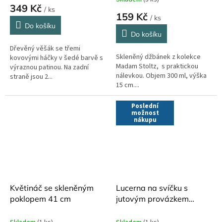
hodnocení
349 Kč
/ ks
produktu
159 Kč
/ ks
je
Do košíku
5,0
Do košíku
z
Dřevěný věšák se třemi
5
Skleněný džbánek z kolekce
kovovými háčky v šedé barvě s
hvězdiček.
Madam Stoltz, s praktickou
výraznou patinou. Na zadní
nálevkou. Objem 300 ml, výška
straně jsou 2...
15 cm....
Poslední
možnost
nákupu
Květináč se skleněným
Lucerna na svíčku s
poklopem 41 cm
jutovým provázkem
Madam Stoltz