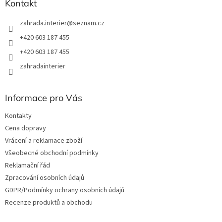
Kontakt
v
ý
zahrada.interier
@
seznam.cz
p
i
+420 603 187 455
s
+420 603 187 455
u
zahradainterier
Informace pro Vás
Kontakty
Cena dopravy
Vrácení a reklamace zboží
Všeobecné obchodní podmínky
Reklamační řád
Zpracování osobních údajů
GDPR/Podmínky ochrany osobních údajů
Recenze produktů a obchodu