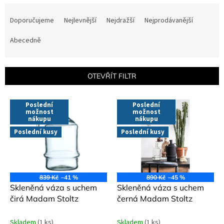
Ř
a
Doporučujeme
Nejlevnější
Nejdražší
Nejprodávanější
z
e
Abecedně
n
í
p
OTEVŘÍT FILTR
r
o
V
Poslední
Poslední
d
ý
možnost
možnost
u
nákupu
nákupu
p
k
i
Poslední kusy
Poslední kusy
t
s
ů
p
r
o
839 Kč
–41 %
890 Kč
–45 %
d
Skleněná váza s uchem
Skleněná váza s uchem
u
čirá Madam Stoltz
černá Madam Stoltz
k
t
Skladem
(1 ks)
Skladem
(1 ks)