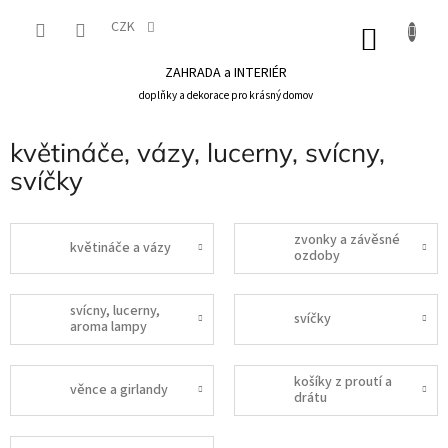
Přejít
na
CZK
NÁKU
obsah
KOŠÍK
ZAHRADA a INTERIÉR
doplňky a dekorace pro krásný domov
květináče, vázy, lucerny, svícny,
svíčky
zvonky a závěsné
květináče a vázy
ozdoby
svícny, lucerny,
svíčky
aroma lampy
košíky z proutí a
věnce a girlandy
drátu