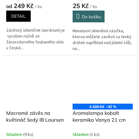
249 Kč
25 Kč
od
/ ks
/ ks
DETAIL
Do košíku
Závěsný skleníček (aerárium) je
Miniaturní skleněná vázička,
vyroben ručně ze
kterou můžete zavěsit za tenký
žáruvzdorného foukaného skla
drátek například nad jídelní stůl,
v české...
na...
1 320 Kč
–40 %
Macramé závěs na
Aromalampa kobalt
květináč šedý IB Laursen
keramika Vanya 21 cm
Skladem
(9 ks)
Skladem
(1 ks)