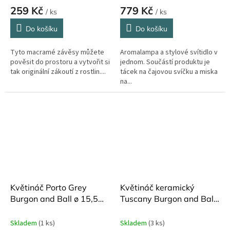
259 Kč
779 Kč
/ ks
/ ks
Do košíku
Do košíku
Tyto macramé závěsy můžete
Aromalampa a stylové svítidlo v
pověsit do prostoru a vytvořit si
jednom. Součástí produktu je
tak originální zákoutí z rostlin....
tácek na čajovou svíčku a miska
na...
Květináč Porto Grey
Květináč keramický
Burgon and Ball ø 15,5
Tuscany Burgon and Ball
cm
12 x 13 cm
Skladem
(1 ks)
Skladem
(3 ks)