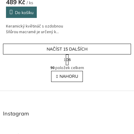
489 Kč
/ ks
Do košíku
Keramický květináč s ozdobnou
šňůrou macramé je určený k...
NAČÍST 15 DALŠÍCH
S
1
6
t
O
r
90
položek celkem
v
á
l
NAHORU
n
á
k
o
d
v
Z
a
á
c
á
n
í
p
í
p
a
Instagram
r
t
v
í
k
y