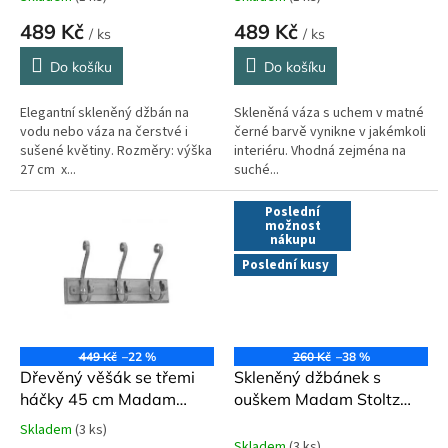
ů
489 Kč
489 Kč
/ ks
/ ks
Do košíku
Do košíku
Elegantní skleněný džbán na
Skleněná váza s uchem v matné
vodu nebo váza na čerstvé i
černé barvě vynikne v jakémkoli
sušené květiny. Rozměry: výška
interiéru. Vhodná zejména na
27 cm x...
suché...
Poslední
možnost
nákupu
Poslední kusy
449 Kč
–22 %
260 Kč
–38 %
Dřevěný věšák se třemi
Skleněný džbánek s
háčky 45 cm Madam
ouškem Madam Stoltz
Stoltz
300 ml
Skladem
(3 ks)
Průměrné
Skladem
(3 ks)