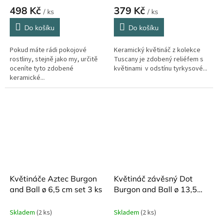
498 Kč
379 Kč
/ ks
/ ks
Do košíku
Do košíku
Pokud máte rádi pokojové
Keramický květináč z kolekce
rostliny, stejně jako my, určitě
Tuscany je zdobený reliéfem s
oceníte tyto zdobené
květinami v odstínu tyrkysové...
keramické...
Květináče Aztec Burgon
Květináč závěsný Dot
and Ball ø 6,5 cm set 3 ks
Burgon and Ball ø 13,5
cm
Skladem
(2 ks)
Skladem
(2 ks)