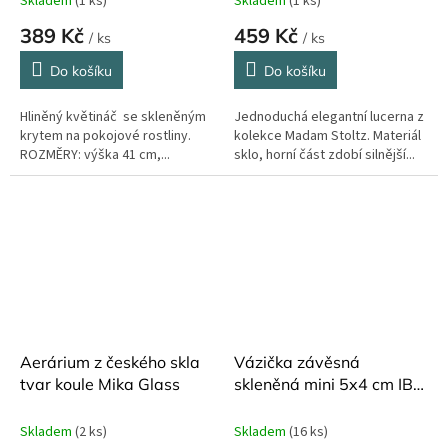
Skladem
(1 ks)
Skladem
(1 ks)
389 Kč
459 Kč
/ ks
/ ks
Do košíku
Do košíku
Hliněný květináč se skleněným
Jednoduchá elegantní lucerna z
krytem na pokojové rostliny.
kolekce Madam Stoltz. Materiál
ROZMĚRY: výška 41 cm,...
sklo, horní část zdobí silnější...
Aerárium z českého skla
Vázička závěsná
tvar koule Mika Glass
skleněná mini 5x4 cm IB
Laursen
Skladem
(2 ks)
Skladem
(16 ks)