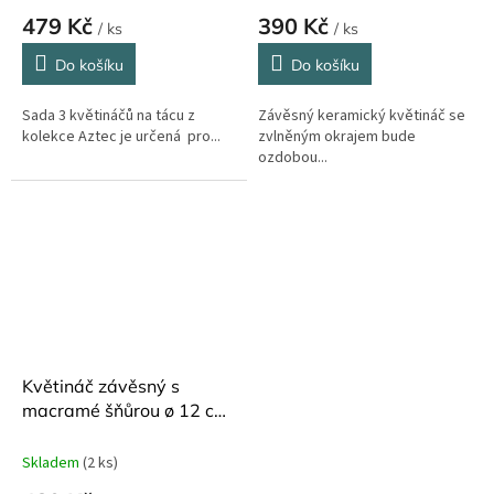
479 Kč
390 Kč
/ ks
/ ks
Do košíku
Do košíku
Sada 3 květináčů na tácu z
Závěsný keramický květináč se
kolekce Aztec je určená pro...
zvlněným okrajem bude
ozdobou...
Květináč závěsný s
macramé šňůrou ø 12 cm
Burgon and Ball
Skladem
(2 ks)