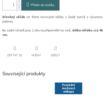
Přidat do košíku
Dřevěný věšák
se třemi kovovými háčky v šedé barvě s výraznou
patinou.
Na zadní straně jsou 2 oka na připevnění na zeď,
délka věšáku cca 45
cm.
ZEPTAT SE
HLÍDAT
SDÍLET
Související produkty
Poslední
možnost
nákupu