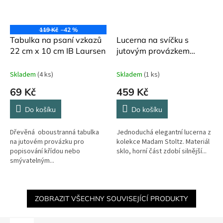
119 Kč
–42 %
Tabulka na psaní vzkazů
Lucerna na svíčku s
22 cm x 10 cm IB Laursen
jutovým provázkem
Madam Stoltz
Skladem
(4 ks)
Skladem
(1 ks)
69 Kč
459 Kč
Do košíku
Do košíku
Dřevěná oboustranná tabulka
Jednoduchá elegantní lucerna z
na jutovém provázku pro
kolekce Madam Stoltz. Materiál
popisování křídou nebo
sklo, horní část zdobí silnější...
smývatelným...
ZOBRAZIT VŠECHNY SOUVISEJÍCÍ PRODUKTY