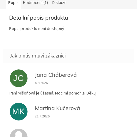
Popis
Hodnocení (1)
Diskuze
Detailní popis produktu
Popis produktu není dostupný
Jana Cháberová
JC
Hodnocení obchodu je 5 z 5 hvězdiček.
4.8.2026
Paní Mišoňová je úžasná. Moc mi pomohla. Děkuji.
Martina Kučerová
MK
Hodnocení obchodu je 5 z 5 hvězdiček.
21.7.2026
Hodnocení obchodu je 5 z 5 hvězdiček.