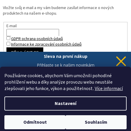
Vložte svůj e-mail a my vám budeme zasílat informace o nových
produktech na našem e-shopu.
E-mail
GDPR ochrana osobních údajů
Informace ke zpracování osobních údajů
PŘIHLÁSIT SE
Sleva na první nákup
Přihlaste se k našim novinkám
a 5% sleva
je Vaše.
Používáme cookies, abychom Vám umožnili pohodlné
prohlížení webu a díky analýze provozu webu neustále
zlepšovali jeho funkce, výkon a použitelnost
.
Více informací
Chci novinky a slevu
Vytvořil Shoptet
Vaše data jsou u nás v bezpečí.
Nastavení
Copyright 2026
ZAHRADA a INTERIÉR
. Všechna práva vyhrazena.
Upravit nastavení cookies
Odmítnout
Souhlasím