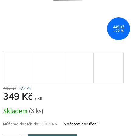
449 Kč
–22 %
449 Kč
–22 %
349 Kč
/ ks
Měrná
Skladem
(3 ks)
cena:
Můžeme doručit do:
11.8.2026
Možnosti doručení