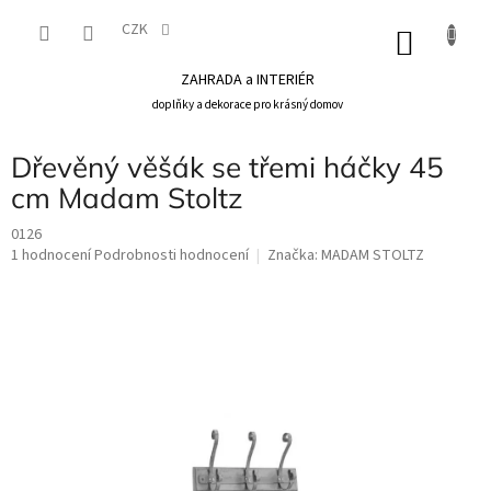
Přejít
na
CZK
NÁKU
obsah
KOŠÍK
ZAHRADA a INTERIÉR
doplňky a dekorace pro krásný domov
Dřevěný věšák se třemi háčky 45
cm Madam Stoltz
0126
Průměrné
1 hodnocení
Podrobnosti hodnocení
Značka:
MADAM STOLTZ
hodnocení
produktu
je
5,0
z
5
hvězdiček.