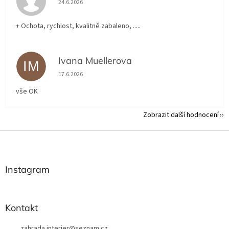
24.6.2026
+ Ochota, rychlost, kvalitně zabaleno, .....
Ivana Muellerova
IM
Hodnocení obchodu je 5 z 5 hvězdiček.
17.6.2026
vše OK
Zobrazit další hodnocení
Z
á
p
a
Instagram
t
í
Kontakt
zahrada.interier
@
seznam.cz