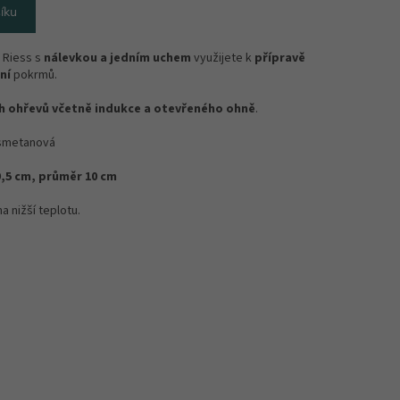
íku
 Riess s
nálevkou a jedním uchem
využijete k
přípravě
ní
pokrmů.
h ohřevů včetně indukce a otevřeného ohně
.
smetanová
9,5 cm, průměr 10 cm
a nižší teplotu.