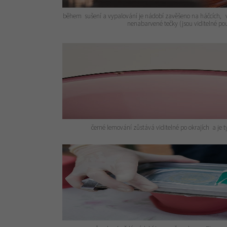
během sušení a vypalování je nádobí zavěšeno na háčcích, v 
nenabarvené tečky (jsou viditelné p
černé lemování zůstává viditelné po okrajích a je 