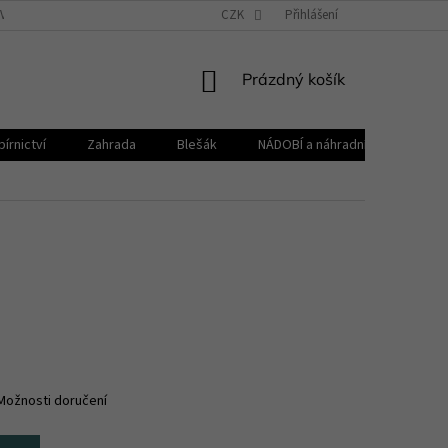
VŠEOBECNÉ OBCHODNÍ PODMÍNKY
CZK
REKLAMAČNÍ ŘÁD
Přihlášení
ZPRACOVÁNÍ 
NÁKUPNÍ
Prázdný košík
KOŠÍK
írnictví
Zahrada
Blešák
NÁDOBÍ a náhradní díly KELOmat
Možnosti doručení