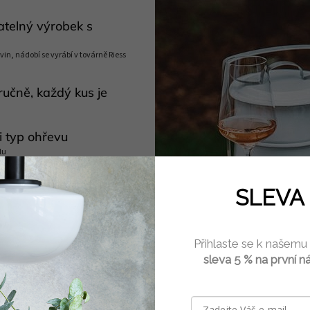
atelný výrobek s
vin, nádobí se vyrábí v továrně Riess
ručně, každý kus je
i typ ohřevu
lu
 barvami a vysokým
SLEVA 
i na kempování
é vaření
Přihlaste se k našemu
 udržuje požadovanou teplotu
sleva 5 % na první n
myčce nádobí
í povrch bez pórů