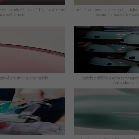
těchto místech pak zůstávají dvě černé
mírné odlišnosti v barevnosti u stejné
ouze pod lemem)
ručním namáčením v bare
typické pro smaltované nádobí
u nádobí z těžšího plechu (aromapots,
černý okraj (n