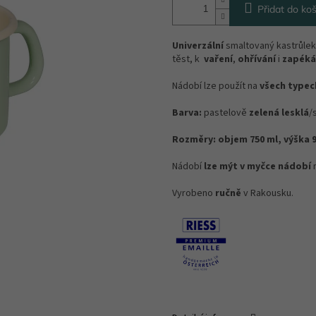
Přidat do koš
Univerzální
smaltovaný kastrůlek
těst, k
vaření
,
ohřívání
i
zapéká
Nádobí lze použít na
všech typec
Barva:
pastelově
zelená lesklá
/
Rozměry:
objem 750 ml, výška 
Nádobí
lze mýt v myčce nádobí
n
Vyrobeno
ručně
v Rakousku.