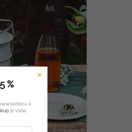
5 %
 newsletteru a
ákup
je Vaše.