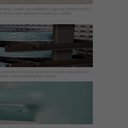
 kolekce, drobné nepravidelnosti na glazuře (barvení probíhá
vné lázni nebo sprejováním podle typu nádobí)
 pečící formy) zůstává po barvení a sušení na okrajích silný
ádobí je sušeno položené dnem vzhůru)