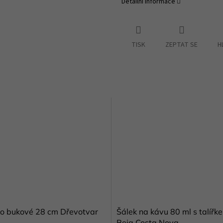
Detailní informace
TISK
ZEPTAT SE
H
o bukové 28 cm Dřevotvar
Šálek na kávu 80 ml s talířk
Beja Costa Nova