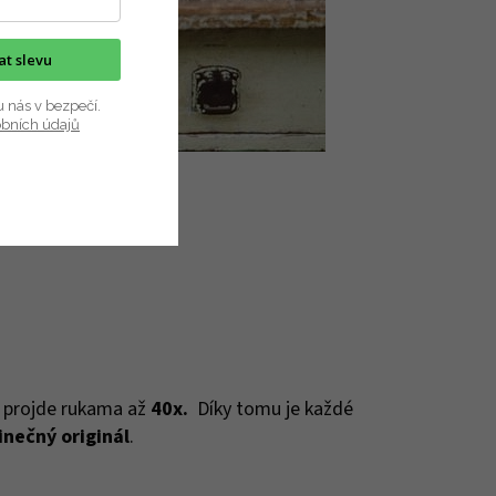
kat slevu
u nás v bezpečí.
obních údajů
, projde rukama až
40x.
Díky tomu je každé
inečný originál
.