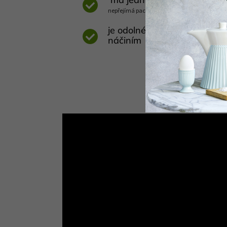
nepřejímá pachy jiných potravin a mohou ho p
je odolné proti poškrábání
náčiním