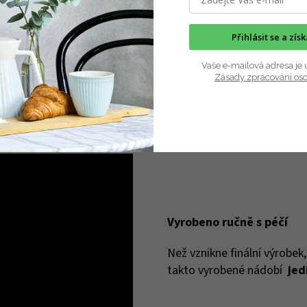
oužívat osoby alergické na nikl
Přihlásit se a zís
 kovovým kuchyňským
Vaše e-mailová adresa je 
Zásady zpracování os
Vyrobeno ručně s péčí
Než vznikne finální výrobek
takto vyrobené nádobí
jed