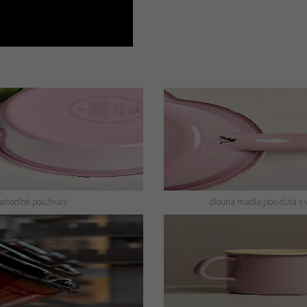
pohodlné používání
dlouhá madla jsou dutá s 