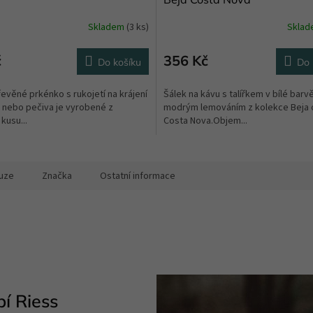
Skladem
(3 ks)
Skla
Průměrné
hodnocení
produktu
č
356 Kč
Do košíku
Do 
je
5,0
evěné prkénko s rukojetí na krájení
Šálek na kávu s talířkem v bílé barv
z
 nebo pečiva je vyrobené z
modrým lemováním z kolekce Beja 
5
kusu...
Costa Nova.Objem...
hvězdiček.
uze
Značka
Ostatní informace
í Riess