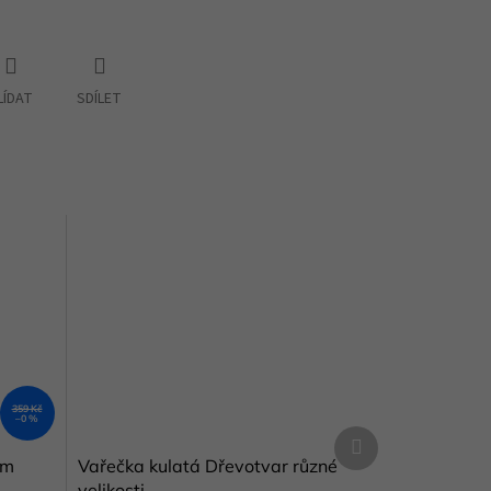
LÍDAT
SDÍLET
359 Kč
–0 %
Další
produkt
em
Vařečka kulatá Dřevotvar různé
velikosti