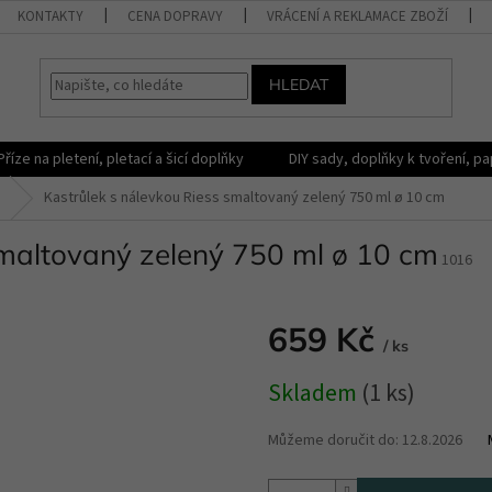
KONTAKTY
CENA DOPRAVY
VRÁCENÍ A REKLAMACE ZBOŽÍ
HLEDAT
Příze na pletení, pletací a šicí doplňky
DIY sady, doplňky k tvoření, pap
Kastrůlek s nálevkou Riess smaltovaný zelený 750 ml ø 10 cm
smaltovaný zelený 750 ml ø 10 cm
1016
659 Kč
/ ks
Měrná
Skladem
(1 ks)
cena:
Můžeme doručit do:
12.8.2026