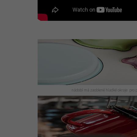
nádobí má zaoblené hladké okraje pro 