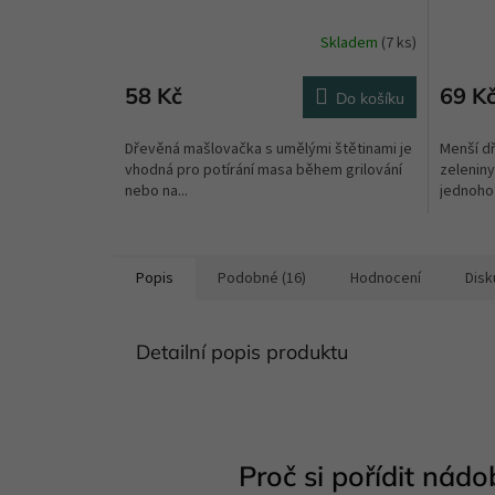
Skladem
(7 ks)
58 Kč
69 K
Do košíku
Dřevěná mašlovačka s umělými štětinami je
Menší dř
vhodná pro potírání masa během grilování
zeleniny
nebo na...
jednoho 
Popis
Podobné (16)
Hodnocení
Disk
Detailní popis produktu
Proč si pořídit nádob