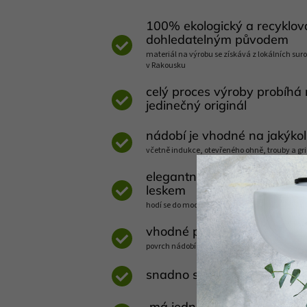
100% ekologický a recyklov
dohledatelným původem
materiál na výrobu se získává z lokálních suro
v Rakousku
celý proces výroby probíhá 
jedinečný originál
nádobí je vhodné na jakýkol
včetně indukce, otevřeného ohně, trouby a gri
elegantní design s jasnými
leskem
hodí se do moderní i venkovské kuchyně, ale 
vhodné pro úsporné a zdrav
povrch nádobí se rychle rozehřívá a dlouho si
snadno se čistí, lze mýt v 
má jednolitý antibakteriáln