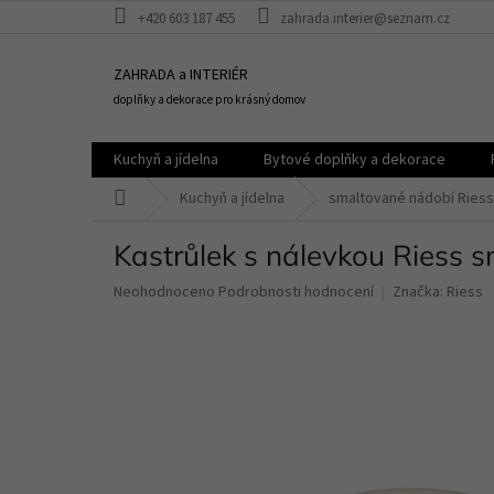
Přejít
+420 603 187 455
zahrada.interier@seznam.cz
na
obsah
ZAHRADA a INTERIÉR
doplňky a dekorace pro krásný domov
Kuchyň a jídelna
Bytové doplňky a dekorace
Domů
Kuchyň a jídelna
smaltované nádobí Riess
Kastrůlek s nálevkou Riess 
Průměrné
Neohodnoceno
Podrobnosti hodnocení
Značka:
Riess
hodnocení
produktu
je
0,0
z
5
hvězdiček.