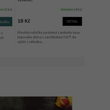
dem
(3 ks)
Skladem
(4 ks)
18 Kč
DETAIL
košíku
Dřevěná vařečka vyrobená z jednoho kusu
ě s
bukového dřeva s certifikátem FSC®. Na
od
výběr z několika...