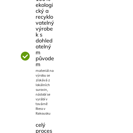
ekologi
cký a
recyklo
vatelný
výrobe
k s
dohled
atelný
m
původe
m
materiál na
výrobu se
získává z
lokálních
surovin,
nádobí se
vyrábí v
továrně
Riess v
Rakousku
celý
proces