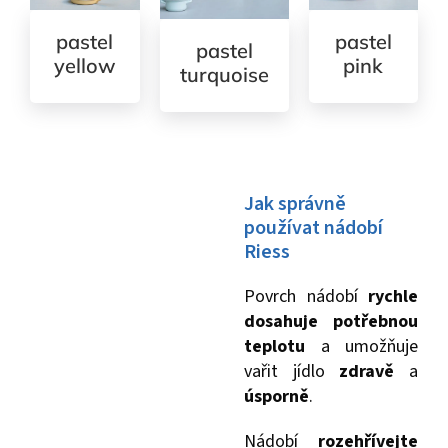
pastel
pastel
pastel
yellow
pink
turquoise
Jak správně
používat nádobí
Riess
Povrch nádobí
rychle
dosahuje potřebnou
teplotu
a umožňuje
vařit jídlo
zdravě
a
úsporně
.
Nádobí
rozehřívejte