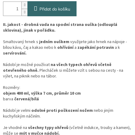
Přidat do košíku
II. jakost - drobná vada na spodní strana ouška (odlouplá
sklovina), jinak v pořádku.
Smaltovaný hrnek s
jedním ouškem
využijete jako hrnek na nápoje -
bílou kávu, čaj a kakao nebo k
ohřívání
a
zapékání potravin
a k
servírování.
Nádobí je možné používat
na všech typech ohřevů včetně
otevřeného ohně.
Plecháček si můžete vzít s sebou na cesty - na
výlet, na piknik nebo na tábor.
Rozměry:
objem 400 ml, výška 7 cm, průměr 10 cm
barva
červená/bílá
Nádobí je velmi
odolné proti poškození nožem
nebo jiným
kuchyňským náčiním.
Je vhodné na
všechny typy ohřevů
(včetně indukce, trouby a kamen),
může se
mýt v myčce nádobí.