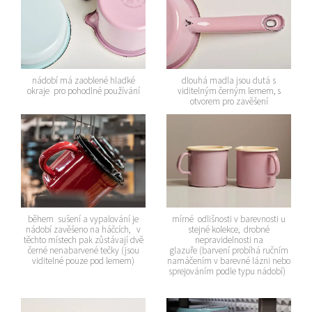
nádobí má zaoblené hladké
dlouhá madla jsou dutá s
okraje pro pohodlné používání
viditelným černým lemem, s
otvorem pro zavěšení
během sušení a vypalování je
mírné odlišnosti v barevnosti u
nádobí zavěšeno na háčcích, v
stejné kolekce, drobné
těchto místech pak zůstávají dvě
nepravidelnosti na
černé nenabarvené tečky (jsou
glazuře (barvení probíhá ručním
viditelné pouze pod lemem)
namáčením v barevné lázni nebo
sprejováním podle typu nádobí)