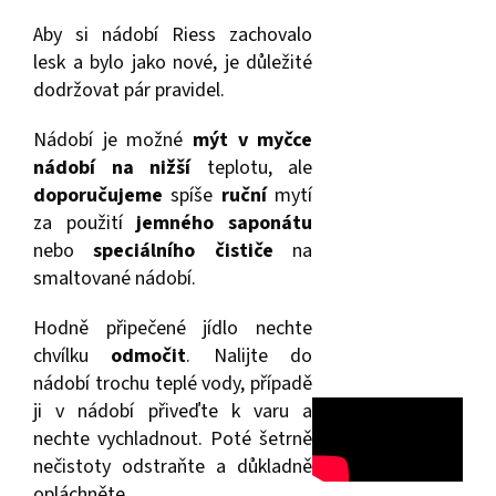
Aby si nádobí Riess zachovalo
lesk a bylo jako nové, je důležité
dodržovat pár pravidel.
Nádobí je možné
mýt v myčce
nádobí na nižší
teplotu, ale
doporučujeme
spíše
ruční
mytí
za použití
jemného saponátu
nebo
speciálního čističe
na
smaltované nádobí.
Hodně připečené jídlo nechte
chvílku
odmočit
. Nalijte do
nádobí trochu teplé vody, případě
ji v nádobí přiveďte k varu a
nechte vychladnout. Poté šetrně
nečistoty odstraňte a důkladně
opláchněte.