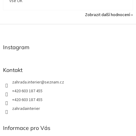
vše OK
Zobrazit další hodnocení
Z
á
p
a
Instagram
t
í
Kontakt
zahrada.interier
@
seznam.cz
+420 603 187 455
+420 603 187 455
zahradainterier
Informace pro Vás