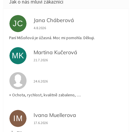
Jana Cháberová
JC
Hodnocení obchodu je 5 z 5 hvězdiček.
4.8.2026
Paní Mišoňová je úžasná. Moc mi pomohla. Děkuji.
Martina Kučerová
MK
Hodnocení obchodu je 5 z 5 hvězdiček.
21.7.2026
Hodnocení obchodu je 5 z 5 hvězdiček.
24.6.2026
+ Ochota, rychlost, kvalitně zabaleno, .....
Ivana Muellerova
IM
Hodnocení obchodu je 5 z 5 hvězdiček.
17.6.2026