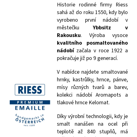
Historie rodinné firmy Riess
sahá až do roku 1550, kdy bylo
vyrobeno první nádobí v
městečku
Ybbsitz v
Rakousku
. Výroba vysoce
kvalitního posmaltovaného
nádobí
začala v roce 1922 a
pokračuje již po 9 generací.
V nabídce najdete smaltované
hrnky, kastrůlky, hrnce, pánve,
mísy různých tvarů a barev,
kolekci nádobí Aromapots a
tlakové hrnce Kelomat.
Díky výrobní technologii, kdy je
smalt nanášen na ocel při
teplotě až 840 stupňů, má