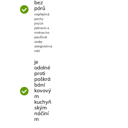
bez
pórů
nepřejímá
pachy
jiných
potravin a
mohou ho
používat
osoby
alergické na
nikl
je
odolné
proti
poškrá
bání
kovový
m
kuchyň
ským
náčiní
m