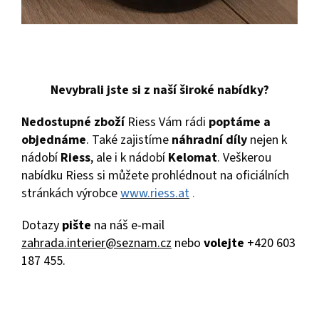
Nevybrali jste si z naší široké nabídky?
Nedostupné zboží
Riess Vám rádi
poptáme a
objednáme
. Také zajistíme
náhradní díly
nejen k
nádobí
Riess
, ale i k nádobí
Kelomat
. Veškerou
nabídku Riess si můžete prohlédnout na oficiálních
stránkách výrobce
www.riess.at
.
Dotazy
pište
na náš e-mail
zahrada.interier@seznam.cz
nebo
volejte
+420 603
187 455.