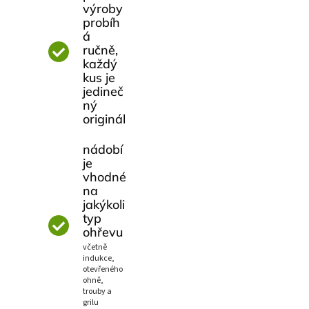
výroby
probíh
á
ručně,
každý
kus je
jedineč
ný
originál
nádobí
je
vhodné
na
jakýkoli
typ
ohřevu
včetně
indukce,
otevřeného
ohně,
trouby a
grilu