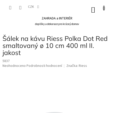
Přejít
na
CZK
NÁKU
obsah
KOŠÍK
ZAHRADA a INTERIÉR
doplňky a dekorace pro krásný domov
Šálek na kávu Riess Polka Dot Red
smaltovaný ø 10 cm 400 ml II.
jakost
5837
Průměrné
Neohodnoceno
Podrobnosti hodnocení
Značka:
Riess
hodnocení
produktu
je
0,0
z
5
hvězdiček.