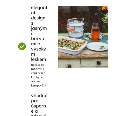
elegant
ní
design
s
jasným
i
barva
mi a
vysoký
m
leskem
hodí se do
moderní i
venkovské
kuchyně,
ale i na
kempování
vhodné
pro
úsporn
é a