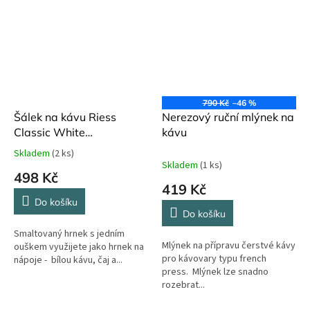
790 Kč
–46 %
Šálek na kávu Riess
Nerezový ruční mlýnek na
Classic White
kávu
smaltovaný ø 10 cm 400
Skladem
(2 ks)
Průměrné
ml
Skladem
(1 ks)
hodnocení
498 Kč
produktu
419 Kč
je
Do košíku
5,0
Do košíku
z
Smaltovaný hrnek s jedním
5
Mlýnek na přípravu čerstvé kávy
ouškem využijete jako hrnek na
hvězdiček.
pro kávovary typu french
nápoje - bílou kávu, čaj a...
press. Mlýnek lze snadno
rozebrat...