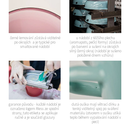
černé lemování zůstává viditelné
u nádobí z těžšího plechu
po okrajích a je typické pro
(aromapots, pečící formy) zůstává
smaltované nádobí
po barvení a sušení na okrajích
silný černý okraj (nádobí je sušeno
položené dnem vzhůru)
garance původu - každé nádobí je
dutá ouška mají větrací dírku a
označeno logem Riess ze spodní
tenký viditelný spoj po sváření
strany, tato etiketa se aplikuje
materiálu (otvorem v oušku utíká
ručně a je součástí glazury
teplo během vypalování nádobí v
peci)