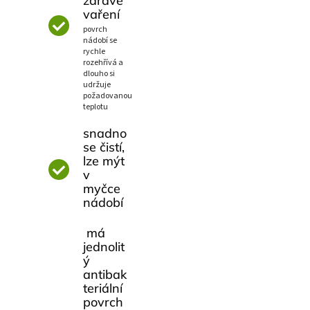
zdravé
vaření
povrch
nádobí se
rychle
rozehřívá a
dlouho si
udržuje
požadovanou
teplotu
snadno
se čistí,
lze mýt
v
myčce
nádobí
má
jednolit
ý
antibak
teriální
povrch