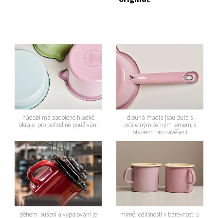
nádobí má zaoblené hladké
dlouhá madla jsou dutá s
okraje pro pohodlné používání
viditelným černým lemem, s
otvorem pro zavěšení
během sušení a vypalování je
mírné odlišnosti v barevnosti u