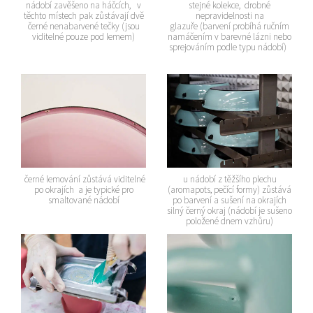
nádobí zavěšeno na háčcích, v
stejné kolekce, drobné
těchto místech pak zůstávají dvě
nepravidelnosti na
černé nenabarvené tečky (jsou
glazuře (barvení probíhá ručním
viditelné pouze pod lemem)
namáčením v barevné lázni nebo
sprejováním podle typu nádobí)
černé lemování zůstává viditelné
u nádobí z těžšího plechu
po okrajích a je typické pro
(aromapots, pečící formy) zůstává
smaltované nádobí
po barvení a sušení na okrajích
silný černý okraj (nádobí je sušeno
položené dnem vzhůru)