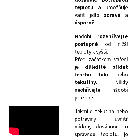
teplotu
a umožňuje
vařit jídlo
zdravě
a
úsporně
.
Nádobí
rozehřívejte
postupně
od nižší
teploty k vyšší.
Před začátkem vaření
je
důležité přidat
trochu tuku
nebo
tekutiny.
Nikdy
neohřívejte nádobí
prázdné.
Jakmile tekutina nebo
potraviny uvnitř
nádoby dosáhnou tu
správnou teplotu, je