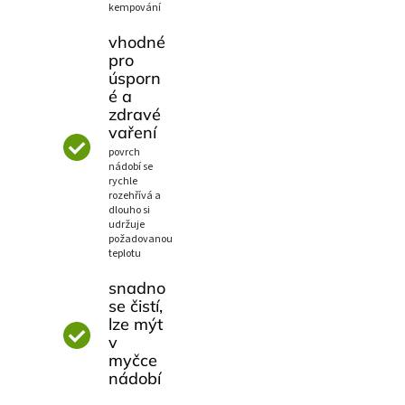
kempování
vhodné
pro
úsporn
é a
zdravé
vaření
povrch
nádobí se
rychle
rozehřívá a
dlouho si
udržuje
požadovanou
teplotu
snadno
se čistí,
lze mýt
v
myčce
nádobí