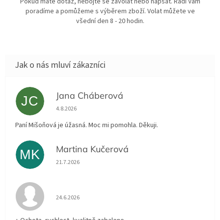
Pokud máte dotaz, nebojte se zavolat nebo napsat. Rádi Vám
poradíme a pomůžeme s výběrem zboží. Volat můžete ve
všední den 8 - 20 hodin.
Jana Cháberová
JC
Hodnocení obchodu je 5 z 5 hvězdiček.
4.8.2026
Paní Mišoňová je úžasná. Moc mi pomohla. Děkuji.
Martina Kučerová
MK
Hodnocení obchodu je 5 z 5 hvězdiček.
21.7.2026
Hodnocení obchodu je 5 z 5 hvězdiček.
24.6.2026