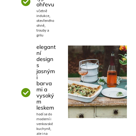
ohřevu
včetně
indukce,
otevřeného
ohně,
trouby a
grilu
elegant
ní
design
s
jasným
i
barva
mi a
vysoký
m
leskem
hodí se do
moderní i
venkovské
kuchyně,
ale i na