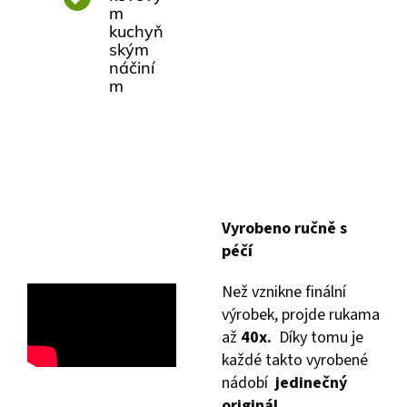
m
kuchyň
ským
náčiní
m
Vyrobeno ručně s
péčí
Než vznikne finální
výrobek, projde rukama
až
40x.
Díky tomu je
každé takto vyrobené
nádobí
jedinečný
originál
.