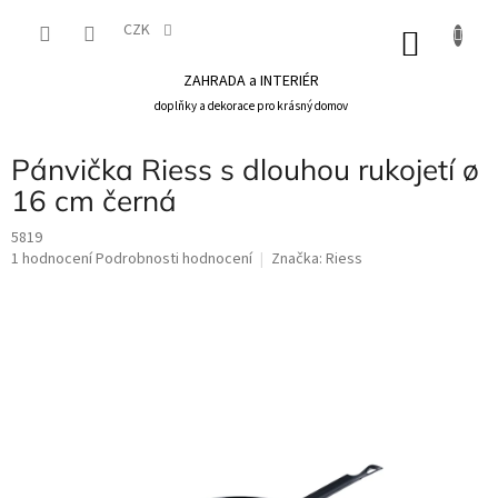
Přejít
na
CZK
NÁKU
obsah
KOŠÍK
ZAHRADA a INTERIÉR
doplňky a dekorace pro krásný domov
Pánvička Riess s dlouhou rukojetí ø
16 cm černá
5819
Průměrné
1 hodnocení
Podrobnosti hodnocení
Značka:
Riess
hodnocení
produktu
je
5,0
z
5
hvězdiček.