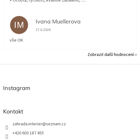
+ Ochota, rychlost, kvalitně zabaleno, .....
Ivana Muellerova
IM
Hodnocení obchodu je 5 z 5 hvězdiček.
17.6.2026
vše OK
Zobrazit další hodnocení
Z
á
p
a
Instagram
t
í
Kontakt
zahrada.interier
@
seznam.cz
+420 603 187 455