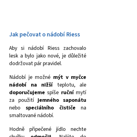
Jak pečovat o nádobí Riess
Aby si nádobí Riess zachovalo
lesk a bylo jako nové, je důležité
dodržovat pár pravidel.
Nádobí je možné
mýt v myčce
nádobí na nižší
teplotu, ale
doporučujeme
spíše
ruční
mytí
za použití
jemného saponátu
nebo
speciálního čističe
na
smaltované nádobí.
Hodně připečené jídlo nechte
chvílku
odmočit
. Nalijte do