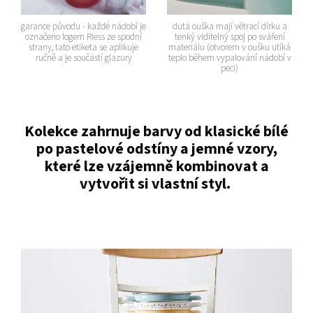
garance původu - každé nádobí je
dutá ouška mají větrací dírku a
označeno logem Riess ze spodní
tenký viditelný spoj po sváření
strany, tato etiketa se aplikuje
materiálu (otvorem v oušku utíká
ručně a je součástí glazury
teplo během vypalování nádobí v
peci)
Kolekce zahrnuje barvy od klasické bílé
po pastelové odstíny a jemné vzory,
které lze vzájemně kombinovat a
vytvořit si vlastní styl.