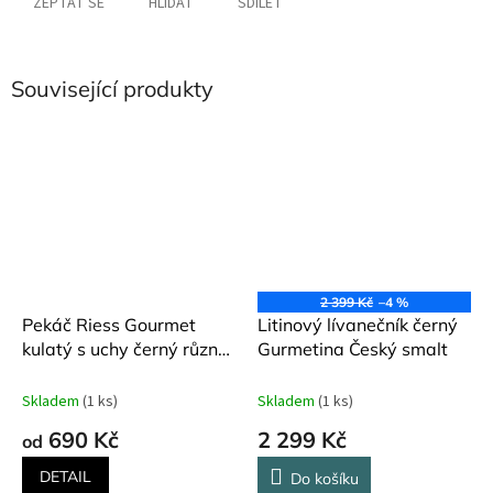
ZEPTAT SE
HLÍDAT
SDÍLET
Související produkty
2 399 Kč
–4 %
Pekáč Riess Gourmet
Litinový lívanečník černý
kulatý s uchy černý různé
Gurmetina Český smalt
velikosti
Skladem
(1 ks)
Skladem
(1 ks)
690 Kč
2 299 Kč
od
DETAIL
Do košíku