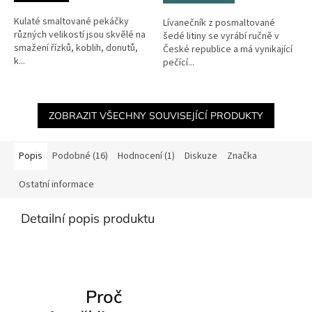
Kulaté smaltované pekáčky
Lívanečník z posmaltované
různých velikostí jsou skvělé na
šedé litiny se vyrábí ručně v
smažení řízků, koblih, donutů,
České republice a má vynikající
k...
pečící...
ZOBRAZIT VŠECHNY SOUVISEJÍCÍ PRODUKTY
Popis
Podobné (16)
Hodnocení (1)
Diskuze
Značka
Ostatní informace
Detailní popis produktu
Proč