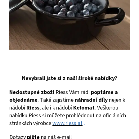
Nevybrali jste si z naší široké nabídky?
Nedostupné zboží
Riess Vám rádi
poptáme a
objednáme
. Také zajistíme
náhradní díly
nejen k
nádobí
Riess
, ale i k nádobí
Kelomat
. Veškerou
nabídku Riess si můžete prohlédnout na oficiálních
stránkách výrobce
www.riess.at
.
Dotazy
pište
na náš e-mail