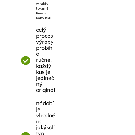
vyrábí v
továrně
Riess v
Rakousku
celý
proces
výroby
probíh
á
ručně,
každý
kus je
jedineč
ný
originál
nádobí
je
vhodné
na
jakýkoli
typ