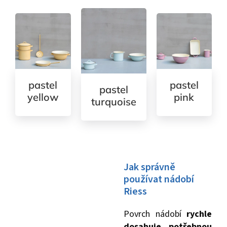
pastel
pastel
pastel
yellow
pink
turquoise
Jak správně
používat nádobí
Riess
Povrch nádobí
rychle
dosahuje potřebnou