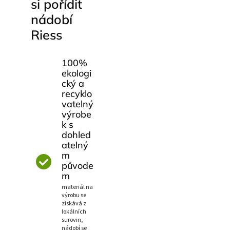
si pořídit
nádobí
Riess
100%
ekologi
cký a
recyklo
vatelný
výrobe
k s
dohled
atelný
m
původe
m
materiál na
výrobu se
získává z
lokálních
surovin,
nádobí se