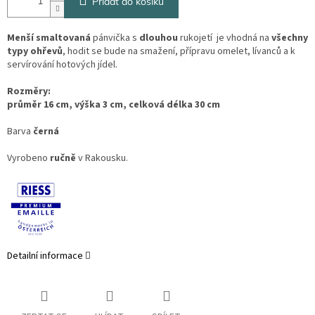
Přidat do košíku
Menší smaltovaná
pánvička s
dlouhou
rukojetí je vhodná na
všechny
typy ohřevů
, hodit se bude na smažení, přípravu omelet, lívanců a k
servírování hotových jídel.
Rozměry:
průměr 16 cm, výška 3 cm, celková délka 30 cm
Barva
černá
Vyrobeno
ručně
v Rakousku.
Detailní informace