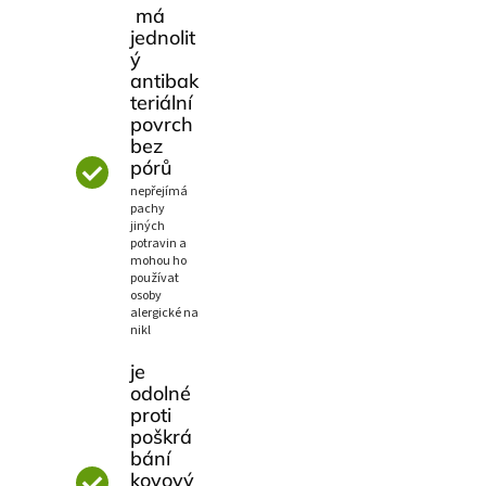
má
jednolit
ý
antibak
teriální
povrch
bez
pórů
nepřejímá
pachy
jiných
potravin a
mohou ho
používat
osoby
alergické na
nikl
je
odolné
proti
poškrá
bání
kovový