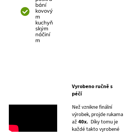
bání
kovový
m
kuchyň
ským
náčiní
m
Vyrobeno ručně s
péčí
Než vznikne finální
výrobek, projde rukama
až
40x.
Díky tomu je
každé takto vyrobené