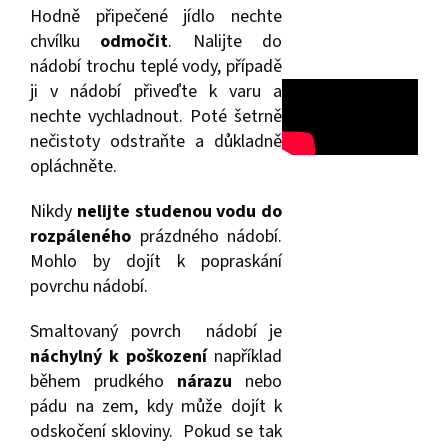
Hodně připečené jídlo nechte
chvílku
odmočit
. Nalijte do
nádobí trochu teplé vody, případě
ji v nádobí přiveďte k varu a
nechte vychladnout. Poté šetrně
nečistoty odstraňte a důkladně
opláchněte.
Nikdy
nelijte studenou vodu do
rozpáleného
prázdného nádobí.
Mohlo by dojít k popraskání
povrchu nádobí.
Smaltovaný povrch nádobí je
náchylný k poškození
například
během prudkého
nárazu
nebo
pádu na zem, kdy může dojít k
odskočení skloviny. Pokud se tak