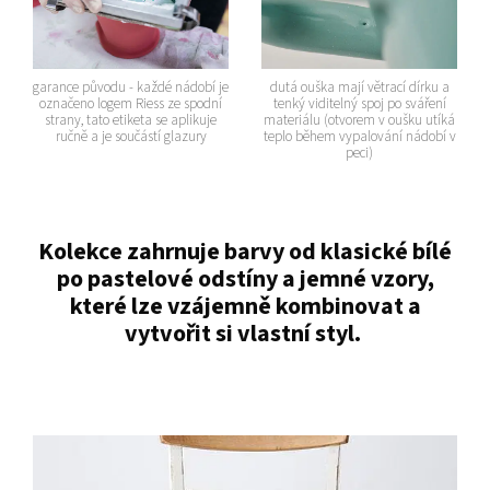
garance původu - každé nádobí je
dutá ouška mají větrací dírku a
označeno logem Riess ze spodní
tenký viditelný spoj po sváření
strany, tato etiketa se aplikuje
materiálu (otvorem v oušku utíká
ručně a je součástí glazury
teplo během vypalování nádobí v
peci)
Kolekce zahrnuje barvy od klasické bílé
po pastelové odstíny a jemné vzory,
které lze vzájemně kombinovat a
vytvořit si vlastní styl.