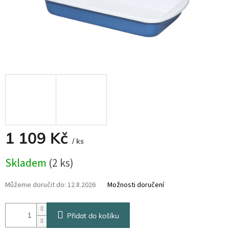
1 109 Kč
/ ks
Měrná
Skladem
(2 ks)
cena:
Můžeme doručit do:
12.8.2026
Možnosti doručení
Přidat do košíku