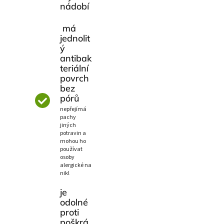
nádobí
má
jednolit
ý
antibak
teriální
povrch
bez
pórů
nepřejímá
pachy
jiných
potravin a
mohou ho
používat
osoby
alergické na
nikl
je
odolné
proti
poškrá