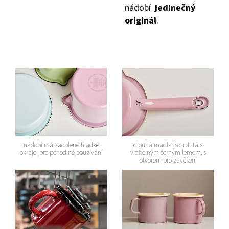
nádobí
jedinečný
originál
.
nádobí má zaoblené hladké
dlouhá madla jsou dutá s
okraje pro pohodlné používání
viditelným černým lemem, s
otvorem pro zavěšení