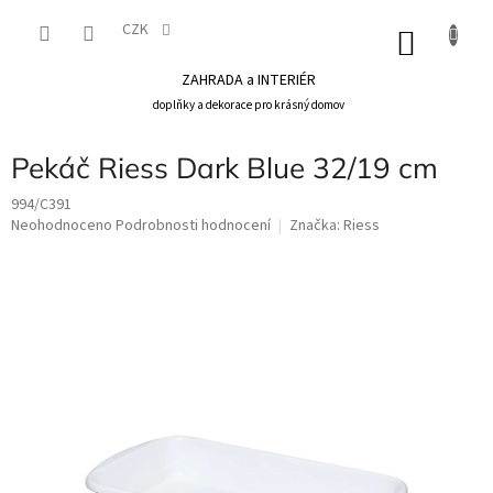
Přejít
na
CZK
NÁKU
obsah
KOŠÍK
ZAHRADA a INTERIÉR
doplňky a dekorace pro krásný domov
Pekáč Riess Dark Blue 32/19 cm
994/C391
Průměrné
Neohodnoceno
Podrobnosti hodnocení
Značka:
Riess
hodnocení
produktu
je
0,0
z
5
hvězdiček.