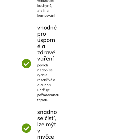
venkovské
kuchyně,
ale i na
kempování
vhodné
pro
úsporn
é a
zdravé
vaření
povrch
nádobí se
rychle
rozehřívá a
dlouho si
udržuje
požadovanou
teplotu
snadno
se čistí,
lze mýt
v
myčce