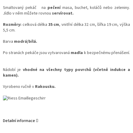
Smaltovaný pekáč na
pečení
masa, buchet, koláčů nebo zeleniny.
Jídlo v něm můžete rovnou
servírovat.
Rozměry:
celková délka
35 cm
, vnitřní délka 32 cm, šířka 19 cm, výška
5,5 cm.
Barva
modrá/bílá.
Po stranách pekáče jsou vytvarovaná
madla
k bezpečnému přenášení.
Nádobí je
vhodné na všechny typy povrchů (včetně indukce a
kamen).
Vyrobeno ručně v
Rakousku.
Detailní informace