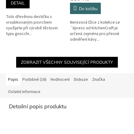
je
DETAIL
5,0
Do košíku
z
Tuto dřevěnou destičku s
5
vroubkovaným povrchem
Nerezová lžíce z kolekce Le
hvězdiček.
využijete při výrobě těstovin
´Xpress od KitchenCraft je
typu gnocchi...
určená zejména pro přesné
odměření kávy...
ZOBRAZIT VŠECHNY SOUVISEJÍCÍ PRODUKTY
Popis
Podobné (16)
Hodnocení
Diskuze
Značka
Ostatní informace
Detailní popis produktu