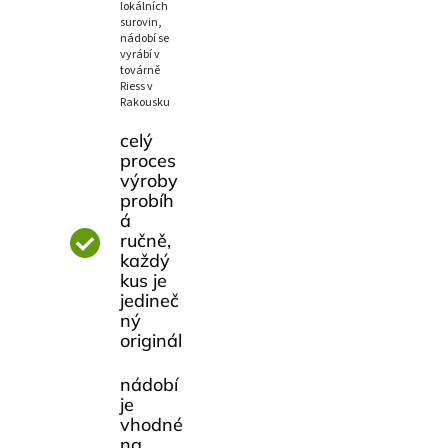
lokálních
surovin,
nádobí se
vyrábí v
továrně
Riess v
Rakousku
celý
proces
výroby
probíh
á
ručně,
každý
kus je
jedineč
ný
originál
nádobí
je
vhodné
na