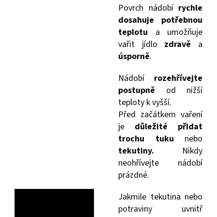
Povrch nádobí
rychle
dosahuje potřebnou
teplotu
a umožňuje
vařit jídlo
zdravě
a
úsporně
.
Nádobí
rozehřívejte
postupně
od nižší
teploty k vyšší.
Před začátkem vaření
je
důležité přidat
trochu tuku
nebo
tekutiny.
Nikdy
neohřívejte nádobí
prázdné.
Jakmile tekutina nebo
potraviny uvnitř