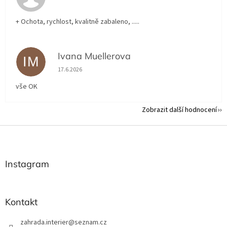
+ Ochota, rychlost, kvalitně zabaleno, .....
Ivana Muellerova
IM
Hodnocení obchodu je 5 z 5 hvězdiček.
17.6.2026
vše OK
Zobrazit další hodnocení
Z
á
p
a
Instagram
t
í
Kontakt
zahrada.interier
@
seznam.cz