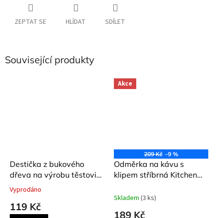
ZEPTAT SE
HLÍDAT
SDÍLET
Související produkty
Akce
209 Kč
–9 %
Destička z bukového
Odměrka na kávu s
dřeva na výrobu těstovin
klipem stříbrná Kitchen
a gnocchi
Craft
Vyprodáno
Průměrné
Skladem
(3 ks)
hodnocení
119 Kč
produktu
189 Kč