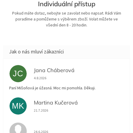
Individuální přístup
Pokud máte dotaz, nebojte se zavolat nebo napsat. Rádi Vám
poradíme a pomůžeme s výběrem zboží. Volat můžete ve
všední den 8 - 20 hodin.
Jana Cháberová
JC
Hodnocení obchodu je 5 z 5 hvězdiček.
4.8.2026
Paní Mišoňová je úžasná. Moc mi pomohla. Děkuji.
Martina Kučerová
MK
Hodnocení obchodu je 5 z 5 hvězdiček.
21.7.2026
Hodnocení obchodu je 5 z 5 hvězdiček.
24.6.2026