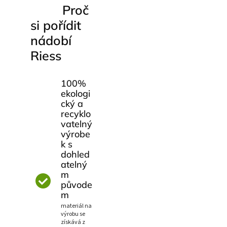
Proč
si pořídit
nádobí
Riess
100%
ekologi
cký a
recyklo
vatelný
výrobe
k s
dohled
atelný
m
původe
m
materiál na
výrobu se
získává z