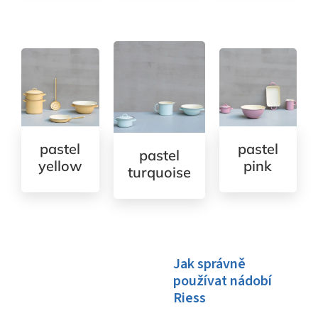
pastel
pastel
pastel
yellow
pink
turquoise
Jak správně
používat nádobí
Riess