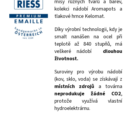
mísy různých tvarů a barev,
kolekci nádobí Aromapots a
tlakové hrnce Kelomat.
Díky výrobní technologii, kdy je
smalt nanášen na ocel při
teplotě až 840 stupňů, má
veškeré nádobí
dlouhou
životnost.
Suroviny pro výrobu nádobí
(kov, sklo, voda) se získávají z
místních zdrojů
a továrna
neprodukuje žádné CO2
,
protože využívá vlastní
hydroelektrárnu.