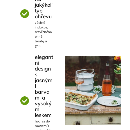
jakýkoli
typ
ohřevu
včetně
indukce,
otevřeného
ohně,
trouby a
grilu
elegant
ní
design
s
jasným
i
barva
mi a
vysoký
m
leskem
hodí se do
moderní i