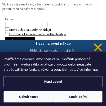
Vložte svůj e-mail a my vám budeme zasílat informace o nových
produktech na našem e-shopu.
E-mail
GDPR ochrana osobních údajů
Informace ke zpracování osobních údajů
PŘIHLÁSIT SE
Sleva na první nákup
Přihlaste se k našim novinkám
a 5% sleva
je Vaše.
Používáme cookies, abychom Vám umožnili pohodlné
prohlížení webu a díky analýze provozu webu neustále
zlepšovali jeho funkce, výkon a použitelnost
.
Více informací
Chci novinky a slevu
Vytvořil Shoptet
Vaše data jsou u nás v bezpečí.
Nastavení
Copyright 2026
ZAHRADA a INTERIÉR
. Všechna práva vyhrazena.
Odmítnout
Souhlasím
Upravit nastavení cookies