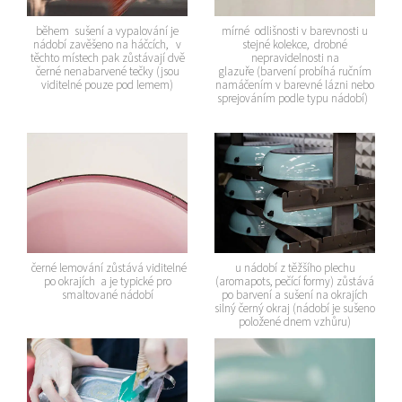
během sušení a vypalování je
mírné odlišnosti v barevnosti u
nádobí zavěšeno na háčcích, v
stejné kolekce, drobné
těchto místech pak zůstávají dvě
nepravidelnosti na
černé nenabarvené tečky (jsou
glazuře (barvení probíhá ručním
viditelné pouze pod lemem)
namáčením v barevné lázni nebo
sprejováním podle typu nádobí)
černé lemování zůstává viditelné
u nádobí z těžšího plechu
po okrajích a je typické pro
(aromapots, pečící formy) zůstává
smaltované nádobí
po barvení a sušení na okrajích
silný černý okraj (nádobí je sušeno
položené dnem vzhůru)