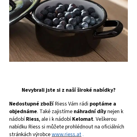
Nevybrali jste si z naší široké nabídky?
Nedostupné zboží
Riess Vám rádi
poptáme a
objednáme
. Také zajistíme
náhradní díly
nejen k
nádobí
Riess
, ale i k nádobí
Kelomat
. Veškerou
nabídku Riess si můžete prohlédnout na oficiálních
stránkách výrobce
www.riess.at
.