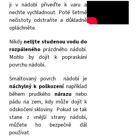
ji v nádobí přiveďte k varu a
nechte vychladnout. Poté šetrně
nečistoty odstraňte a důkladně
opláchněte.
Nikdy
nelijte studenou vodu do
rozpáleného
prázdného nádobí.
Mohlo by dojít k popraskání
povrchu nádobí.
Smaltovaný povrch nádobí je
náchylný k poškození
například
během prudkého
nárazu
nebo
pádu na zem, kdy může dojít k
odskočení skloviny. Pokud se tak
stane z vnější strany nádobí,
můžete ho bezpečně dál
používat.