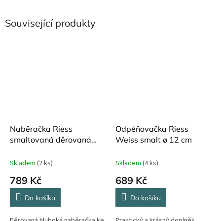
Související produkty
Naběračka Riess
Odpěňovačka Riess
smaltovaná děrovaná
Weiss smalt ø 12 cm
bílá ø 9 cm
Skladem
(2 ks)
Skladem
(4 ks)
789 Kč
689 Kč
Do košíku
Do košíku
Děrovaná hluboká naběračka ke
Praktický a krásný doplněk