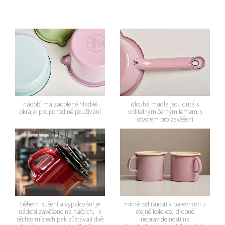
nádobí má zaoblené hladké
dlouhá madla jsou dutá s
okraje pro pohodlné používání
viditelným černým lemem, s
otvorem pro zavěšení
během sušení a vypalování je
mírné odlišnosti v barevnosti u
nádobí zavěšeno na háčcích, v
stejné kolekce, drobné
těchto místech pak zůstávají dvě
nepravidelnosti na