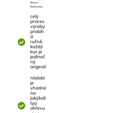
Riess v
Rakousku
celý
proces
výroby
probíh
á
ručně,
každý
kus je
jedineč
ný
originál
nádobí
je
vhodné
na
jakýkoli
typ
ohřevu