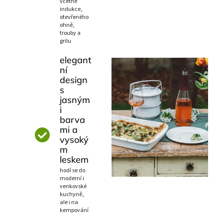
včetně
indukce,
otevřeného
ohně,
trouby a
grilu
elegant
ní
design
s
jasným
i
barva
mi a
vysoký
m
leskem
hodí se do
moderní i
venkovské
kuchyně,
ale i na
kempování