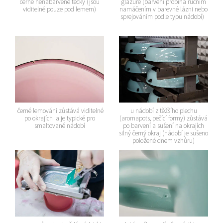
černé nenabarvené tečky (jsou
glazuře (barvení probíhá ručním
viditelné pouze pod lemem)
namáčením v barevné lázni nebo
sprejováním podle typu nádobí)
černé lemování zůstává viditelné
u nádobí z těžšího plechu
po okrajích a je typické pro
(aromapots, pečící formy) zůstává
smaltované nádobí
po barvení a sušení na okrajích
silný černý okraj (nádobí je sušeno
položené dnem vzhůru)