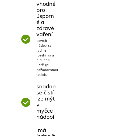
vhodné
pro
úsporn
é a
zdravé
vaření
povrch
nádobí se
rychle
rozehřívá a
dlouho si
udržuje
požadovanou
teplotu
snadno
se čistí,
lze mýt
v
myčce
nádobí
má