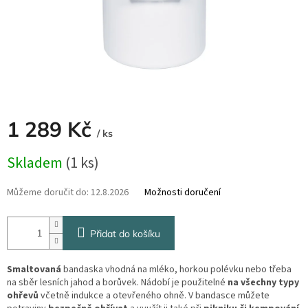
1 289 Kč
/ ks
Měrná
Skladem
(1 ks)
cena:
Můžeme doručit do:
12.8.2026
Možnosti doručení
Přidat do košíku
Smaltovaná
bandaska vhodná na mléko, horkou polévku nebo třeba
na sběr lesních jahod a borůvek. Nádobí je použitelné
na všechny typy
ohřevů
včetně indukce a otevřeného ohně. V bandasce můžete