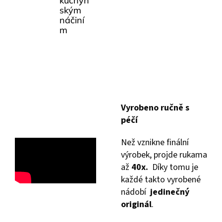
kuchyň
ským
náčiní
m
Vyrobeno ručně s
péčí
Než vznikne finální
výrobek, projde rukama
až
40x.
Díky tomu je
každé takto vyrobené
nádobí
jedinečný
originál
.