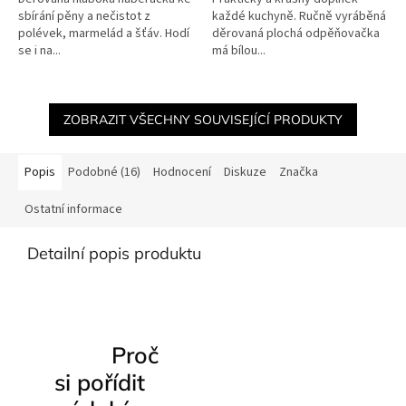
sbírání pěny a nečistot z
každé kuchyně. Ručně vyráběná
polévek, marmelád a šťáv. Hodí
děrovaná plochá odpěňovačka
se i na...
má bílou...
ZOBRAZIT VŠECHNY SOUVISEJÍCÍ PRODUKTY
Popis
Podobné (16)
Hodnocení
Diskuze
Značka
Ostatní informace
Detailní popis produktu
Proč
si pořídit