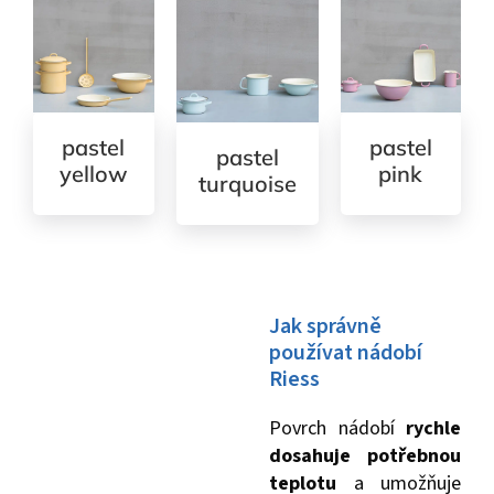
pastel
pastel
pastel
yellow
pink
turquoise
Jak správně
používat nádobí
Riess
Povrch nádobí
rychle
dosahuje potřebnou
teplotu
a umožňuje