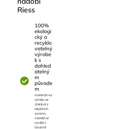
nádobí
Riess
100%
ekologi
cký a
recyklo
vatelný
výrobe
k s
dohled
atelný
m
původe
m
materiál na
výrobu se
získává z
lokálních
surovin,
nádobí se
vyrábí v
továrně