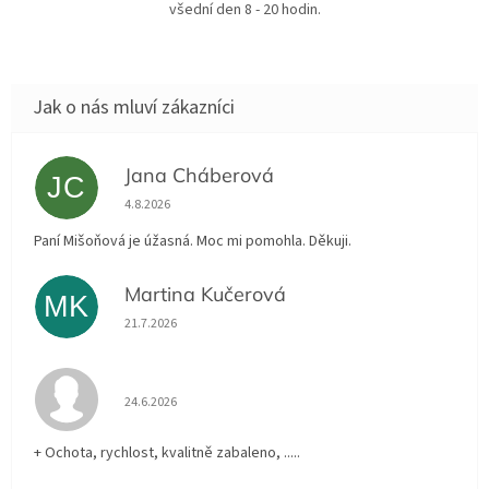
všední den 8 - 20 hodin.
Jana Cháberová
JC
Hodnocení obchodu je 5 z 5 hvězdiček.
4.8.2026
Paní Mišoňová je úžasná. Moc mi pomohla. Děkuji.
Martina Kučerová
MK
Hodnocení obchodu je 5 z 5 hvězdiček.
21.7.2026
Hodnocení obchodu je 5 z 5 hvězdiček.
24.6.2026
+ Ochota, rychlost, kvalitně zabaleno, .....