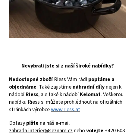
Nevybrali jste si z naší široké nabídky?
Nedostupné zboží
Riess Vám rádi
poptáme a
objednáme
. Také zajistíme
náhradní díly
nejen k
nádobí
Riess
, ale také k nádobí
Kelomat
. Veškerou
nabídku Riess si můžete prohlédnout na oficiálních
stránkách výrobce
www.riess.at
.
Dotazy
pište
na náš e-mail
zahrada.interier@seznam.cz
nebo
volejte
+420 603