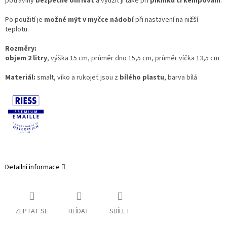
potraviny
bezpečně ohřívat
a využít ji také při
pikniku či kempování
.
Po použití je
možné mýt v myčce nádobí
při nastavení na nižší
teplotu.
Rozměry:
objem 2 litry
, výška 15 cm, průměr dno 15,5 cm, průměr víčka 13,5 cm
Materiál:
smalt, víko a rukojeť jsou z
bílého plastu
, barva bílá
Detailní informace
ZEPTAT SE
HLÍDAT
SDÍLET