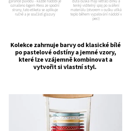
garance původu - každé nádobí je
dutá ouška mají větrací dírku a
označeno logem Riess ze spodní
tenký viditelný spoj po sváření
strany, tato etiketa se aplikuje
materiálu (otvorem v oušku utíká
ručně a je součástí glazury
teplo během vypalování nádobí v
peci)
Kolekce zahrnuje barvy od klasické bílé
po pastelové odstíny a jemné vzory,
které lze vzájemně kombinovat a
vytvořit si vlastní styl.