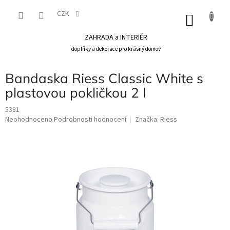
Přejít
na
CZK
NÁKU
obsah
KOŠÍK
ZAHRADA a INTERIÉR
doplňky a dekorace pro krásný domov
Bandaska Riess Classic White s
plastovou pokličkou 2 l
5381
Průměrné
Neohodnoceno
Podrobnosti hodnocení
Značka:
Riess
hodnocení
produktu
je
0,0
z
5
hvězdiček.