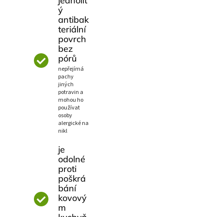
jednolit
ý
antibak
teriální
povrch
bez
pórů
nepřejímá
pachy
jiných
potravin a
mohou ho
používat
osoby
alergické na
nikl
je
odolné
proti
poškrá
bání
kovový
m