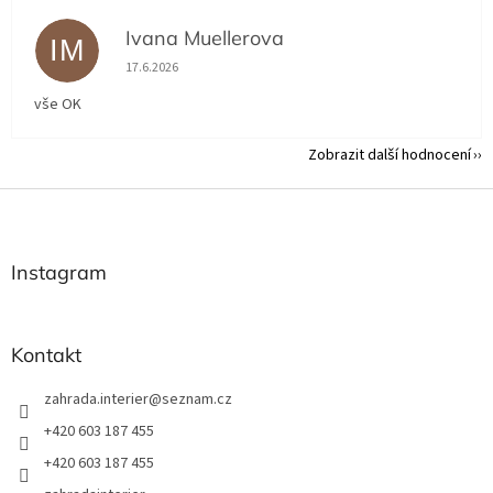
Ivana Muellerova
IM
Hodnocení obchodu je 5 z 5 hvězdiček.
17.6.2026
vše OK
Zobrazit další hodnocení
Z
á
p
a
Instagram
t
í
Kontakt
zahrada.interier
@
seznam.cz
+420 603 187 455
+420 603 187 455