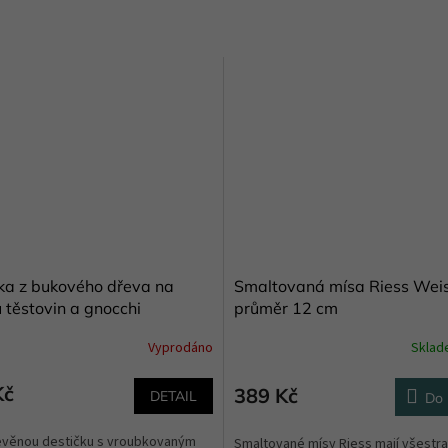
ka z bukového dřeva na
Smaltovaná mísa Riess Wei
 těstovin a gnocchi
průměr 12 cm
Vyprodáno
Skla
né
ní
u
Kč
389 Kč
DETAIL
Do 
evěnou destičku s vroubkovaným
Smaltované mísy Riess mají všestr