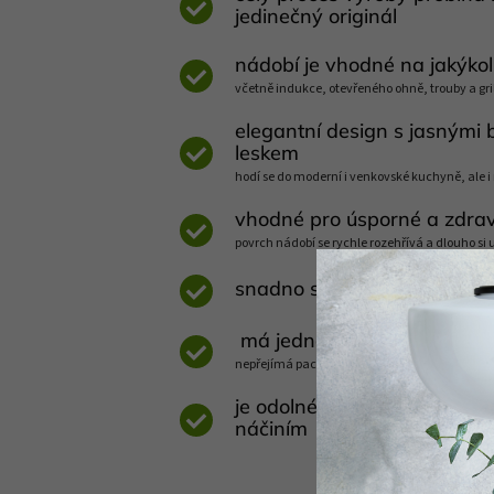
jedinečný originál
nádobí je vhodné na jakýkol
včetně indukce, otevřeného ohně, trouby a gri
elegantní design s jasnými
leskem
hodí se do moderní i venkovské kuchyně, ale 
vhodné pro úsporné a zdrav
povrch nádobí se rychle rozehřívá a dlouho si
snadno se čistí, lze mýt v 
má jednolitý antibakteriáln
nepřejímá pachy jiných potravin a mohou ho p
je odolné proti poškrábání
náčiním