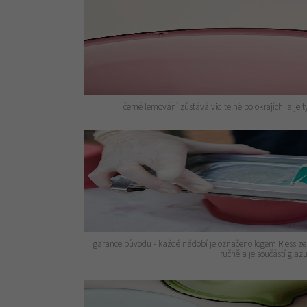
černé lemování zůstává viditelné po okrajích a je 
garance původu - každé nádobí je označeno logem Riess ze s
ručně a je součástí glaz