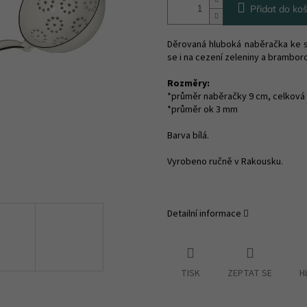
Přidat do koš
Děrovaná hluboká naběračka ke s
se i na cezení zeleniny a brambor
Rozměry:
*průměr naběračky 9 cm, celková 
*průměr ok 3 mm
Barva bílá.
Vyrobeno ručně v Rakousku.
Detailní informace
TISK
ZEPTAT SE
H