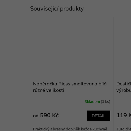
Související produkty
Naběračka Riess smaltovaná bílá
Destič
různé velikosti
výrobu
Skladem
(3 ks)
Průměrné
Průměr
hodnocení
hodnoce
produktu
produkt
590 Kč
119 
od
DETAIL
je
je
5,0
5,0
Praktický a krásný doplněk každé kuchyně.
Tuto dř
z
z