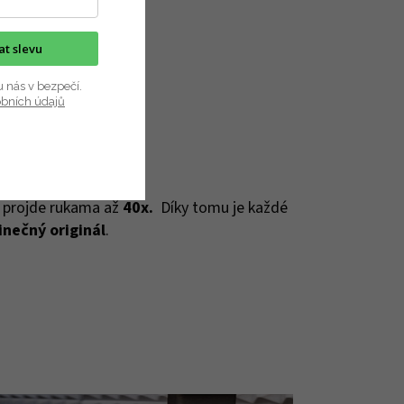
kat slevu
u nás v bezpečí.
obních údajů
, projde rukama až
40x.
Díky tomu je každé
inečný originál
.