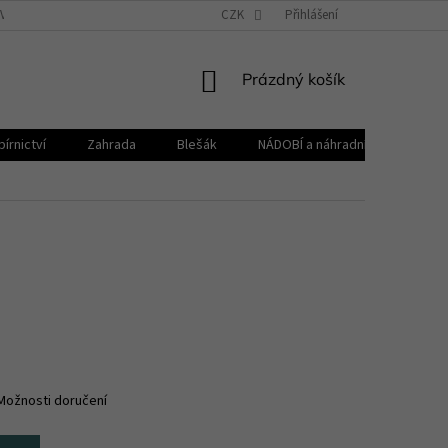
VŠEOBECNÉ OBCHODNÍ PODMÍNKY
CZK
REKLAMAČNÍ ŘÁD
Přihlášení
ZPRACOVÁNÍ 
NÁKUPNÍ
Prázdný košík
KOŠÍK
írnictví
Zahrada
Blešák
NÁDOBÍ a náhradní díly KELOmat
Možnosti doručení