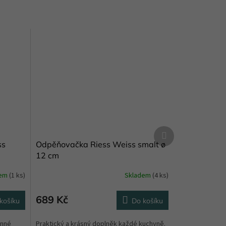
Další
produkt
ss
Odpěňovačka Riess Weiss smalt ø
12 cm
dem
(1 ks)
Skladem
(4 ks)
689 Kč
košíku
Do košíku
anné
Praktický a krásný doplněk každé kuchyně.