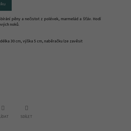
íku
bírání pěny a nečistot z polévek, marmelád a šťáv. Hodí
ových noků.
délka 30 cm, výška 5 cm, naběračku lze zavěsit
LÍDAT
SDÍLET