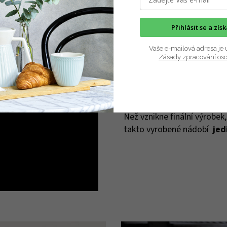
Přihlásit se a zís
Vaše e-mailová adresa je 
Zásady zpracování os
Vyrobeno ručně s péčí
Než vznikne finální výrobek
takto vyrobené nádobí
jed