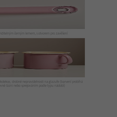
viditelným černým lemem, s otvorem pro zavěšení
 kolekce, drobné nepravidelnosti na glazuře (barvení probíhá
vné lázni nebo sprejováním podle typu nádobí)