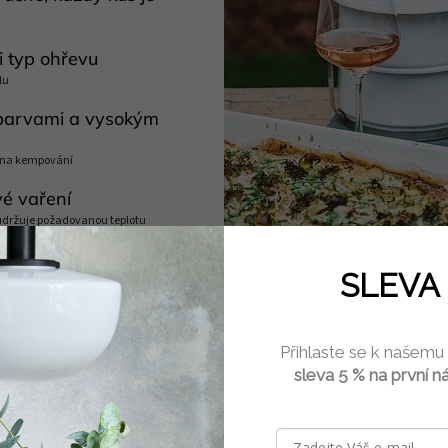
i typ ohřevu
lu
 barvami a vysokým
i na kempování
é vaření
 udržuje požadovanou teplotu
myčce nádobí
SLEVA 
í povrch bez pórů
oužívat osoby alergické na nikl
Přihlaste se k našemu
 kovovým kuchyňským
sleva 5 % na první n