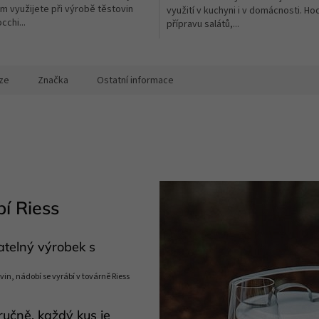
 využijete při výrobě těstovin
využití v kuchyni i v domácnosti. Hod
cchi...
přípravu salátů,...
ek.
ze
Značka
Ostatní informace
í Riess
atelný výrobek s
vin, nádobí se vyrábí v továrně Riess
ručně, každý kus je