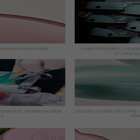
typické pro smaltované nádobí
u nádobí z těžšího plechu (aromapots,
černý okraj (n
podní strany, tato etiketa se aplikuje
dutá ouška mají větrací dírku a tenký v
ury
během