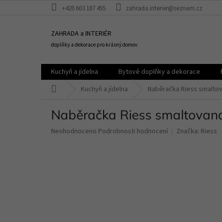
Přejít
+420 603 187 455
zahrada.interier@seznam.cz
na
obsah
ZAHRADA a INTERIÉR
doplňky a dekorace pro krásný domov
Kuchyň a jídelna
Bytové doplňky a dekorace
Domů
Kuchyň a jídelna
Naběračka Riess smaltov
Naběračka Riess smaltovaná
Průměrné
Neohodnoceno
Podrobnosti hodnocení
Značka:
Riess
hodnocení
produktu
je
0,0
z
5
hvězdiček.