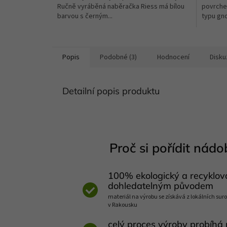
Ručně vyráběná naběračka Riess má bílou
povrchem
5
5
barvou s černým...
typu gno
hvězdiček.
hvězdič
Popis
Podobné (3)
Hodnocení
Disku
Detailní popis produktu
Proč si pořídit nádob
100% ekologický a recyklov
dohledatelným původem
materiál na výrobu se získává z lokálních suro
v Rakousku
celý proces výroby probíhá 