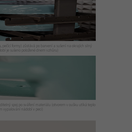
 pečící formy) zůstává po barvení a sušení na okrajích silný
ádobí je sušeno položené dnem vzhůru)
iditelný spoj po sváření materiálu (otvorem v oušku utíká teplo
 vypalování nádobí v peci)