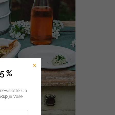
5 %
 newsletteru a
ákup
je Vaše.