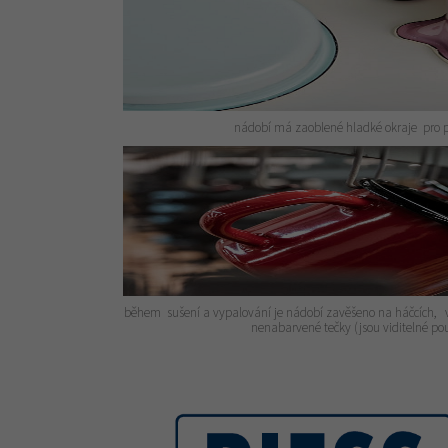
nádobí má zaoblené hladké okraje pro 
během sušení a vypalování je nádobí zavěšeno na háčcích, v 
nenabarvené tečky (jsou viditelné p