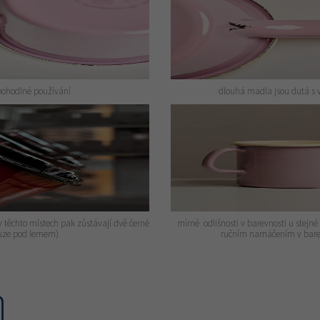
pohodlné používání
dlouhá madla jsou dutá s 
těchto místech pak zůstávají dvě černé
mírné odlišnosti v barevnosti u stejné
ouze pod lemem)
ručním namáčením v bare