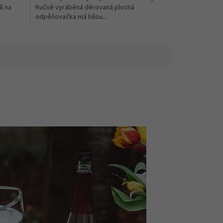
í na
Ručně vyráběná děrovaná plochá
odpěňovačka má bílou...