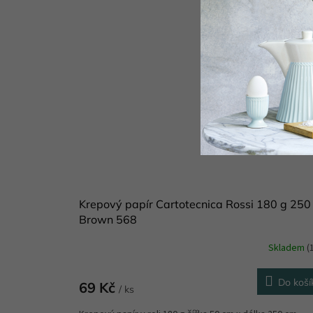
Krepový papír Cartotecnica Rossi 180 g 250
Brown 568
Skladem
(
Do koší
69 Kč
/ ks