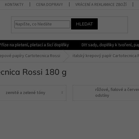
KONTAKTY
CENA DOPRAVY
VRÁCENÍ A REKLAMACE ZBOŽÍ
HLEDAT
Příze na pletení, pletací a šicí doplňky
DIY sady, doplňky k tvoření, pap
epové papíry Cartotecnica Rossi
italský krepový papír Cartotecnica 
ecnica Rossi 180 g
růžové, fialové a červe
zemité a zelené tóny
odstíny