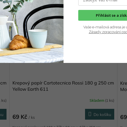
Přihlásit se a zís
Vaše e-mailová adresa je 
Zásady zpracování os
 cm
Krepový papír Cartotecnica Rossi 180 g 250 cm
Kre
Yellow Earth 611
Mo
1 ks)
Skladem
(1 ks)
ku
Do košíku
69 Kč
69
/ ks