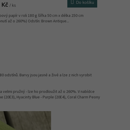
Do košíku
 Kč
/ ks
ový papír v roli 180 g šířka 50 cm x délka 250 cm
nutí až o 260%) Odstín: Brown Antique...
 odstínů. Barvy jsou jasné a živé a lze z nich vyrobit
a velmi pružný - lze ho prodloužit až o 260%. V nabídce
e (20E3), Hyacinty Blue - Purple (20E4), Coral Charm Peony