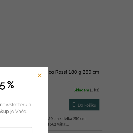
pový papír Cartotecnica Rossi 180 g 250 cm
dohnědý 605
5 %
Skladem
(1 ks)
 newsletteru a
Do košíku
 Kč
/ ks
ákup
je Vaše.
ový papír v roli 180 g šířka 50 cm x délka 250 cm
nutí až o 260%) Odstín: kód 562 Váha:...