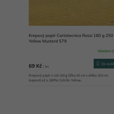
o
d
u
k
t
ů
Krepový papír Cartotecnica Rossi 180 g 250
Yellow Musterd 579
Skladem
(
Do koší
69 Kč
/ ks
Krepový papír v roli 180 g šířka 50 cm x délka 250 cm
(napnutí až o 260%) Odstín: Yellow...