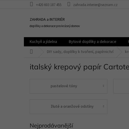
Přejít
+420 603 187 455
zahrada.interier@seznam.cz
na
obsah
ZAHRADA a INTERIÉR
doplňky a dekorace pro krásný domov
Kuchyň a jídelna
Bytové doplňky a dekorace
Domů
DIY sady, doplňky k tvoření, papírnictví
kr
italský krepový papír Cartot
pastelové tóny
žluté a oranžové odstíny
Nejprodávanější