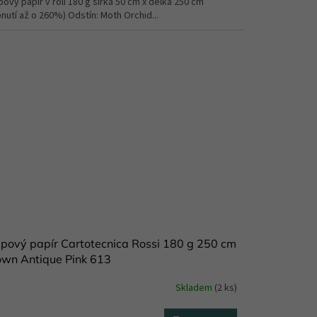
ový papír v roli 180 g šířka 50 cm x délka 250 cm
nutí až o 260%) Odstín: Moth Orchid...
pový papír Cartotecnica Rossi 180 g 250 cm
own Antique Pink 613
Skladem
(2 ks)