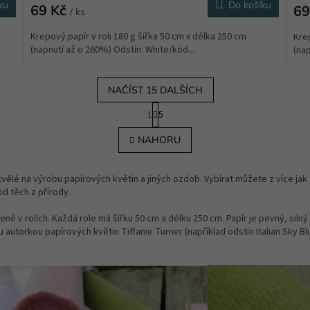
ku
Do košíku
69 Kč
69
/ ks
Krepový papír v roli 180 g šířka 50 cm x délka 250 cm
Krep
(napnutí až o 260%) Odstín: White/kód...
(nap
NAČÍST 15 DALŠÍCH
S
1
5
t
O
r
v
NAHORU
á
l
n
á
k
d
o
lé na výrobu papírových květin a jiných ozdob. Vybírat můžete z více jak 80
a
v
d těch z přírody.
c
á
í
n
 v rolích. Každá role má šířku 50 cm a délku 250 cm. Papír je pevný, silný 
p
í
autorkou papírových květin Tiffanie Turner (například odstín Italian Sky Blu
r
v
k
y
v
ý