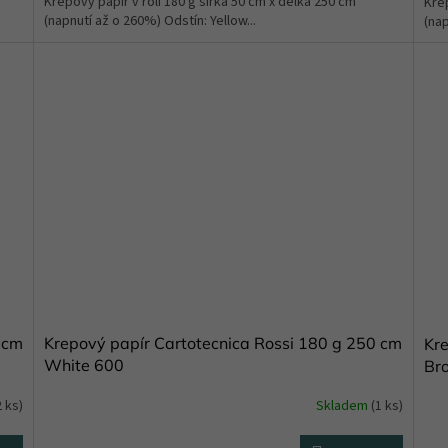
Krepový papír v roli 180 g šířka 50 cm x délka 250 cm
Krep
(napnutí až o 260%) Odstín: Yellow...
(nap
 cm
Krepový papír Cartotecnica Rossi 180 g 250 cm
Kre
White 600
Br
2 ks)
Skladem
(1 ks)