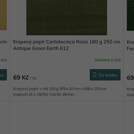
 cm
Krepový papír Cartotecnica Rossi 180 g 250 cm
Kre
Antique Green Earth 612
Fo
2 ks)
Skladem
(1 ks)
ku
Do košíku
69 Kč
69
/ ks
Krepový papír v roli 180 g šířka 50 cm x délka 250 cm
Krep
(napnutí až o 260%) Odstín: Winter...
(nap