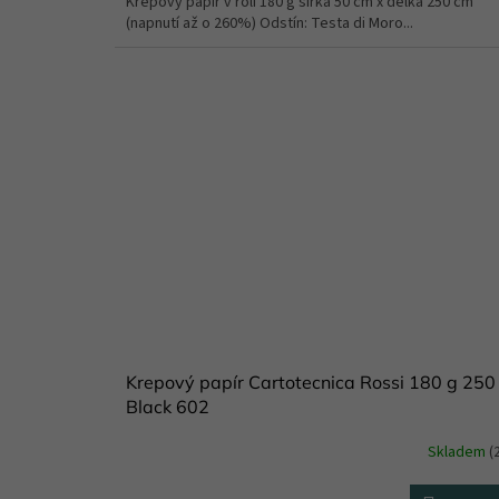
Krepový papír v roli 180 g šířka 50 cm x délka 250 cm
(napnutí až o 260%) Odstín: Testa di Moro...
Krepový papír Cartotecnica Rossi 180 g 250
Black 602
Skladem
(