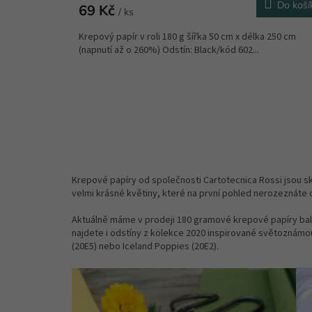
Do koší
69 Kč
/ ks
Krepový papír v roli 180 g šířka 50 cm x délka 250 cm
(napnutí až o 260%) Odstín: Black/kód 602...
Krepové papíry od společnosti Cartotecnica Rossi jsou skvě
velmi krásné květiny, které na první pohled nerozeznáte o
Aktuálně máme v prodeji 180 gramové krepové papíry balené
najdete i odstíny z kolekce 2020 inspirované světoznámou 
(20E5) nebo Iceland Poppies (20E2).