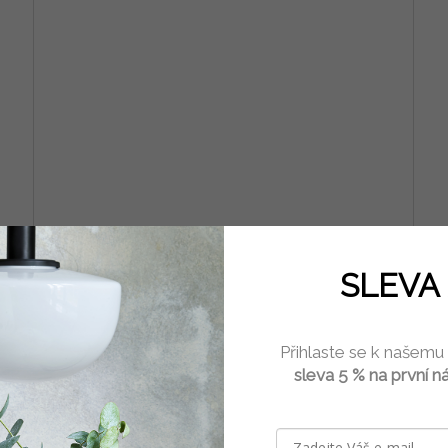
 cm
Krepový papír Cartotecnica Rossi 180 g 250 cm
Kre
Green 563
še
SLEVA 
1 ks)
Skladem
(1 ks)
Přihlaste se k našemu
ku
Do košíku
69 Kč
69
/ ks
sleva 5 % na první n
Krepový papír v roli 180 g šířka 50 cm x délka 250 cm
Krep
(napnutí až o 260%) Odstín: Green/kód 563...
(nap