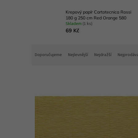
Krepový papír Cartotecnica Rossi
180 g 250 cm Red Orange 580
Skladem
(1 ks)
69 Kč
Ř
a
Doporučujeme
Nejlevnější
Nejdražší
Nejprodáva
z
e
n
í
p
V
r
ý
o
p
d
i
u
s
k
p
t
r
ů