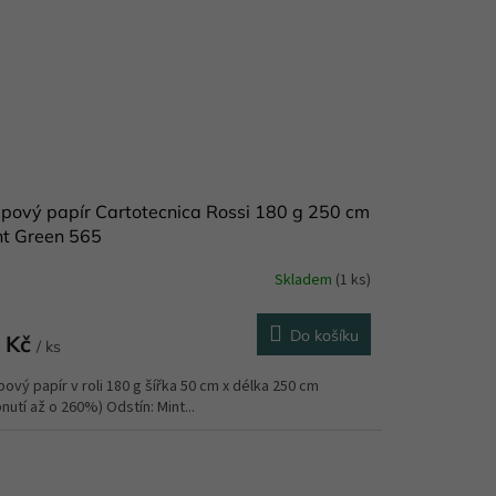
pový papír Cartotecnica Rossi 180 g 250 cm
nt Green 565
Skladem
(1 ks)
měrné
nocení
duktu
Do košíku
 Kč
/ ks
ový papír v roli 180 g šířka 50 cm x délka 250 cm
nutí až o 260%) Odstín: Mint...
zdiček.