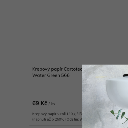
Krepový papír Cartotecnica Rossi 180 g 250
Water Green 566
Skladem
(
Do koší
69 Kč
/ ks
Krepový papír v roli 180 g šířka 50 cm x délka 250 cm
(napnutí až o 260%) Odstín: Water...