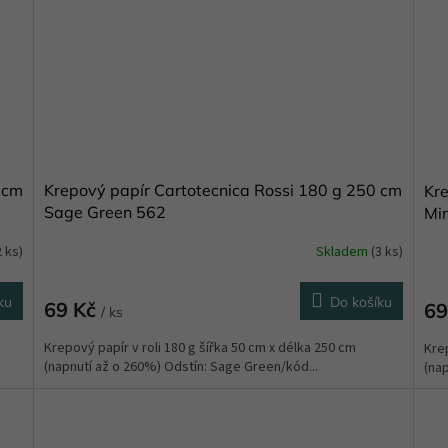
 cm
Krepový papír Cartotecnica Rossi 180 g 250 cm
Kre
Sage Green 562
Mi
2 ks)
Skladem
(3 ks)
Prů
hod
pro
ku
Do košíku
69 Kč
69
je
/ ks
5,0
Krepový papír v roli 180 g šířka 50 cm x délka 250 cm
Krep
z
(napnutí až o 260%) Odstín: Sage Green/kód...
(nap
5
hvě