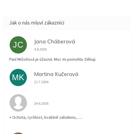
Jana Cháberová
JC
Hodnocení obchodu je 5 z 5 hvězdiček.
4.8.2026
Paní Mišoňová je úžasná. Moc mi pomohla. Děkuji.
Martina Kučerová
MK
Hodnocení obchodu je 5 z 5 hvězdiček.
21.7.2026
Hodnocení obchodu je 5 z 5 hvězdiček.
24.6.2026
+ Ochota, rychlost, kvalitně zabaleno, .....