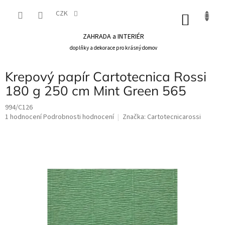
Přejít
na
CZK
NÁKU
obsah
KOŠÍK
ZAHRADA a INTERIÉR
doplňky a dekorace pro krásný domov
Krepový papír Cartotecnica Rossi
180 g 250 cm Mint Green 565
994/C126
Průměrné
1 hodnocení
Podrobnosti hodnocení
Značka:
Cartotecnicarossi
hodnocení
produktu
je
5,0
z
5
hvězdiček.