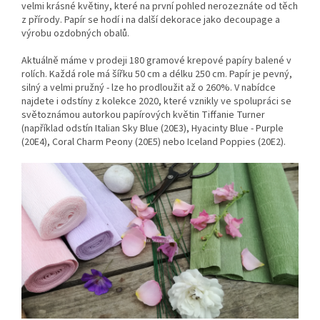
velmi krásné květiny, které na první pohled nerozeznáte od těch
z přírody. Papír se hodí i na další dekorace jako decoupage a
výrobu ozdobných obalů.
Aktuálně máme v prodeji 180 gramové krepové papíry balené v
rolích. Každá role má šířku 50 cm a délku 250 cm. Papír je pevný,
silný a velmi pružný - lze ho prodloužit až o 260%. V nabídce
najdete i odstíny z kolekce 2020, které vznikly ve spolupráci se
světoznámou autorkou papírových květin Tiffanie Turner
(například odstín Italian Sky Blue (20E3), Hyacinty Blue - Purple
(20E4), Coral Charm Peony (20E5) nebo Iceland Poppies (20E2).