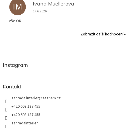
Ivana Muellerova
IM
Hodnocení obchodu je 5 z 5 hvězdiček.
17.6.2026
vše OK
Zobrazit další hodnocení
Z
á
p
a
Instagram
t
í
Kontakt
zahrada.interier
@
seznam.cz
+420 603 187 455
+420 603 187 455
zahradainterier