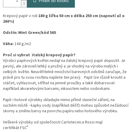
Přidat do košíku
Krepový papír v roli
180 g šířka 50 cm x délka 250 cm (napnutí až o
260%)
Odstín:
Mint Green/kód 565
Váha:
144 g/m2
Proč si vybrat italský krepový papír?
Výrobci papírových květin nedají na italský krepový papír dopustit. Je
pevný, ale zároveň lehký a pružný a je vhodný na výrobu malých i
velkých květin. Neuvěřitelné množství barevných odstínů zaručuje, že
právě pro tu svou rostlinu najdete ten pravý. Papír lze různě kroutit a
stáčet, vyhlazovat, stříhat na jemné proužky a také dobarvovat
například akvarelovými barvami, inkoustem nebo vodovkami.
Papír i hotové výrobky skladujte mimo přímé sluneční záření, na
suchém místě - kapky vody (například déšť) mohou způsobit nežádoucí
skvrny a změnu barvy na povrchu papíru nebo hotového výrobku.
Veškeré výrobky od společnosti Cartotecnica Rossi mají
®.
certifikát
FSC