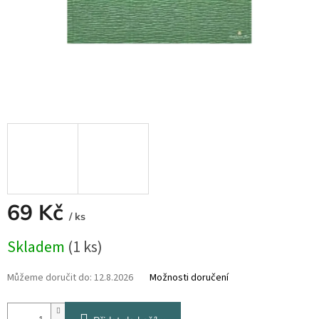
69 Kč
/ ks
Měrná
Skladem
(1 ks)
cena:
Můžeme doručit do:
12.8.2026
Možnosti doručení