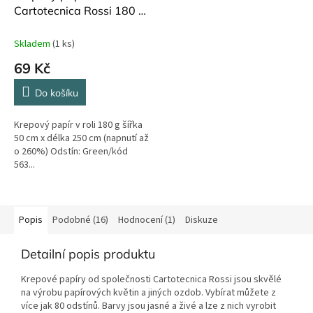
Cartotecnica Rossi 180 g
250 cm Green 563
Skladem
(1 ks)
69 Kč
Do košíku
Krepový papír v roli 180 g šířka
50 cm x délka 250 cm (napnutí až
o 260%) Odstín: Green/kód
563...
Popis
Podobné (16)
Hodnocení (1)
Diskuze
Detailní popis produktu
Krepové papíry od společnosti Cartotecnica Rossi jsou skvělé
na výrobu papírových květin a jiných ozdob. Vybírat můžete z
více jak 80 odstínů. Barvy jsou jasné a živé a lze z nich vyrobit