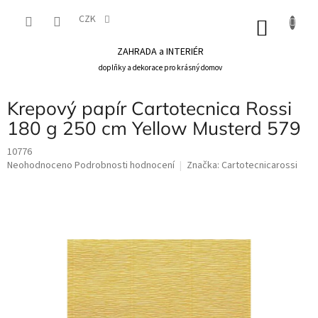
Přejít
na
CZK
NÁKU
obsah
KOŠÍK
ZAHRADA a INTERIÉR
doplňky a dekorace pro krásný domov
Krepový papír Cartotecnica Rossi
180 g 250 cm Yellow Musterd 579
10776
Průměrné
Neohodnoceno
Podrobnosti hodnocení
Značka:
Cartotecnicarossi
hodnocení
produktu
je
0,0
z
5
hvězdiček.