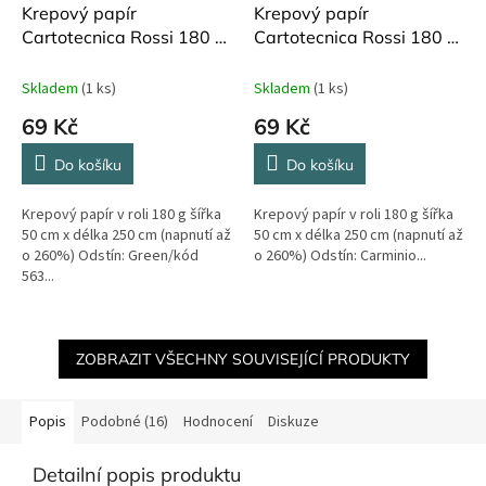
Krepový papír
Krepový papír
Cartotecnica Rossi 180 g
Cartotecnica Rossi 180 g
250 cm Green 563
250 cm Carminio Yellow
574
Skladem
(1 ks)
Skladem
(1 ks)
69 Kč
69 Kč
Do košíku
Do košíku
Krepový papír v roli 180 g šířka
Krepový papír v roli 180 g šířka
50 cm x délka 250 cm (napnutí až
50 cm x délka 250 cm (napnutí až
o 260%) Odstín: Green/kód
o 260%) Odstín: Carminio...
563...
ZOBRAZIT VŠECHNY SOUVISEJÍCÍ PRODUKTY
Popis
Podobné (16)
Hodnocení
Diskuze
Detailní popis produktu