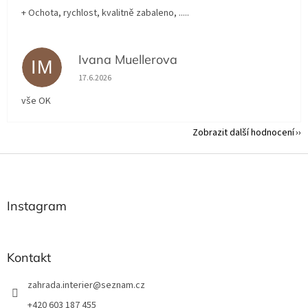
+ Ochota, rychlost, kvalitně zabaleno, .....
Ivana Muellerova
IM
Hodnocení obchodu je 5 z 5 hvězdiček.
17.6.2026
vše OK
Zobrazit další hodnocení
Z
á
p
a
Instagram
t
í
Kontakt
zahrada.interier
@
seznam.cz
+420 603 187 455