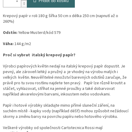
Přidat do košíku
Krepový papír v roli 180 g šířka 50 cm x délka 250 cm (napnutí až o
260%)
Odstín:
Yellow Musterd/kód 579
Váha:
144 g/m2
Proč si vybrat italský krepový papír?
Výrobci papírových květin nedají na italský krepový papír dopustit. Je
pevný, ale zároveň lehký a pružný a je vhodný na výrobu malých i
velkých květin. Neuvěřitelné množství barevných odstínů zaručuje, že
právě pro tu svou rostlinu najdete ten pravý. Papír lze různě kroutit a
stáčet, vyhlazovat, stříhat na jemné proužky a také dobarvovat
například akvarelovými barvami, inkoustem nebo vodovkami.
Papír i hotové výrobky skladujte mimo přímé sluneční záření, na
suchém místě - kapky vody (například déšť) mohou způsobit nežádoucí
skvrny a změnu barvy na povrchu papíru nebo hotového výrobku.
Veškeré výrobky od společnosti Cartotecnica Rossi mají