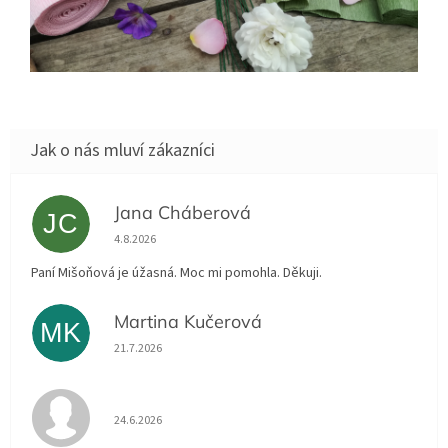
Jana Cháberová
JC
Hodnocení obchodu je 5 z 5 hvězdiček.
4.8.2026
Paní Mišoňová je úžasná. Moc mi pomohla. Děkuji.
Martina Kučerová
MK
Hodnocení obchodu je 5 z 5 hvězdiček.
21.7.2026
Hodnocení obchodu je 5 z 5 hvězdiček.
24.6.2026