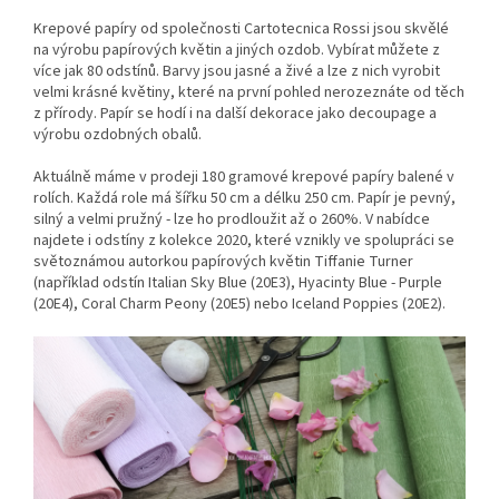
Krepové papíry od společnosti Cartotecnica Rossi jsou skvělé
na výrobu papírových květin a jiných ozdob. Vybírat můžete z
více jak 80 odstínů. Barvy jsou jasné a živé a lze z nich vyrobit
velmi krásné květiny, které na první pohled nerozeznáte od těch
z přírody. Papír se hodí i na další dekorace jako decoupage a
výrobu ozdobných obalů.
Aktuálně máme v prodeji 180 gramové krepové papíry balené v
rolích. Každá role má šířku 50 cm a délku 250 cm. Papír je pevný,
silný a velmi pružný - lze ho prodloužit až o 260%. V nabídce
najdete i odstíny z kolekce 2020, které vznikly ve spolupráci se
světoznámou autorkou papírových květin Tiffanie Turner
(například odstín Italian Sky Blue (20E3), Hyacinty Blue - Purple
(20E4), Coral Charm Peony (20E5) nebo Iceland Poppies (20E2).