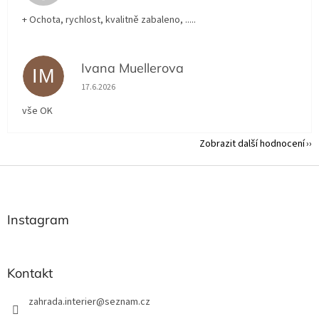
+ Ochota, rychlost, kvalitně zabaleno, .....
Ivana Muellerova
IM
Hodnocení obchodu je 5 z 5 hvězdiček.
17.6.2026
vše OK
Zobrazit další hodnocení
Z
á
p
a
Instagram
t
í
Kontakt
zahrada.interier
@
seznam.cz