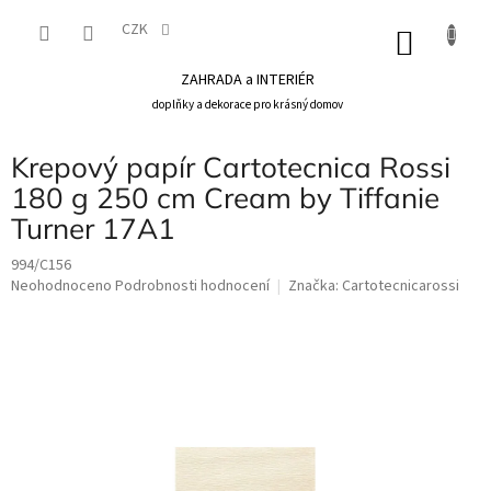
Přejít
na
CZK
NÁKU
obsah
KOŠÍK
ZAHRADA a INTERIÉR
doplňky a dekorace pro krásný domov
Krepový papír Cartotecnica Rossi
180 g 250 cm Cream by Tiffanie
Turner 17A1
994/C156
Průměrné
Neohodnoceno
Podrobnosti hodnocení
Značka:
Cartotecnicarossi
hodnocení
produktu
je
0,0
z
5
hvězdiček.