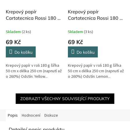
Krepový papír
Krepový papír
Cartotecnica Rossi 180 g
Cartotecnica Rossi 180 g
250 cm Yellow Musterd
250 cm Lemon Yellow
579
575
Skladem
(2 ks)
Skladem
(3 ks)
69 Kč
69 Kč
Do košíku
Do košíku
Krepový papír v roli 180 g šířka
Krepový papír v roli 180 g šířka
50 cm x délka 250 cm (napnutí až
50 cm x délka 250 cm (napnutí až
o 260%) Odstín: Yellow...
o 260%) Odstín: Lemon...
ZOBRAZIT VŠECHNY SOUVISEJÍCÍ PRODUKTY
Popis
Hodnocení
Diskuze
Detailní popis produktu