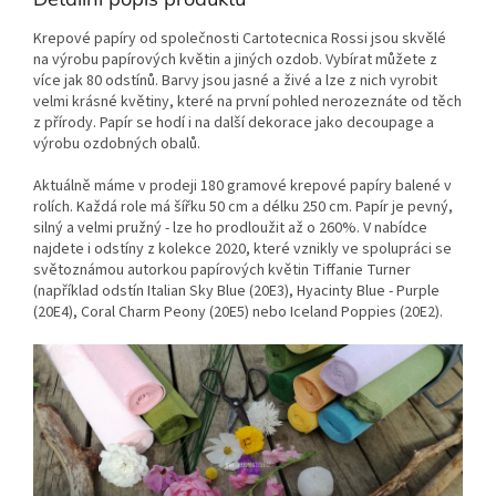
Krepové papíry od společnosti Cartotecnica Rossi jsou skvělé
na výrobu papírových květin a jiných ozdob. Vybírat můžete z
více jak 80 odstínů. Barvy jsou jasné a živé a lze z nich vyrobit
velmi krásné květiny, které na první pohled nerozeznáte od těch
z přírody. Papír se hodí i na další dekorace jako decoupage a
výrobu ozdobných obalů.
Aktuálně máme v prodeji 180 gramové krepové papíry balené v
rolích. Každá role má šířku 50 cm a délku 250 cm. Papír je pevný,
silný a velmi pružný - lze ho prodloužit až o 260%. V nabídce
najdete i odstíny z kolekce 2020, které vznikly ve spolupráci se
světoznámou autorkou papírových květin Tiffanie Turner
(například odstín Italian Sky Blue (20E3), Hyacinty Blue - Purple
(20E4), Coral Charm Peony (20E5) nebo Iceland Poppies (20E2).