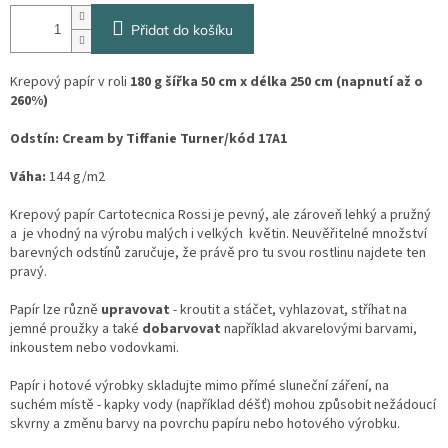
Přidat do košíku
Krepový papír v roli
180 g šířka 50 cm x délka 250 cm (napnutí až o
260%)
Odstín:
Cream by Tiffanie Turner/kód 17A1
Váha:
144 g/m2
Krepový papír Cartotecnica Rossi je pevný, ale zároveň lehký a pružný
a je vhodný na výrobu malých i velkých květin. Neuvěřitelné množství
barevných odstínů zaručuje, že právě pro tu svou rostlinu najdete ten
pravý.
Papír lze různě
upravovat
- kroutit a stáčet, vyhlazovat, stříhat na
jemné proužky a také
dobarvovat
například akvarelovými barvami,
inkoustem nebo vodovkami.
Papír i hotové výrobky skladujte mimo přímé sluneční záření, na
suchém místě - kapky vody (například déšť) mohou způsobit nežádoucí
skvrny a změnu barvy na povrchu papíru nebo hotového výrobku.