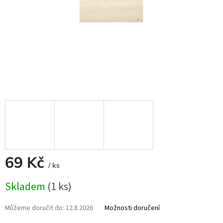
69 Kč
/ ks
Měrná
Skladem
(1 ks)
cena:
Můžeme doručit do:
12.8.2026
Možnosti doručení