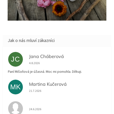
Jana Cháberová
JC
Hodnocení obchodu je 5 z 5 hvězdiček.
4.8.2026
Paní Mišoňová je úžasná. Moc mi pomohla. Děkuji.
Martina Kučerová
MK
Hodnocení obchodu je 5 z 5 hvězdiček.
21.7.2026
Hodnocení obchodu je 5 z 5 hvězdiček.
24.6.2026