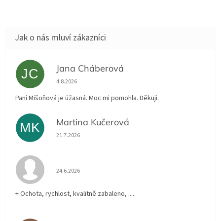
Jana Cháberová
JC
Hodnocení obchodu je 5 z 5 hvězdiček.
4.8.2026
Paní Mišoňová je úžasná. Moc mi pomohla. Děkuji.
Martina Kučerová
MK
Hodnocení obchodu je 5 z 5 hvězdiček.
21.7.2026
Hodnocení obchodu je 5 z 5 hvězdiček.
24.6.2026
+ Ochota, rychlost, kvalitně zabaleno, .....