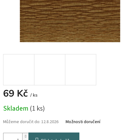
69 Kč
/ ks
Měrná
Skladem
(1 ks)
cena:
Můžeme doručit do:
12.8.2026
Možnosti doručení