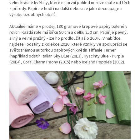
velmi krásné květiny, které na první pohled nerozeznáte od těch
z přírody. Papír se hodí i na další dekorace jako decoupage a
výrobu ozdobných obalů.
Aktuálně máme v prodeji 180 gramové krepové papíry balené v
rolích. Každá role má šířku 50 cm a délku 250 cm. Papír je pevný,
silný a velmi pružný - lze ho prodloužit až o 260%. V nabídce
najdete i odstíny z kolekce 2020, které vznikly ve spolupráci se
světoznámou autorkou papírových květin Tiffanie Turner
(například odstín Italian Sky Blue (20E3), Hyacinty Blue - Purple
(20E4), Coral Charm Peony (20E5) nebo Iceland Poppies (20E2).