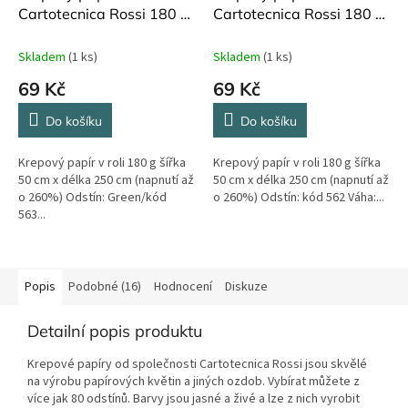
Cartotecnica Rossi 180 g
Cartotecnica Rossi 180 g
250 cm Green 563
250 cm šedohnědý 605
Skladem
(1 ks)
Skladem
(1 ks)
69 Kč
69 Kč
Do košíku
Do košíku
Krepový papír v roli 180 g šířka
Krepový papír v roli 180 g šířka
50 cm x délka 250 cm (napnutí až
50 cm x délka 250 cm (napnutí až
o 260%) Odstín: Green/kód
o 260%) Odstín: kód 562 Váha:...
563...
Popis
Podobné (16)
Hodnocení
Diskuze
Detailní popis produktu
Krepové papíry od společnosti Cartotecnica Rossi jsou skvělé
na výrobu papírových květin a jiných ozdob. Vybírat můžete z
více jak 80 odstínů. Barvy jsou jasné a živé a lze z nich vyrobit