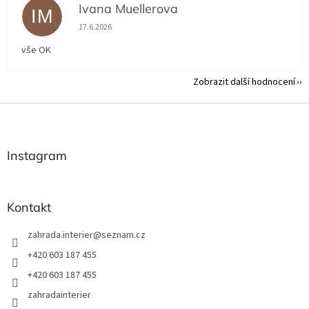
Ivana Muellerova
IM
Hodnocení obchodu je 5 z 5 hvězdiček.
17.6.2026
vše OK
Zobrazit další hodnocení
Z
á
p
a
Instagram
t
í
Kontakt
zahrada.interier
@
seznam.cz
+420 603 187 455
+420 603 187 455
zahradainterier