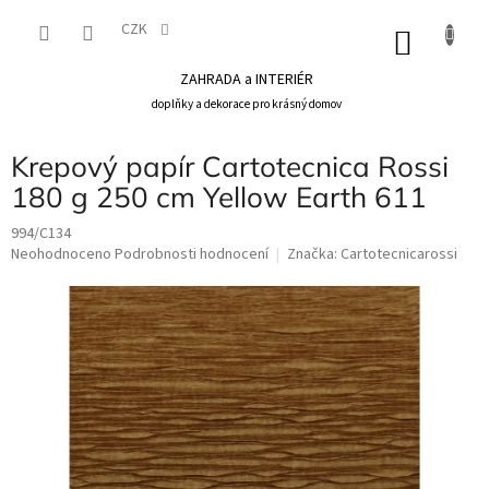
Přejít
na
CZK
NÁKU
obsah
KOŠÍK
ZAHRADA a INTERIÉR
doplňky a dekorace pro krásný domov
Krepový papír Cartotecnica Rossi
180 g 250 cm Yellow Earth 611
994/C134
Průměrné
Neohodnoceno
Podrobnosti hodnocení
Značka:
Cartotecnicarossi
hodnocení
produktu
je
0,0
z
5
hvězdiček.