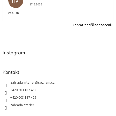
IM
Hodnocení obchodu je 5 z 5 hvězdiček.
17.6.2026
vše OK
Zobrazit další hodnocení
Z
á
p
a
Instagram
t
í
Kontakt
zahrada.interier
@
seznam.cz
+420 603 187 455
+420 603 187 455
zahradainterier