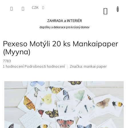
Přejít
na
CZK
NÁKU
obsah
KOŠÍK
ZAHRADA a INTERIÉR
doplňky a dekorace pro krásný domov
Pexeso Motýli 20 ks Mankaipaper
(Myyna)
7783
Průměrné
1 hodnocení
Podrobnosti hodnocení
Značka:
mankai paper
hodnocení
produktu
je
5,0
z
5
hvězdiček.