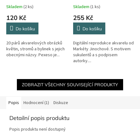
Skladem
(2 ks)
Skladem
(1 ks)
120 Kč
255 Kč
Do košíku
Do košíku
20 párů akvarelových obrázků
Digitální reprodukce akvarelu od
květin, stromů a bylinek s jejich
Markéty Jinochové. S motivem
obecnými názvy. Pexeso je...
sukulentů a s podpisem
autorky....
ZOBRAZIT VŠECHNY SOUVISEJÍCÍ PRODUKTY
Popis
Hodnocení (1)
Diskuze
Detailní popis produktu
Popis produktu není dostupný