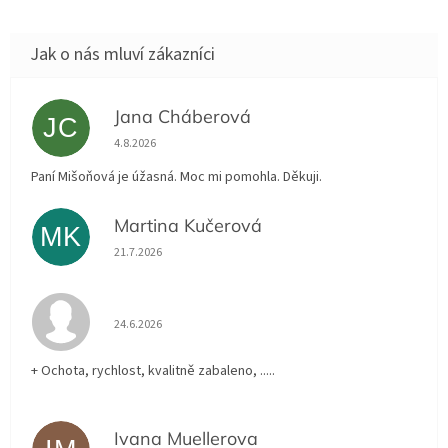
Jana Cháberová
JC
Hodnocení obchodu je 5 z 5 hvězdiček.
4.8.2026
Paní Mišoňová je úžasná. Moc mi pomohla. Děkuji.
Martina Kučerová
MK
Hodnocení obchodu je 5 z 5 hvězdiček.
21.7.2026
Hodnocení obchodu je 5 z 5 hvězdiček.
24.6.2026
+ Ochota, rychlost, kvalitně zabaleno, .....
Ivana Muellerova