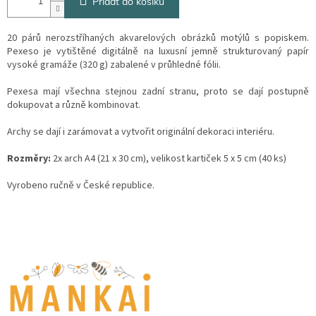
Přidat do košíku
20 párů nerozstříhaných akvarelových obrázků motýlů s popiskem.
Pexeso je vytištěné digitálně na luxusní jemně strukturovaný papír
vysoké gramáže (320 g) zabalené v průhledné fólii.
Pexesa mají všechna stejnou zadní stranu, proto se dají postupně
dokupovat a různě kombinovat.
Archy se dají i zarámovat a vytvořit originální dekoraci interiéru.
Rozměry:
2x arch A4 (21 x 30 cm), velikost kartiček 5 x 5 cm (40 ks)
Vyrobeno ručně v České republice.