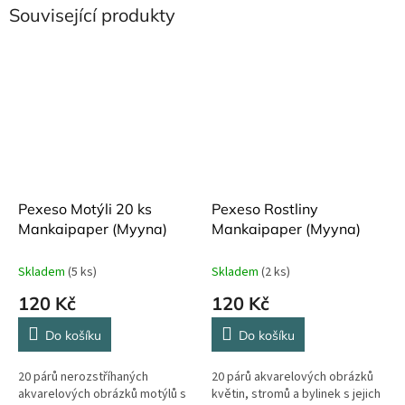
Související produkty
Pexeso Motýli 20 ks
Pexeso Rostliny
Mankaipaper (Myyna)
Mankaipaper (Myyna)
Skladem
(5 ks)
Skladem
(2 ks)
120 Kč
120 Kč
Do košíku
Do košíku
20 párů nerozstříhaných
20 párů akvarelových obrázků
akvarelových obrázků motýlů s
květin, stromů a bylinek s jejich