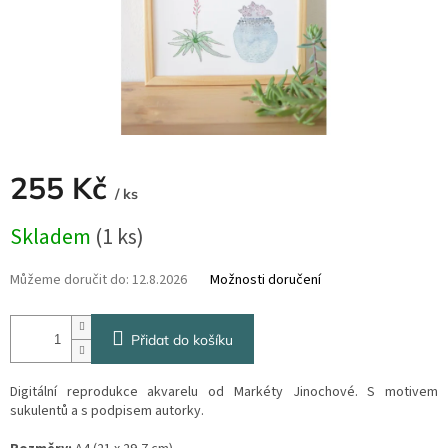
255 Kč
/ ks
Měrná
Skladem
(1 ks)
cena:
Můžeme doručit do:
12.8.2026
Možnosti doručení
Přidat do košíku
Digitální reprodukce akvarelu od Markéty Jinochové. S motivem
sukulentů a s podpisem autorky.