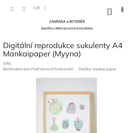
Přejít
na
CZK
NÁKU
obsah
KOŠÍK
ZAHRADA a INTERIÉR
doplňky a dekorace pro krásný domov
Digitální reprodukce sukulenty A4
Mankaipaper (Myyna)
5361
Průměrné
Neohodnoceno
Podrobnosti hodnocení
Značka:
mankai paper
hodnocení
produktu
je
0,0
z
5
hvězdiček.