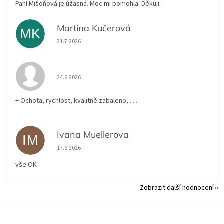
Paní Mišoňová je úžasná. Moc mi pomohla. Děkuji.
Martina Kučerová
MK
Hodnocení obchodu je 5 z 5 hvězdiček.
21.7.2026
Hodnocení obchodu je 5 z 5 hvězdiček.
24.6.2026
+ Ochota, rychlost, kvalitně zabaleno, .....
Ivana Muellerova
IM
Hodnocení obchodu je 5 z 5 hvězdiček.
17.6.2026
vše OK
Zobrazit další hodnocení
Z
á