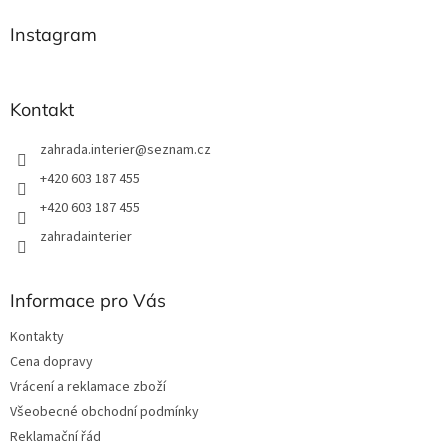
p
a
Instagram
t
í
Kontakt
zahrada.interier
@
seznam.cz
+420 603 187 455
+420 603 187 455
zahradainterier
Informace pro Vás
Kontakty
Cena dopravy
Vrácení a reklamace zboží
Všeobecné obchodní podmínky
Reklamační řád