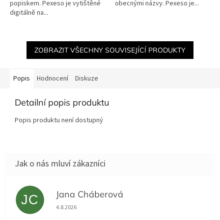
popiskem. Pexeso je vytištěné
obecnými názvy. Pexeso je...
digitálně na...
ZOBRAZIT VŠECHNY SOUVISEJÍCÍ PRODUKTY
Popis
Hodnocení
Diskuze
Detailní popis produktu
Popis produktu není dostupný
Jana Cháberová
JC
Hodnocení obchodu je 5 z 5 hvězdiček.
4.8.2026