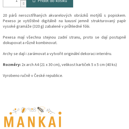
Přidat do košíku
20 párů nerozstříhaných akvarelových obrázků motýlů s popiskem.
Pexeso je vytištěné digitálně na luxusní jemně strukturovaný papír
vysoké gramáže (320 g) zabalené v průhledné fólii.
Pexesa mají všechna stejnou zadní stranu, proto se dají postupně
dokupovat a různě kombinovat.
Archy se dají i zarámovat a vytvořit originální dekoraci interiéru.
Rozměry:
2x arch A4 (21 x 30 cm), velikost kartiček 5 x 5 cm (40 ks)
Vyrobeno ručně v České republice.