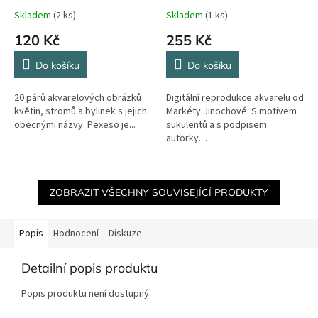
Skladem
(2 ks)
Skladem
(1 ks)
120 Kč
255 Kč
Do košíku
Do košíku
20 párů akvarelových obrázků
Digitální reprodukce akvarelu od
květin, stromů a bylinek s jejich
Markéty Jinochové. S motivem
obecnými názvy. Pexeso je...
sukulentů a s podpisem
autorky....
ZOBRAZIT VŠECHNY SOUVISEJÍCÍ PRODUKTY
Popis
Hodnocení
Diskuze
Detailní popis produktu
Popis produktu není dostupný