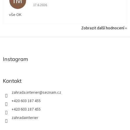
IM
Hodnocení obchodu je 5 z 5 hvězdiček.
17.6.2026
vše OK
Zobrazit další hodnocení
Z
á
p
a
Instagram
t
í
Kontakt
zahrada.interier
@
seznam.cz
+420 603 187 455
+420 603 187 455
zahradainterier