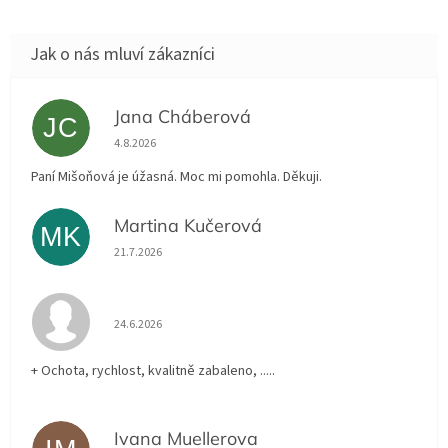
Jana Cháberová
JC
Hodnocení obchodu je 5 z 5 hvězdiček.
4.8.2026
Paní Mišoňová je úžasná. Moc mi pomohla. Děkuji.
Martina Kučerová
MK
Hodnocení obchodu je 5 z 5 hvězdiček.
21.7.2026
Hodnocení obchodu je 5 z 5 hvězdiček.
24.6.2026
+ Ochota, rychlost, kvalitně zabaleno, .....
Ivana Muellerova