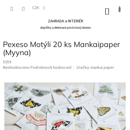
Přejít
na
CZK
NÁKU
obsah
KOŠÍK
ZAHRADA a INTERIÉR
doplňky a dekorace pro krásný domov
Pexeso Motýli 20 ks Mankaipaper
(Myyna)
5359
Průměrné
Neohodnoceno
Podrobnosti hodnocení
Značka:
mankai paper
hodnocení
produktu
je
0,0
z
5
hvězdiček.