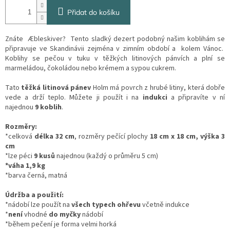
Přidat do košíku
Znáte
Æbleskiver? Tento sladký dezert podobný našim koblihám se
připravuje ve Skandinávii zejména v zimním období a kolem Vánoc.
Koblihy se pečou v tuku v těžkých litinových pánvích a plní se
marmeládou, čokoládou nebo krémem a sypou cukrem.
Tato
těžká litinová pánev
Holm má povrch z hrubé litiny, která dobře
vede a drží teplo. Můžete ji použít i na
indukci
a připravíte v ní
najednou
9 koblih
.
Rozměry:
*celková
délka 32 cm
, rozměry pečící plochy
18 cm x 18 cm, výška 3
cm
*lze péci
9 kusů
najednou (každý o průměru 5 cm)
*váha 1,9 kg
*barva černá, matná
Údržba a použití:
*nádobí lze použít na
všech typech ohřevu
včetně indukce
*
není
vhodné
do myčky
nádobí
*během pečení je forma velmi horká