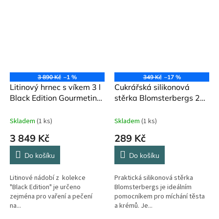
3 890 Kč
–1 %
349 Kč
–17 %
Litinový hrnec s víkem 3 l
Cukrářská silikonová
Black Edition Gourmetina
stěrka Blomsterbergs 21
Český smalt
cm
Skladem
(1 ks)
Skladem
(1 ks)
3 849 Kč
289 Kč
Do košíku
Do košíku
Litinové nádobí z kolekce
Praktická silikonová stěrka
"Black Edition" je určeno
Blomsterbergs je ideálním
zejména pro vaření a pečení
pomocníkem pro míchání těsta
na...
a krémů. Je...