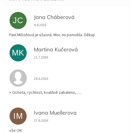
Jana Cháberová
JC
Hodnocení obchodu je 5 z 5 hvězdiček.
4.8.2026
Paní Mišoňová je úžasná. Moc mi pomohla. Děkuji.
Martina Kučerová
MK
Hodnocení obchodu je 5 z 5 hvězdiček.
21.7.2026
Hodnocení obchodu je 5 z 5 hvězdiček.
24.6.2026
+ Ochota, rychlost, kvalitně zabaleno, .....
Ivana Muellerova
IM
Hodnocení obchodu je 5 z 5 hvězdiček.
17.6.2026
vše OK