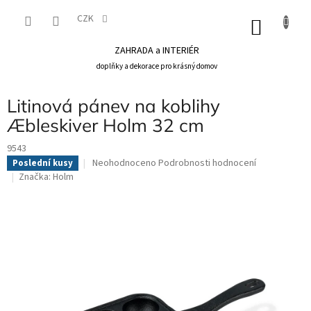
Přejít
na
CZK
NÁKU
obsah
KOŠÍK
ZAHRADA a INTERIÉR
doplňky a dekorace pro krásný domov
Litinová pánev na koblihy
Æbleskiver Holm 32 cm
9543
Průměrné
Neohodnoceno
Podrobnosti hodnocení
Poslední kusy
hodnocení
Značka:
Holm
produktu
je
0,0
z
5
hvězdiček.