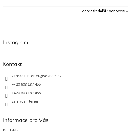
Zobrazit další hodnocení
Z
á
p
a
Instagram
t
í
Kontakt
zahrada.interier
@
seznam.cz
+420 603 187 455
+420 603 187 455
zahradainterier
Informace pro Vás
Kontakty